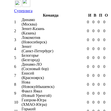
Суперлига
Команда
И
В
П
О
Динамо
1
0
0
0
0
(Москва)
Зенит-Казань
2
0
0
0
0
(Казань)
Локомотив
3
0
0
0
0
(Новосибирск)
Зенит
4
0
0
0
0
(Санкт-Петербург)
Белогорье
5
0
0
0
0
(Белгород)
Динамо-ЛО
6
0
0
0
0
(Сосновый бор)
Енисей
7
0
0
0
0
(Красноярск)
Нова
8
0
0
0
0
(Новокуйбышевск)
Факел Ямал
9
0
0
0
0
(Новый Уренгой)
Газпром-Югра
10
0
0
0
0
(ХМАО-Югра)
Горький