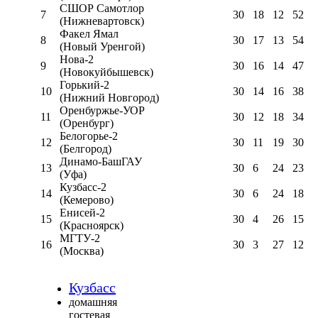
СШОР Самотлор
7
30
18
12
52
(Нижневартовск)
Факел Ямал
8
30
17
13
54
(Новый Уренгой)
Нова-2
9
30
16
14
47
(Новокуйбышевск)
Горький-2
10
30
14
16
38
(Нижний Новгород)
Оренбуржье-УОР
11
30
12
18
34
(Оренбург)
Белогорье-2
12
30
11
19
30
(Белгород)
Динамо-БашГАУ
13
30
6
24
23
(Уфа)
Кузбасс-2
14
30
6
24
18
(Кемерово)
Енисей-2
15
30
4
26
15
(Красноярск)
МГТУ-2
16
30
3
27
12
(Москва)
Кузбасс
домашняя
гостевая