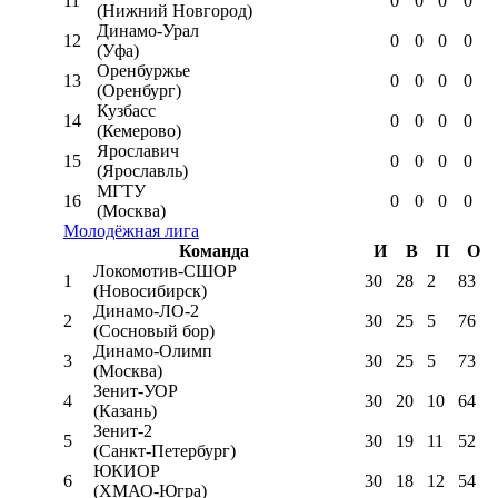
11
0
0
0
0
(Нижний Новгород)
Динамо-Урал
12
0
0
0
0
(Уфа)
Оренбуржье
13
0
0
0
0
(Оренбург)
Кузбасс
14
0
0
0
0
(Кемерово)
Ярославич
15
0
0
0
0
(Ярославль)
МГТУ
16
0
0
0
0
(Москва)
Молодёжная лига
Команда
И
В
П
О
Локомотив-CШОР
1
30
28
2
83
(Новосибирск)
Динамо-ЛО-2
2
30
25
5
76
(Сосновый бор)
Динамо-Олимп
3
30
25
5
73
(Москва)
Зенит-УОР
4
30
20
10
64
(Казань)
Зенит-2
5
30
19
11
52
(Санкт-Петербург)
ЮКИОР
6
30
18
12
54
(ХМАО-Югра)