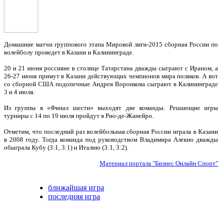
Домашние матчи группового этапа Мировой лиги-2015 сборная России по
волейболу проведет в Казани и Калининграде.
20 и 21 июня россияне в столице Татарстана дважды сыграют с Ираном, а
26-27 июня примут в Казани действующих чемпионов мира поляков. А вот
со сборной США подопечные Андрея Воронкова сыграют в Калининграде
3 и 4 июля.
Из группы в «Финал шести» выходят две команды. Решающие игры
турниры с 14 по 19 июля пройдут в Рио-де-Жанейро.
Отметим, что последний раз волейбольная сборная России играла в Казани
в 2008 году. Тогда команда под руководством Владимира Алекно дважды
обыграла Кубу (3:1, 3:1) и Италию (3:1, 3:2).
Материал портала "Бизнес Онлайн Спорт"
ближайшая игра
последняя игра