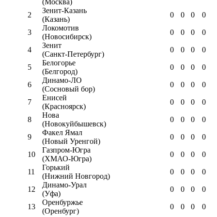
(Москва)
Зенит-Казань
2
0
0
0
0
(Казань)
Локомотив
3
0
0
0
0
(Новосибирск)
Зенит
4
0
0
0
0
(Санкт-Петербург)
Белогорье
5
0
0
0
0
(Белгород)
Динамо-ЛО
6
0
0
0
0
(Сосновый бор)
Енисей
7
0
0
0
0
(Красноярск)
Нова
8
0
0
0
0
(Новокуйбышевск)
Факел Ямал
9
0
0
0
0
(Новый Уренгой)
Газпром-Югра
10
0
0
0
0
(ХМАО-Югра)
Горький
11
0
0
0
0
(Нижний Новгород)
Динамо-Урал
12
0
0
0
0
(Уфа)
Оренбуржье
13
0
0
0
0
(Оренбург)