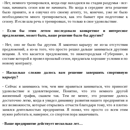
- Нет, немного тренировался, когда еще находился на стадии раздумья - все-
таки, начинать сезон или не начинать. Но когда в середине лета решение
было принято, и я озвучил его своему агенту, то, конечно, уже не было
необходимости много тренироваться, как это бывает при подготовке к
сезону. И если шла речь о тренировках, то только в свое удовольствие.
-
Если бы этим летом последовало конкретное и интересное
предложение, может быть, ваше решение было бы другим?
- Нет, оно не было бы другим. Я закончил карьеру не из-за отсутствия
предложений, а из-за того, что просто решил дальше заниматься другими
вещами. А что касается предложения, то нижегородская «Губерния», в
составе которой я провел прошлый сезон, предлагала хорошие условия и по
новому контракту.
-
Насколько сложно далось вам решение завершить спортивную
карьеру?
- Сейчас я занимаюсь тем, чем мне нравиться заниматься, что приносит
удовольствие и удовлетворение, Понятно, что это немного другой
жизненный график, скажем так. Тем не менее, это решение далось
достаточно легко, когда я увидел динамику развития нашего предприятия и
все возможности, которые открылись отчасти благодаря тому, что я плотно
занялся деятельностью предприятия. Я понял, что просто со всем этим
нужно работать и, наверное, со спортом пора заканчивать.
-
Ваше предприятие действует несколько лет…