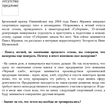
Бронзовый призер Олимпийских игр 2004 года Павел Абрамов завершил
спортивную карьеру тихо и неожиданно. Отправляясь в летний отпуск
после сезона, проведенного в нижегородской «Губернии», 35-летний
доигровщик намеревался отдохнуть и приступить к подготовке к новому
сезону, однако сезон «Губерния» начала без него. Чем сейчас занимается
Павел Абрамов, он рассказал в интервью корреспонденту Sovsport.ru Нине
Шумиловой.
-
Павел, весной, по окончании прошлого сезона, вы говорили, что
намерены еще поиграть. Почему в итоге изменили свое намерение?
- На самом деле, я намеревался выступать дальше. Но так получилось, что
сразу по окончании сезона влился в свое предприятие (это компания
«Черный хлеб», которая занимается производством органической
продукции питания - зерно, мука, хлеб, отруби) и спустя некоторое время
понял, что не хочу прекращать эту работу, и что пора менять сферу
деятельности. Предприятие находится на таком уровне развития, когда оно
требует моего непосредственного и ежедневного участия в процессе. И где-
то в июле мне стало ясно, что не начну следующий спортивный сезон, а
буду заниматься совершенно другими вещами.
-
Значит ли это, что летом вы вообще не тренировались?