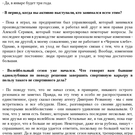
- Да, в январе будет три года.
-
В период, когда вы активно выступали, кто занимался всем этим?
- Пока я играл, на предприятии был управляющий, который занимался
производственными процессами, и работал мой друг и моя правая рука
Алексей Сериков, который тоже контролировал некоторые вопросы. За
последнее время в руководстве компании произошли некоторые изменения -
ни тот, ни другой, к моему сожалению, уже не работают в «Черном хлебе».
Однако, в принципе, их уход не был напрямую связан с тем, что я туда
пришел (все случилось, скорее, по другим причинам). Вообще, изменения
происходят постоянно: люди приходят и уходят, и текучка достаточно
большая.
-
Волейбольный сезон уже начался. Что говорят вам бывшие
одноклубники по поводу решения завершить спортивную карьеру в
пользу такого не спортивного дела?
- По поводу того, что не начал сезон, в принципе, никакого острого
резонанса не заметил. Правда, на эту тему я особо не распространялся:
единственное, сразу сказал своему агенту Дмитрию Резванову - мы с ним
встретились и все обсудили. Плюс, разговаривал со своими друзьями,
некоторыми волейболистами - они никакого удивления не выказывали. О
том, что у меня есть бизнес, которым занимаюсь последние несколько лет,
мои друзья из мира волейбола знают. Остальные же, я так думаю, пока еще
не в курсе, что я больше не играю. Некоторые, даже из-за рубежа, пишут -
спрашивают, но не всегда удается ответить, поскольку по большей части я
очень занят. Да и люди тоже заняты делом: сезон начался, тренировки, игры