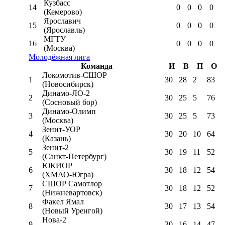
Кузбасс
14
0
0
0
0
(Кемерово)
Ярославич
15
0
0
0
0
(Ярославль)
МГТУ
16
0
0
0
0
(Москва)
Молодёжная лига
Команда
И
В
П
О
Локомотив-CШОР
1
30
28
2
83
(Новосибирск)
Динамо-ЛО-2
2
30
25
5
76
(Сосновый бор)
Динамо-Олимп
3
30
25
5
73
(Москва)
Зенит-УОР
4
30
20
10
64
(Казань)
Зенит-2
5
30
19
11
52
(Санкт-Петербург)
ЮКИОР
6
30
18
12
54
(ХМАО-Югра)
СШОР Самотлор
7
30
18
12
52
(Нижневартовск)
Факел Ямал
8
30
17
13
54
(Новый Уренгой)
Нова-2
9
30
16
14
47