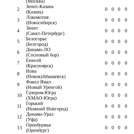
(Москва)
Зенит-Казань
2
0
0
0
0
(Казань)
Локомотив
3
0
0
0
0
(Новосибирск)
Зенит
4
0
0
0
0
(Санкт-Петербург)
Белогорье
5
0
0
0
0
(Белгород)
Динамо-ЛО
6
0
0
0
0
(Сосновый бор)
Енисей
7
0
0
0
0
(Красноярск)
Нова
8
0
0
0
0
(Новокуйбышевск)
Факел Ямал
9
0
0
0
0
(Новый Уренгой)
Газпром-Югра
10
0
0
0
0
(ХМАО-Югра)
Горький
11
0
0
0
0
(Нижний Новгород)
Динамо-Урал
12
0
0
0
0
(Уфа)
Оренбуржье
13
0
0
0
0
(Оренбург)