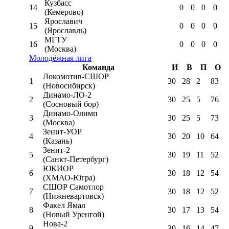
Кузбасс
14
0
0
0
0
(Кемерово)
Ярославич
15
0
0
0
0
(Ярославль)
МГТУ
16
0
0
0
0
(Москва)
Молодёжная лига
Команда
И
В
П
О
Локомотив-CШОР
1
30
28
2
83
(Новосибирск)
Динамо-ЛО-2
2
30
25
5
76
(Сосновый бор)
Динамо-Олимп
3
30
25
5
73
(Москва)
Зенит-УОР
4
30
20
10
64
(Казань)
Зенит-2
5
30
19
11
52
(Санкт-Петербург)
ЮКИОР
6
30
18
12
54
(ХМАО-Югра)
СШОР Самотлор
7
30
18
12
52
(Нижневартовск)
Факел Ямал
8
30
17
13
54
(Новый Уренгой)
Нова-2
9
30
16
14
47