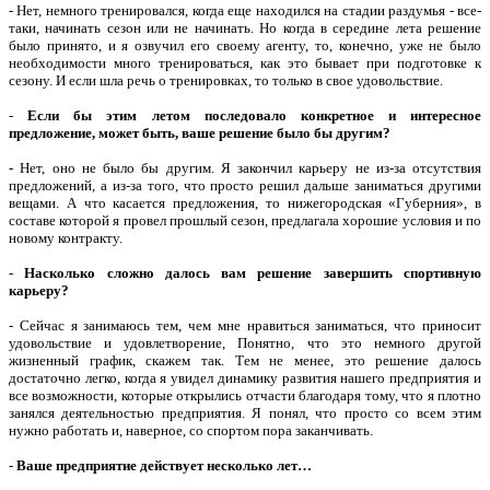
- Нет, немного тренировался, когда еще находился на стадии раздумья - все-
таки, начинать сезон или не начинать. Но когда в середине лета решение
было принято, и я озвучил его своему агенту, то, конечно, уже не было
необходимости много тренироваться, как это бывает при подготовке к
сезону. И если шла речь о тренировках, то только в свое удовольствие.
-
Если бы этим летом последовало конкретное и интересное
предложение, может быть, ваше решение было бы другим?
- Нет, оно не было бы другим. Я закончил карьеру не из-за отсутствия
предложений, а из-за того, что просто решил дальше заниматься другими
вещами. А что касается предложения, то нижегородская «Губерния», в
составе которой я провел прошлый сезон, предлагала хорошие условия и по
новому контракту.
-
Насколько сложно далось вам решение завершить спортивную
карьеру?
- Сейчас я занимаюсь тем, чем мне нравиться заниматься, что приносит
удовольствие и удовлетворение, Понятно, что это немного другой
жизненный график, скажем так. Тем не менее, это решение далось
достаточно легко, когда я увидел динамику развития нашего предприятия и
все возможности, которые открылись отчасти благодаря тому, что я плотно
занялся деятельностью предприятия. Я понял, что просто со всем этим
нужно работать и, наверное, со спортом пора заканчивать.
-
Ваше предприятие действует несколько лет…