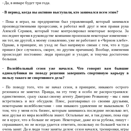
- Да, в январе будет три года.
-
В период, когда вы активно выступали, кто занимался всем этим?
- Пока я играл, на предприятии был управляющий, который занимался
производственными процессами, и работал мой друг и моя правая рука
Алексей Сериков, который тоже контролировал некоторые вопросы. За
последнее время в руководстве компании произошли некоторые изменения -
ни тот, ни другой, к моему сожалению, уже не работают в «Черном хлебе».
Однако, в принципе, их уход не был напрямую связан с тем, что я туда
пришел (все случилось, скорее, по другим причинам). Вообще, изменения
происходят постоянно: люди приходят и уходят, и текучка достаточно
большая.
-
Волейбольный сезон уже начался. Что говорят вам бывшие
одноклубники по поводу решения завершить спортивную карьеру в
пользу такого не спортивного дела?
- По поводу того, что не начал сезон, в принципе, никакого острого
резонанса не заметил. Правда, на эту тему я особо не распространялся:
единственное, сразу сказал своему агенту Дмитрию Резванову - мы с ним
встретились и все обсудили. Плюс, разговаривал со своими друзьями,
некоторыми волейболистами - они никакого удивления не выказывали. О
том, что у меня есть бизнес, которым занимаюсь последние несколько лет,
мои друзья из мира волейбола знают. Остальные же, я так думаю, пока еще
не в курсе, что я больше не играю. Некоторые, даже из-за рубежа, пишут -
спрашивают, но не всегда удается ответить, поскольку по большей части я
очень занят. Да и люди тоже заняты делом: сезон начался, тренировки, игры