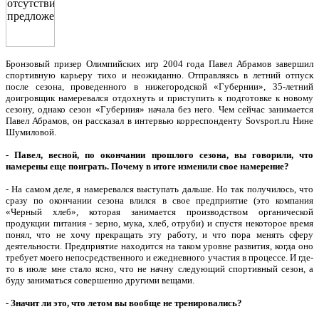
Бронзовый призер Олимпийских игр 2004 года Павел Абрамов завершил
спортивную карьеру тихо и неожиданно. Отправляясь в летний отпуск
после сезона, проведенного в нижегородской «Губернии», 35-летний
доигровщик намеревался отдохнуть и приступить к подготовке к новому
сезону, однако сезон «Губерния» начала без него. Чем сейчас занимается
Павел Абрамов, он рассказал в интервью корреспонденту Sovsport.ru Нине
Шумиловой.
-
Павел, весной, по окончании прошлого сезона, вы говорили, что
намерены еще поиграть. Почему в итоге изменили свое намерение?
- На самом деле, я намеревался выступать дальше. Но так получилось, что
сразу по окончании сезона влился в свое предприятие (это компания
«Черный хлеб», которая занимается производством органической
продукции питания - зерно, мука, хлеб, отруби) и спустя некоторое время
понял, что не хочу прекращать эту работу, и что пора менять сферу
деятельности. Предприятие находится на таком уровне развития, когда оно
требует моего непосредственного и ежедневного участия в процессе. И где-
то в июле мне стало ясно, что не начну следующий спортивный сезон, а
буду заниматься совершенно другими вещами.
-
Значит ли это, что летом вы вообще не тренировались?