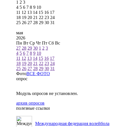
1
2
3
4
5
6
7
8
9
10
11
12
13
14
15
16
17
18
19
20
21
22
23
24
25
26
27
28
29
30
31
мая
2026
Пн
Вт
Ср
Чт
Пт
Сб
Вс
27
28
29
30
1
2
3
4
5
6
7
8
9
10
11
12
13
14
15
16
17
18
19
20
21
22
23
24
25
26
27
28
29
30
31
Фото
ВСЕ ФОТО
опрос
Модуль опросов не установлен.
архив опросов
полезные ссылки
Международная федерация волейбола