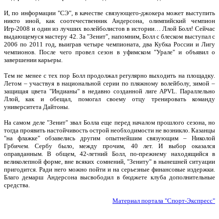
И, по информации "СЭ", в качестве связующего-джокера может выступить
никто иной, как соотечественник Андерсона, олимпийский чемпион
Игр-2008 и один из лучших волейболистов в истории… Ллой Болл! Сейчас
выдающемуся мастеру 42. За "Зенит", напомним, Болл с блеском выступал с
2006 по 2011 год, выиграв четыре чемпионата, два Кубка России и Лигу
чемпионов. После чего провел сезон в уфимском "Урале" и объявил о
завершении карьеры.
Тем не менее с тех пор Болл продолжал регулярно выходить на площадку.
Летом – участвуя в национальной серии по пляжному волейболу, зимой –
защищая цвета "Индианы" в недавно созданной лиге APVL. Параллельно
Ллой, как и обещал, помогал своему отцу тренировать команду
университета Дайтоны.
На самом деле "Зенит" звал Болла еще перед началом прошлого сезона, но
тогда проявить настойчивость острой необходимости не возникло. Казанцы
"на флажке" обзавелись другим опытнейшим связующим – Николой
Грбичем. Сербу было, между прочим, 40 лет. И выбор оказался
оправданным. В общем, 42-летний Болл, по-прежнему находящийся в
великолепной форме, вне всяких сомнений, "Зениту" в нынешней ситуации
пригодится. Ради него можно пойти и на серьезные финансовые издержки.
Благо демарш Андерсона высвободил в бюджете клуба дополнительные
средства.
Материал портала "Спорт-Экспресс"