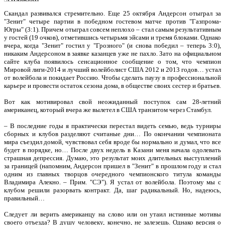
Скандал развивался стремительно. Еще 25 октября Андерсон отыграл за
"Зенит" четыре партии в победном гостевом матче против "Газпрома-
Югры" (3:1). Причем отыграл совсем неплохо – стал самым результативным
у гостей (19 очков), отметившись четырьмя эйсами и тремя блоками. Однако
вчера, когда "Зенит" гостил у "Грозного" (и снова победил – теперь 3:0),
никаким Андерсоном в заявке казанцев уже не пахло. Зато на официальном
сайте клуба появилось сенсационное сообщение о том, что чемпион
Мировой лиги-2014 и лучший волейболист США 2012 и 2013 годов… устал
от волейбола и покидает Россию. Чтобы сделать паузу в профессиональной
карьере и провести остаток сезона дома, в обществе своих сестер и братьев.
Вот как мотивировал свой неожиданный поступок сам 28-летний
американец, который вчера же вылетел в США транзитом через Стамбул.
– В последние годы я практически перестал видеть семью, ведь турниры
сборных и клубов разделяют считаные дни… По окончании чемпионата
мира съездил домой, чувствовал себя вроде бы нормально и думал, что все
будет в порядке, но… После двух недель в Казани меня начала одолевать
страшная депрессия. Думаю, это результат моих длительных выступлений
за границей (напомним, Андерсон пришел в "Зенит" в прошлом году и стал
одним из главных творцов очередного чемпионского титула команды
Владимира Алекно. – Прим. "СЭ"). Я устал от волейбола. Поэтому мы с
клубом решили разорвать контракт. Да, шаг радикальный. Но, надеюсь,
правильный…
Следует ли верить американцу на слово или он утаил истинные мотивы
своего отъезда? В душу человеку, конечно, не залезешь. Однако версия о