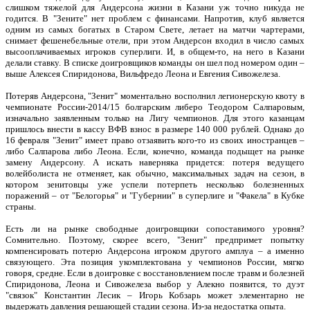
слишком тяжелой для Андерсона жизни в Казани уж точно никуда не
годится. В "Зените" нет проблем с финансами. Напротив, клуб является
одним из самых богатых в Старом Свете, летает на матчи чартерами,
снимает фешенебельные отели, при этом Андерсон входил в число самых
высооплачиваемых игроков суперлиги. И, в общем-то, на него в Казани
делали ставку. В списке доигровщиков команды он шел под номером один –
выше Алексея Спиридонова, Вильфредо Леона и Евгения Сивожелеза.
Потеряв Андерсона, "Зенит" моментально восполнил легионерскую квоту в
чемпионате России-2014/15 болгарским либеро Теодором Салпаровым,
изначально заявленным только на Лигу чемпионов. Для этого казанцам
пришлось внести в кассу ВФВ взнос в размере 140 000 рублей. Однако до
16 февраля "Зенит" имеет право отзаявить кого-то из своих иностранцев –
либо Салпарова либо Леона. Если, конечно, команда подыщет на рынке
замену Андерсону. А искать наверняка придется: потеря ведущего
волейболиста не отменяет, как обычно, максимальных задач на сезон, в
котором зенитовцы уже успели потерпеть несколько болезненных
поражений – от "Белогорья" и "Губернии" в суперлиге и "Факела" в Кубке
страны.
Есть ли на рынке свободные доигровщики сопоставимого уровня?
Сомнительно. Поэтому, скорее всего, "Зенит" предпримет попытку
компенсировать потерю Андерсона игроком другого амплуа – а именно
связующего. Эта позиция укомплектована у чемпионов России, мягко
говоря, средне. Если в доигровке с восстановлением после травм и болезней
Спиридонова, Леона и Сивожелеза выбор у Алекно появится, то дуэт
"связок" Константин Лесик – Игорь Кобзарь может элементарно не
выдержать давления решающей стадии сезона. Из-за недостатка опыта.