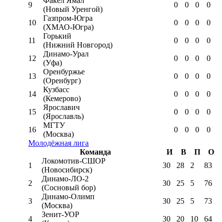
Факел Ямал
9
0
0
0
0
(Новый Уренгой)
Газпром-Югра
10
0
0
0
0
(ХМАО-Югра)
Горький
11
0
0
0
0
(Нижний Новгород)
Динамо-Урал
12
0
0
0
0
(Уфа)
Оренбуржье
13
0
0
0
0
(Оренбург)
Кузбасс
14
0
0
0
0
(Кемерово)
Ярославич
15
0
0
0
0
(Ярославль)
МГТУ
16
0
0
0
0
(Москва)
Молодёжная лига
Команда
И
В
П
О
Локомотив-CШОР
1
30
28
2
83
(Новосибирск)
Динамо-ЛО-2
2
30
25
5
76
(Сосновый бор)
Динамо-Олимп
3
30
25
5
73
(Москва)
Зенит-УОР
4
30
20
10
64