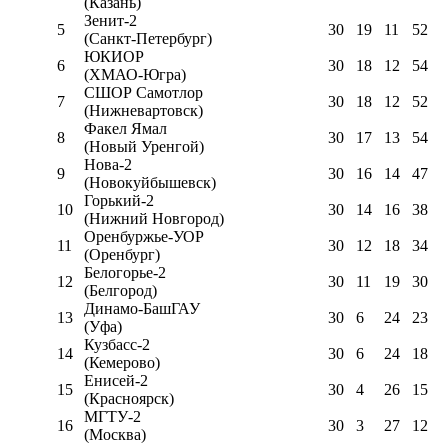
(Казань)
Зенит-2
5
30
19
11
52
(Санкт-Петербург)
ЮКИОР
6
30
18
12
54
(ХМАО-Югра)
СШОР Самотлор
7
30
18
12
52
(Нижневартовск)
Факел Ямал
8
30
17
13
54
(Новый Уренгой)
Нова-2
9
30
16
14
47
(Новокуйбышевск)
Горький-2
10
30
14
16
38
(Нижний Новгород)
Оренбуржье-УОР
11
30
12
18
34
(Оренбург)
Белогорье-2
12
30
11
19
30
(Белгород)
Динамо-БашГАУ
13
30
6
24
23
(Уфа)
Кузбасс-2
14
30
6
24
18
(Кемерово)
Енисей-2
15
30
4
26
15
(Красноярск)
МГТУ-2
16
30
3
27
12
(Москва)