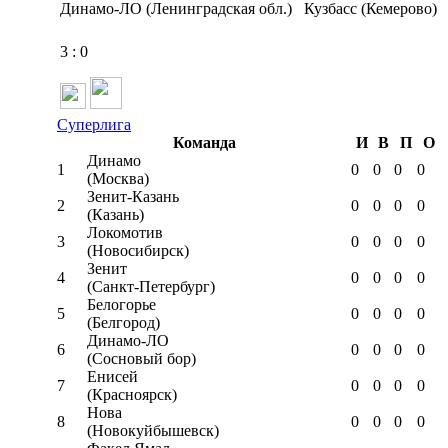
Динамо-ЛО (Ленинградская обл.)
Кузбасс (Кемерово)
3
:
0
Суперлига
Команда
И
В
П
О
Динамо
1
0
0
0
0
(Москва)
Зенит-Казань
2
0
0
0
0
(Казань)
Локомотив
3
0
0
0
0
(Новосибирск)
Зенит
4
0
0
0
0
(Санкт-Петербург)
Белогорье
5
0
0
0
0
(Белгород)
Динамо-ЛО
6
0
0
0
0
(Сосновый бор)
Енисей
7
0
0
0
0
(Красноярск)
Нова
8
0
0
0
0
(Новокуйбышевск)