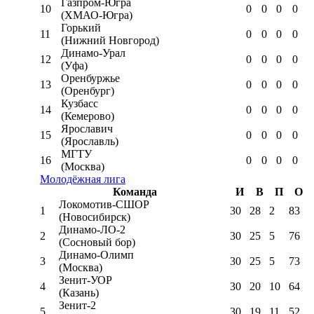
Газпром-Югра
10
0
0
0
0
(ХМАО-Югра)
Горький
11
0
0
0
0
(Нижний Новгород)
Динамо-Урал
12
0
0
0
0
(Уфа)
Оренбуржье
13
0
0
0
0
(Оренбург)
Кузбасс
14
0
0
0
0
(Кемерово)
Ярославич
15
0
0
0
0
(Ярославль)
МГТУ
16
0
0
0
0
(Москва)
Молодёжная лига
Команда
И
В
П
О
Локомотив-CШОР
1
30
28
2
83
(Новосибирск)
Динамо-ЛО-2
2
30
25
5
76
(Сосновый бор)
Динамо-Олимп
3
30
25
5
73
(Москва)
Зенит-УОР
4
30
20
10
64
(Казань)
Зенит-2
5
30
19
11
52