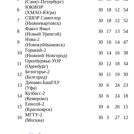
(Санкт-Петербург)
ЮКИОР
6
30
18
12
54
(ХМАО-Югра)
СШОР Самотлор
7
30
18
12
52
(Нижневартовск)
Факел Ямал
8
30
17
13
54
(Новый Уренгой)
Нова-2
9
30
16
14
47
(Новокуйбышевск)
Горький-2
10
30
14
16
38
(Нижний Новгород)
Оренбуржье-УОР
11
30
12
18
34
(Оренбург)
Белогорье-2
12
30
11
19
30
(Белгород)
Динамо-БашГАУ
13
30
6
24
23
(Уфа)
Кузбасс-2
14
30
6
24
18
(Кемерово)
Енисей-2
15
30
4
26
15
(Красноярск)
МГТУ-2
16
30
3
27
12
(Москва)