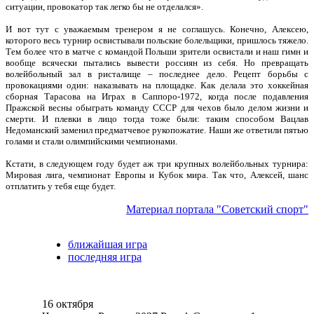
ситуации, провокатор так легко бы не отделался».
И вот тут с уважаемым тренером я не соглашусь. Конечно, Алексею,
которого весь турнир освистывали польские болельщики, пришлось тяжело.
Тем более что в матче с командой Польши зрители освистали и наш гимн и
вообще всячески пытались вывести россиян из себя. Но превращать
волейбольный зал в ристалище – последнее дело. Рецепт борьбы с
провокациями один: наказывать на площадке. Как делала это хоккейная
сборная Тарасова на Играх в Саппоро-1972, когда после подавления
Пражской весны обыграть команду СССР для чехов было делом жизни и
смерти. И плевки в лицо тогда тоже были: таким способом Вацлав
Недоманский заменил предматчевое рукопожатие. Наши же ответили пятью
голами и стали олимпийскими чемпионами.
Кстати, в следующем году будет аж три крупных волейбольных турнира:
Мировая лига, чемпионат Европы и Кубок мира. Так что, Алексей, шанс
отплатить у тебя еще будет.
Материал портала "Советский спорт"
ближайшая игра
последняя игра
16 октября