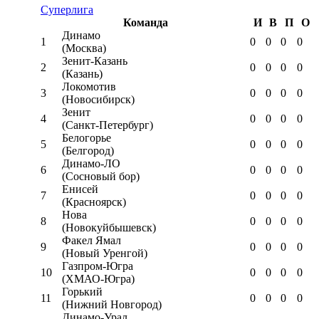
Суперлига
Команда
И
В
П
О
Динамо
1
0
0
0
0
(Москва)
Зенит-Казань
2
0
0
0
0
(Казань)
Локомотив
3
0
0
0
0
(Новосибирск)
Зенит
4
0
0
0
0
(Санкт-Петербург)
Белогорье
5
0
0
0
0
(Белгород)
Динамо-ЛО
6
0
0
0
0
(Сосновый бор)
Енисей
7
0
0
0
0
(Красноярск)
Нова
8
0
0
0
0
(Новокуйбышевск)
Факел Ямал
9
0
0
0
0
(Новый Уренгой)
Газпром-Югра
10
0
0
0
0
(ХМАО-Югра)
Горький
11
0
0
0
0
(Нижний Новгород)
Динамо-Урал