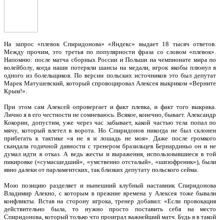
На запрос «плевок Спиридонова» «Яндекс» выдает 18 тысяч ответов.
Между прочим, это третья по популярности фраза со словом «плевок».
Напомню: после матча сборных России и Польши на чемпионате мира по
волейболу, когда наши потеряли шансы на медали, игрок якобы плюнул в
одного из болельщиков. По версии польских источников это был депутат
Марек Матушевский, который спровоцировал Алексея выкриком «Верните
Крым!».
При этом сам Алексей опровергает и факт плевка, и факт того выкрика.
Лично я в его честности не сомневаюсь. Всякое, конечно, бывает. Александр
Кокорин, допустим, уже через час забывает, какой частью тела попал по
мячу, который влетел в ворота. Но Спиридонов никогда не был склонен
прибегать к тактике «я не я и лошадь не моя». Даже после громкого
скандала годичной давности с тренером бразильцев Бернардиньо он и не
думал идти в отказ. А ведь жесты и выражения, использовавшиеся в той
пикировке («сумасшедший», «умственно отсталый», «шизофреник»), были
явно далеки от парламентских, так близких депутату польского сейма.
Мою позицию разделяет и нынешний клубный наставник Спиридонова
Владимир Алекно, с которым в прежние времена у Алексея тоже бывали
конфликты. Встав на сторону игрока, тренер добавил: «Если провокация
действительно была, то нужно просто поставить себя на место
Спиридонова, который только что проиграл важнейший матч. Будь я в такой