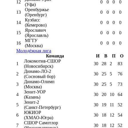
12
0
0
0
0
(Уфа)
Оренбуржье
13
0
0
0
0
(Оренбург)
Кузбасс
14
0
0
0
0
(Кемерово)
Ярославич
15
0
0
0
0
(Ярославль)
МГТУ
16
0
0
0
0
(Москва)
Молодёжная лига
Команда
И
В
П
О
Локомотив-CШОР
1
30
28
2
83
(Новосибирск)
Динамо-ЛО-2
2
30
25
5
76
(Сосновый бор)
Динамо-Олимп
3
30
25
5
73
(Москва)
Зенит-УОР
4
30
20
10
64
(Казань)
Зенит-2
5
30
19
11
52
(Санкт-Петербург)
ЮКИОР
6
30
18
12
54
(ХМАО-Югра)
СШОР Самотлор
7
30
18
12
52
(Нижневартовск)