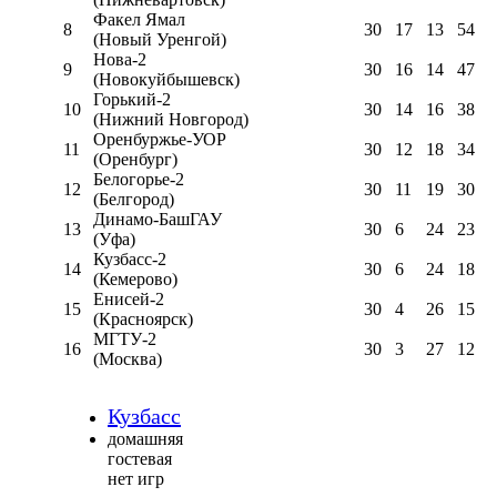
Факел Ямал
8
30
17
13
54
(Новый Уренгой)
Нова-2
9
30
16
14
47
(Новокуйбышевск)
Горький-2
10
30
14
16
38
(Нижний Новгород)
Оренбуржье-УОР
11
30
12
18
34
(Оренбург)
Белогорье-2
12
30
11
19
30
(Белгород)
Динамо-БашГАУ
13
30
6
24
23
(Уфа)
Кузбасс-2
14
30
6
24
18
(Кемерово)
Енисей-2
15
30
4
26
15
(Красноярск)
МГТУ-2
16
30
3
27
12
(Москва)
Кузбасс
домашняя
гостевая
нет игр