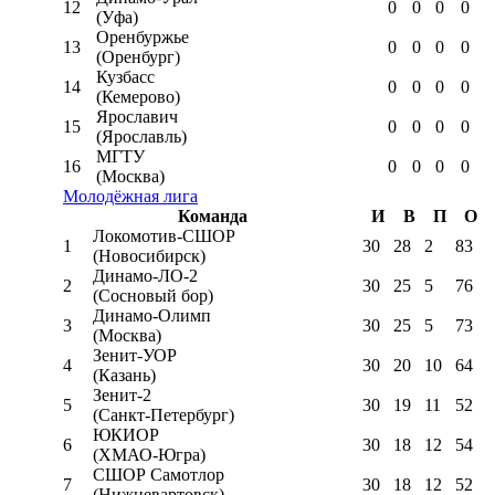
12
0
0
0
0
(Уфа)
Оренбуржье
13
0
0
0
0
(Оренбург)
Кузбасс
14
0
0
0
0
(Кемерово)
Ярославич
15
0
0
0
0
(Ярославль)
МГТУ
16
0
0
0
0
(Москва)
Молодёжная лига
Команда
И
В
П
О
Локомотив-CШОР
1
30
28
2
83
(Новосибирск)
Динамо-ЛО-2
2
30
25
5
76
(Сосновый бор)
Динамо-Олимп
3
30
25
5
73
(Москва)
Зенит-УОР
4
30
20
10
64
(Казань)
Зенит-2
5
30
19
11
52
(Санкт-Петербург)
ЮКИОР
6
30
18
12
54
(ХМАО-Югра)
СШОР Самотлор
7
30
18
12
52
(Нижневартовск)