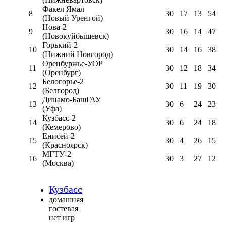
Факел Ямал
8
30
17
13
54
(Новый Уренгой)
Нова-2
9
30
16
14
47
(Новокуйбышевск)
Горький-2
10
30
14
16
38
(Нижний Новгород)
Оренбуржье-УОР
11
30
12
18
34
(Оренбург)
Белогорье-2
12
30
11
19
30
(Белгород)
Динамо-БашГАУ
13
30
6
24
23
(Уфа)
Кузбасс-2
14
30
6
24
18
(Кемерово)
Енисей-2
15
30
4
26
15
(Красноярск)
МГТУ-2
16
30
3
27
12
(Москва)
Кузбасс
домашняя
гостевая
нет игр