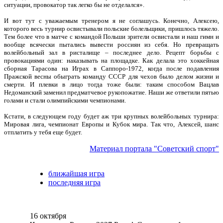
ситуации, провокатор так легко бы не отделался».
И вот тут с уважаемым тренером я не соглашусь. Конечно, Алексею,
которого весь турнир освистывали польские болельщики, пришлось тяжело.
Тем более что в матче с командой Польши зрители освистали и наш гимн и
вообще всячески пытались вывести россиян из себя. Но превращать
волейбольный зал в ристалище – последнее дело. Рецепт борьбы с
провокациями один: наказывать на площадке. Как делала это хоккейная
сборная Тарасова на Играх в Саппоро-1972, когда после подавления
Пражской весны обыграть команду СССР для чехов было делом жизни и
смерти. И плевки в лицо тогда тоже были: таким способом Вацлав
Недоманский заменил предматчевое рукопожатие. Наши же ответили пятью
голами и стали олимпийскими чемпионами.
Кстати, в следующем году будет аж три крупных волейбольных турнира:
Мировая лига, чемпионат Европы и Кубок мира. Так что, Алексей, шанс
отплатить у тебя еще будет.
Материал портала "Советский спорт"
ближайшая игра
последняя игра
16 октября