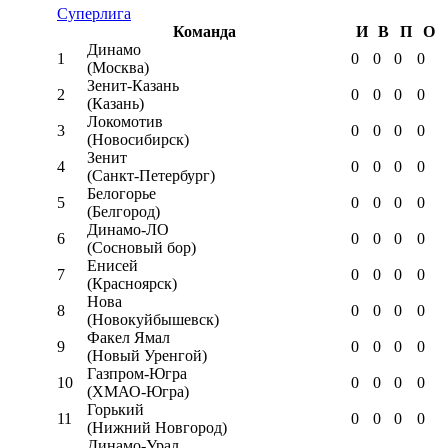
Суперлига
Команда
И
В
П
О
Динамо
1
0
0
0
0
(Москва)
Зенит-Казань
2
0
0
0
0
(Казань)
Локомотив
3
0
0
0
0
(Новосибирск)
Зенит
4
0
0
0
0
(Санкт-Петербург)
Белогорье
5
0
0
0
0
(Белгород)
Динамо-ЛО
6
0
0
0
0
(Сосновый бор)
Енисей
7
0
0
0
0
(Красноярск)
Нова
8
0
0
0
0
(Новокуйбышевск)
Факел Ямал
9
0
0
0
0
(Новый Уренгой)
Газпром-Югра
10
0
0
0
0
(ХМАО-Югра)
Горький
11
0
0
0
0
(Нижний Новгород)
Динамо-Урал