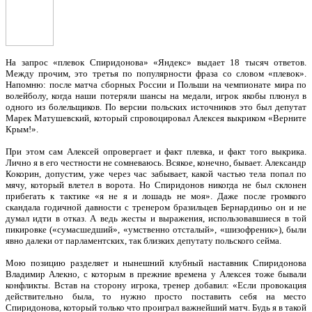
На запрос «плевок Спиридонова» «Яндекс» выдает 18 тысяч ответов.
Между прочим, это третья по популярности фраза со словом «плевок».
Напомню: после матча сборных России и Польши на чемпионате мира по
волейболу, когда наши потеряли шансы на медали, игрок якобы плюнул в
одного из болельщиков. По версии польских источников это был депутат
Марек Матушевский, который спровоцировал Алексея выкриком «Верните
Крым!».
При этом сам Алексей опровергает и факт плевка, и факт того выкрика.
Лично я в его честности не сомневаюсь. Всякое, конечно, бывает. Александр
Кокорин, допустим, уже через час забывает, какой частью тела попал по
мячу, который влетел в ворота. Но Спиридонов никогда не был склонен
прибегать к тактике «я не я и лошадь не моя». Даже после громкого
скандала годичной давности с тренером бразильцев Бернардиньо он и не
думал идти в отказ. А ведь жесты и выражения, использовавшиеся в той
пикировке («сумасшедший», «умственно отсталый», «шизофреник»), были
явно далеки от парламентских, так близких депутату польского сейма.
Мою позицию разделяет и нынешний клубный наставник Спиридонова
Владимир Алекно, с которым в прежние времена у Алексея тоже бывали
конфликты. Встав на сторону игрока, тренер добавил: «Если провокация
действительно была, то нужно просто поставить себя на место
Спиридонова, который только что проиграл важнейший матч. Будь я в такой