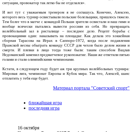
ситуации, провокатор так легко бы не отделался».
И вот тут с уважаемым тренером я не соглашусь. Конечно, Алексею,
которого весь турнир освистывали польские болельщики, пришлось тяжело.
Тем более что в матче с командой Польши зрители освистали и наш гимн и
вообще всячески пытались вывести россиян из себя. Но превращать
волейбольный зал в ристалище – последнее дело. Рецепт борьбы с
провокациями один: наказывать на площадке. Как делала это хоккейная
сборная Тарасова на Играх в Саппоро-1972, когда после подавления
Пражской весны обыграть команду СССР для чехов было делом жизни и
смерти. И плевки в лицо тогда тоже были: таким способом Вацлав
Недоманский заменил предматчевое рукопожатие. Наши же ответили пятью
голами и стали олимпийскими чемпионами.
Кстати, в следующем году будет аж три крупных волейбольных турнира:
Мировая лига, чемпионат Европы и Кубок мира. Так что, Алексей, шанс
отплатить у тебя еще будет.
Материал портала "Советский спорт"
ближайшая игра
последняя игра
16 октября