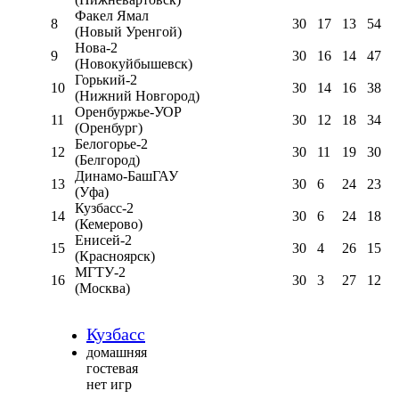
Факел Ямал
8
30
17
13
54
(Новый Уренгой)
Нова-2
9
30
16
14
47
(Новокуйбышевск)
Горький-2
10
30
14
16
38
(Нижний Новгород)
Оренбуржье-УОР
11
30
12
18
34
(Оренбург)
Белогорье-2
12
30
11
19
30
(Белгород)
Динамо-БашГАУ
13
30
6
24
23
(Уфа)
Кузбасс-2
14
30
6
24
18
(Кемерово)
Енисей-2
15
30
4
26
15
(Красноярск)
МГТУ-2
16
30
3
27
12
(Москва)
Кузбасс
домашняя
гостевая
нет игр