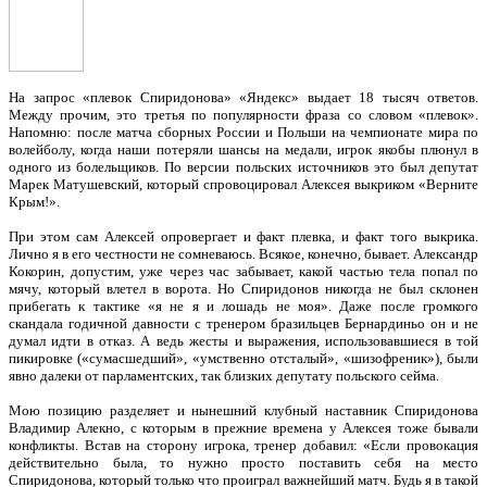
На запрос «плевок Спиридонова» «Яндекс» выдает 18 тысяч ответов.
Между прочим, это третья по популярности фраза со словом «плевок».
Напомню: после матча сборных России и Польши на чемпионате мира по
волейболу, когда наши потеряли шансы на медали, игрок якобы плюнул в
одного из болельщиков. По версии польских источников это был депутат
Марек Матушевский, который спровоцировал Алексея выкриком «Верните
Крым!».
При этом сам Алексей опровергает и факт плевка, и факт того выкрика.
Лично я в его честности не сомневаюсь. Всякое, конечно, бывает. Александр
Кокорин, допустим, уже через час забывает, какой частью тела попал по
мячу, который влетел в ворота. Но Спиридонов никогда не был склонен
прибегать к тактике «я не я и лошадь не моя». Даже после громкого
скандала годичной давности с тренером бразильцев Бернардиньо он и не
думал идти в отказ. А ведь жесты и выражения, использовавшиеся в той
пикировке («сумасшедший», «умственно отсталый», «шизофреник»), были
явно далеки от парламентских, так близких депутату польского сейма.
Мою позицию разделяет и нынешний клубный наставник Спиридонова
Владимир Алекно, с которым в прежние времена у Алексея тоже бывали
конфликты. Встав на сторону игрока, тренер добавил: «Если провокация
действительно была, то нужно просто поставить себя на место
Спиридонова, который только что проиграл важнейший матч. Будь я в такой