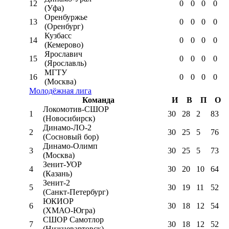
12
0
0
0
0
(Уфа)
Оренбуржье
13
0
0
0
0
(Оренбург)
Кузбасс
14
0
0
0
0
(Кемерово)
Ярославич
15
0
0
0
0
(Ярославль)
МГТУ
16
0
0
0
0
(Москва)
Молодёжная лига
Команда
И
В
П
О
Локомотив-CШОР
1
30
28
2
83
(Новосибирск)
Динамо-ЛО-2
2
30
25
5
76
(Сосновый бор)
Динамо-Олимп
3
30
25
5
73
(Москва)
Зенит-УОР
4
30
20
10
64
(Казань)
Зенит-2
5
30
19
11
52
(Санкт-Петербург)
ЮКИОР
6
30
18
12
54
(ХМАО-Югра)
СШОР Самотлор
7
30
18
12
52
(Нижневартовск)