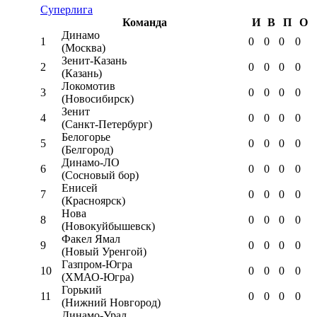
Суперлига
Команда
И
В
П
О
Динамо
1
0
0
0
0
(Москва)
Зенит-Казань
2
0
0
0
0
(Казань)
Локомотив
3
0
0
0
0
(Новосибирск)
Зенит
4
0
0
0
0
(Санкт-Петербург)
Белогорье
5
0
0
0
0
(Белгород)
Динамо-ЛО
6
0
0
0
0
(Сосновый бор)
Енисей
7
0
0
0
0
(Красноярск)
Нова
8
0
0
0
0
(Новокуйбышевск)
Факел Ямал
9
0
0
0
0
(Новый Уренгой)
Газпром-Югра
10
0
0
0
0
(ХМАО-Югра)
Горький
11
0
0
0
0
(Нижний Новгород)
Динамо-Урал