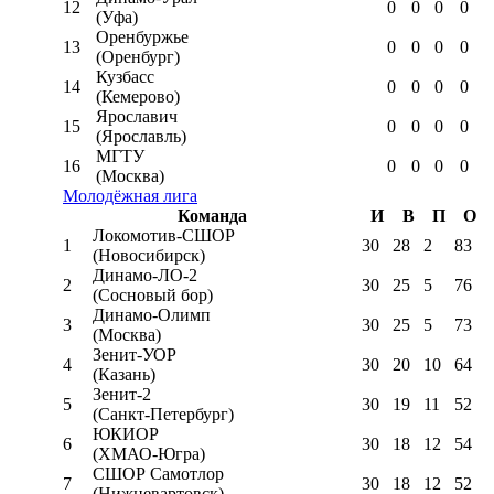
12
0
0
0
0
(Уфа)
Оренбуржье
13
0
0
0
0
(Оренбург)
Кузбасс
14
0
0
0
0
(Кемерово)
Ярославич
15
0
0
0
0
(Ярославль)
МГТУ
16
0
0
0
0
(Москва)
Молодёжная лига
Команда
И
В
П
О
Локомотив-CШОР
1
30
28
2
83
(Новосибирск)
Динамо-ЛО-2
2
30
25
5
76
(Сосновый бор)
Динамо-Олимп
3
30
25
5
73
(Москва)
Зенит-УОР
4
30
20
10
64
(Казань)
Зенит-2
5
30
19
11
52
(Санкт-Петербург)
ЮКИОР
6
30
18
12
54
(ХМАО-Югра)
СШОР Самотлор
7
30
18
12
52
(Нижневартовск)