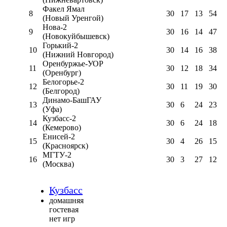
Факел Ямал
8
30
17
13
54
(Новый Уренгой)
Нова-2
9
30
16
14
47
(Новокуйбышевск)
Горький-2
10
30
14
16
38
(Нижний Новгород)
Оренбуржье-УОР
11
30
12
18
34
(Оренбург)
Белогорье-2
12
30
11
19
30
(Белгород)
Динамо-БашГАУ
13
30
6
24
23
(Уфа)
Кузбасс-2
14
30
6
24
18
(Кемерово)
Енисей-2
15
30
4
26
15
(Красноярск)
МГТУ-2
16
30
3
27
12
(Москва)
Кузбасс
домашняя
гостевая
нет игр