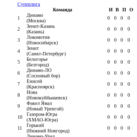
Суперлига
Команда
И
В
П
О
Динамо
1
0
0
0
0
(Москва)
Зенит-Казань
2
0
0
0
0
(Казань)
Локомотив
3
0
0
0
0
(Новосибирск)
Зенит
4
0
0
0
0
(Санкт-Петербург)
Белогорье
5
0
0
0
0
(Белгород)
Динамо-ЛО
6
0
0
0
0
(Сосновый бор)
Енисей
7
0
0
0
0
(Красноярск)
Нова
8
0
0
0
0
(Новокуйбышевск)
Факел Ямал
9
0
0
0
0
(Новый Уренгой)
Газпром-Югра
10
0
0
0
0
(ХМАО-Югра)
Горький
11
0
0
0
0
(Нижний Новгород)
Динамо-Урал