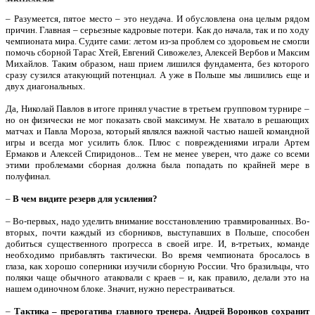
– Разумеется, пятое место – это неудача. И обусловлена она целым рядом
причин. Главная – серьезные кадровые потери. Как до начала, так и по ходу
чемпионата мира. Судите сами: летом из-за проблем со здоровьем не смогли
помочь сборной Тарас Хтей, Евгений Сивожелез, Алексей Вербов и Максим
Михайлов. Таким образом, наш прием лишился фундамента, без которого
сразу сузился атакующий потенциал. А уже в Польше мы лишились еще и
двух диагональных.
Да, Николай Павлов в итоге принял участие в третьем групповом турнире –
но он физически не мог показать свой максимум. Не хватало в решающих
матчах и Павла Мороза, который являлся важной частью нашей командной
игры и всегда мог усилить блок. Плюс с повреждениями играли Артем
Ермаков и Алексей Спиридонов... Тем не менее уверен, что даже со всеми
этими проблемами сборная должна была попадать по крайней мере в
полуфинал.
–
В чем видите резерв для усиления?
– Во-первых, надо уделить внимание восстановлению травмированных. Во-
вторых, почти каждый из сборников, выступавших в Польше, способен
добиться существенного прогресса в своей игре. И, в-третьих, команде
необходимо прибавлять тактически. Во время чемпионата бросалось в
глаза, как хорошо соперники изучили сборную России. Что бразильцы, что
поляки чаще обычного атаковали с краев – и, как правило, делали это на
нашем одиночном блоке. Значит, нужно перестраиваться.
–
Тактика – прерогатива главного тренера. Андрей Воронков сохранит