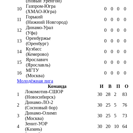
(Новый Уренгой)
Газпром-Югра
10
0
0
0
0
(ХМАО-Югра)
Горький
11
0
0
0
0
(Нижний Новгород)
Динамо-Урал
12
0
0
0
0
(Уфа)
Оренбуржье
13
0
0
0
0
(Оренбург)
Кузбасс
14
0
0
0
0
(Кемерово)
Ярославич
15
0
0
0
0
(Ярославль)
МГТУ
16
0
0
0
0
(Москва)
Молодёжная лига
Команда
И
В
П
О
Локомотив-CШОР
1
30
28
2
83
(Новосибирск)
Динамо-ЛО-2
2
30
25
5
76
(Сосновый бор)
Динамо-Олимп
3
30
25
5
73
(Москва)
Зенит-УОР
4
30
20
10
64
(Казань)