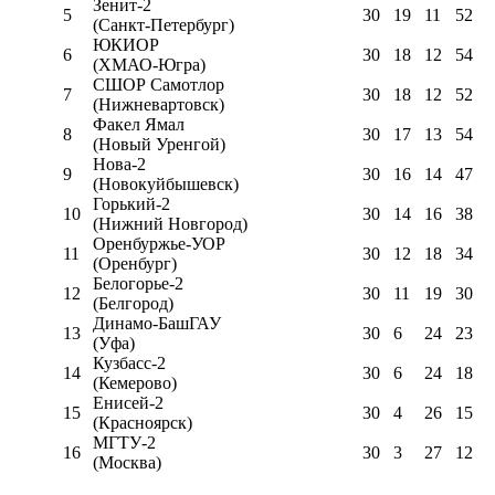
Зенит-2
5
30
19
11
52
(Санкт-Петербург)
ЮКИОР
6
30
18
12
54
(ХМАО-Югра)
СШОР Самотлор
7
30
18
12
52
(Нижневартовск)
Факел Ямал
8
30
17
13
54
(Новый Уренгой)
Нова-2
9
30
16
14
47
(Новокуйбышевск)
Горький-2
10
30
14
16
38
(Нижний Новгород)
Оренбуржье-УОР
11
30
12
18
34
(Оренбург)
Белогорье-2
12
30
11
19
30
(Белгород)
Динамо-БашГАУ
13
30
6
24
23
(Уфа)
Кузбасс-2
14
30
6
24
18
(Кемерово)
Енисей-2
15
30
4
26
15
(Красноярск)
МГТУ-2
16
30
3
27
12
(Москва)