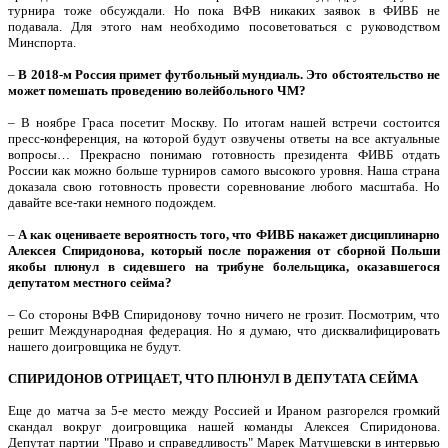
турнира тоже обсуждали. Но пока ВФВ никаких заявок в ФИВБ не
подавала. Для этого нам необходимо посоветоваться с руководством
Минспорта.
–
В 2018-м Россия примет футбольный мундиаль. Это обстоятельство не
может помешать проведению волейбольного ЧМ?
– В ноябре Граса посетит Москву. По итогам нашей встречи состоится
пресс-конференция, на которой будут озвучены ответы на все актуальные
вопросы… Прекрасно понимаю готовность президента ФИВБ отдать
России как можно больше турниров самого высокого уровня. Наша страна
доказала свою готовность провести соревнование любого масштаба. Но
давайте все-таки немного подождем.
–
А как оцениваете вероятность того, что ФИВБ накажет дисциплинарно
Алексея Спиридонова, который после поражения от сборной Польши
якобы плюнул в сидевшего на трибуне болельщика, оказавшегося
депутатом местного сейма?
– Со стороны ВФВ Спиридонову точно ничего не грозит. Посмотрим, что
решит Международная федерация. Но я думаю, что дисквалифицировать
нашего доигровщика не будут.
СПИРИДОНОВ ОТРИЦАЕТ, ЧТО ПЛЮНУЛ В ДЕПУТАТА СЕЙМА
Еще до матча за 5-е место между Россией и Ираном разгорелся громкий
скандал вокруг доигровщика нашей команды Алексея Спиридонова.
Депутат партии "Право и справедливость" Марек Матушевски в интервью