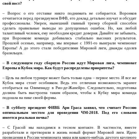
свой пост?
– Вопрос о его отставке никто поднимать не собирается. Воронков
отчитается перед президиумом ВФВ, его доклад детально изучат и обсудят
профессионалы. Уверен, нынешний главный тренер сборной способен
сделать правильные выводы из допущенных ошибок. Но, как любой
талантливый человек, ему необходим кредит доверия. Давайте не забывать,
при Воронкове команда добивалась стабильно высоких результатов.
Прошлой осенью, например, мы впервые с 1991-го выиграли чемпионат
Европы! А до этого стали победителями Мировой лиги, дважды одолев
бразильцев.
–
В следующем году сборную России ждут Мировая лига, чемпионат
Европы и Кубок мира. Как будут распределены приоритеты?
– Цель на любом турнире может быть только одна – первое место. И все же
Кубок мира стоит особняком. Ведь это отличная возможность заранее
отобраться на Олимпиаду в Рио-де-Жанейро. Следовательно, подготовка
должна быть выстроена таким образом, чтобы к Кубку мира команда
подошла на пике своей формы.
–
В субботу президент ФИВБ Ари Граса заявил, что считает Россию
оптимальным местом для проведения ЧМ-2018. Под его словами
имеется реальная почва?
– С Грасой мы находимся в тесном контакте. В частности, вместе
разработали и претворили в жизнь новый формат Мировой лиги. Идею
проведения в России чемпионата мира или какого-нибудь другого крупного