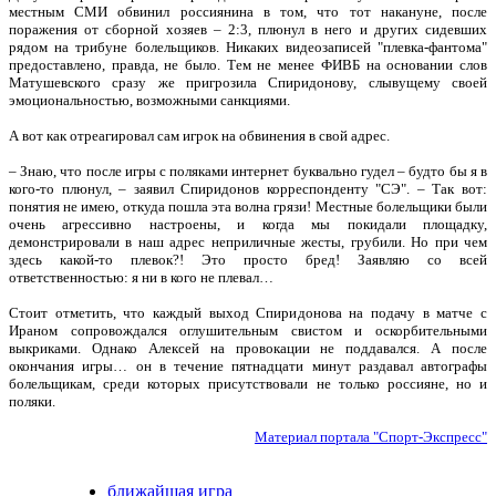
местным СМИ обвинил россиянина в том, что тот накануне, после
поражения от сборной хозяев – 2:3, плюнул в него и других сидевших
рядом на трибуне болельщиков. Никаких видеозаписей "плевка-фантома"
предоставлено, правда, не было. Тем не менее ФИВБ на основании слов
Матушевского сразу же пригрозила Спиридонову, слывущему своей
эмоциональностью, возможными санкциями.
А вот как отреагировал сам игрок на обвинения в свой адрес.
– Знаю, что после игры с поляками интернет буквально гудел – будто бы я в
кого-то плюнул, – заявил Спиридонов корреспонденту "СЭ". – Так вот:
понятия не имею, откуда пошла эта волна грязи! Местные болельщики были
очень агрессивно настроены, и когда мы покидали площадку,
демонстрировали в наш адрес неприличные жесты, грубили. Но при чем
здесь какой-то плевок?! Это просто бред! Заявляю со всей
ответственностью: я ни в кого не плевал…
Стоит отметить, что каждый выход Спиридонова на подачу в матче с
Ираном сопровождался оглушительным свистом и оскорбительными
выкриками. Однако Алексей на провокации не поддавался. А после
окончания игры… он в течение пятнадцати минут раздавал автографы
болельщикам, среди которых присутствовали не только россияне, но и
поляки.
Материал портала "Спорт-Экспресс"
ближайшая игра