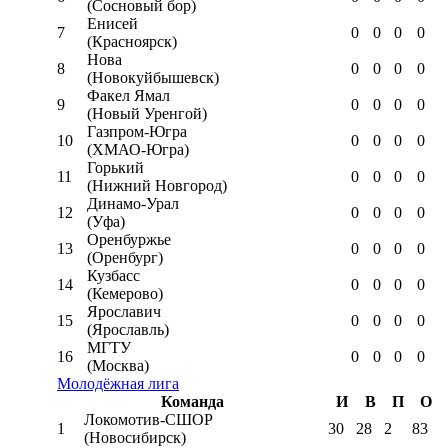
(Сосновый бор)
Енисей
7
0
0
0
0
(Красноярск)
Нова
8
0
0
0
0
(Новокуйбышевск)
Факел Ямал
9
0
0
0
0
(Новый Уренгой)
Газпром-Югра
10
0
0
0
0
(ХМАО-Югра)
Горький
11
0
0
0
0
(Нижний Новгород)
Динамо-Урал
12
0
0
0
0
(Уфа)
Оренбуржье
13
0
0
0
0
(Оренбург)
Кузбасс
14
0
0
0
0
(Кемерово)
Ярославич
15
0
0
0
0
(Ярославль)
МГТУ
16
0
0
0
0
(Москва)
Молодёжная лига
Команда
И
В
П
О
Локомотив-CШОР
1
30
28
2
83
(Новосибирск)