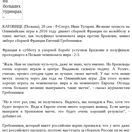
КАТОВИЦЕ (Польша), 20 сен - Р-Спорт, Иван Тугарин. Желание попасть на
Олимпийские игры в 2016 году движет сборной Франции по волейболу в
таких матчах, как полуфинал чемпионата мира против Бразилии, заявил
либеро сборной Франции Евгений Гребенников.
Франция в субботу в упорной борьбе уступила Бразилии в полуфинале
проходящего в Польше чемпионата мира - 2-3.
"Жаль. Нам не хватило чуть-чуть, даже не знаю, чего именно. Но бразильцы
очень хорошо играли в центре. Выдавали сильную подачу. А Уоллес,
считаю, провел сегодня один из лучших своих матчей. У нас есть новая
мечта: попасть через два года на Олимпийские игры. Для этого нужно
хорошо играть на чемпионатах мира и на чемпионате Европы. Отсюда
очень большое желание выигрывать такие матчи", - сказал журналистам
Гребенников.
"Но в этот раз, увы, не получилось. Надеюсь, мы попадем в Рио, хотя это
будет непросто. Ведь в Европе очень много хороших команд. Если завтра
выиграем в бронзовом матче, это будет очень хороший результат", -
добавил он.
Гребенников, который имеет российские корни, признался, что у него даже
нет российского паспорта, поэтому выступать за сборную России он не мог