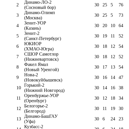
Динамо-ЛО-2
2
30
25
5
76
(Сосновый бор)
Динамо-Олимп
3
30
25
5
73
(Москва)
Зенит-УОР
4
30
20
10
64
(Казань)
Зенит-2
5
30
19
11
52
(Санкт-Петербург)
ЮКИОР
6
30
18
12
54
(ХМАО-Югра)
СШОР Самотлор
7
30
18
12
52
(Нижневартовск)
Факел Ямал
8
30
17
13
54
(Новый Уренгой)
Нова-2
9
30
16
14
47
(Новокуйбышевск)
Горький-2
10
30
14
16
38
(Нижний Новгород)
Оренбуржье-УОР
11
30
12
18
34
(Оренбург)
Белогорье-2
12
30
11
19
30
(Белгород)
Динамо-БашГАУ
13
30
6
24
23
(Уфа)
Кузбасс-2