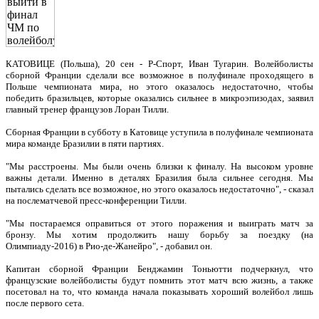
КАТОВИЦЕ (Польша), 20 сен - Р-Спорт, Иван Тугарин. Волейболисты
сборной Франции сделали все возможное в полуфинале проходящего в
Польше чемпионата мира, но этого оказалось недостаточно, чтобы
победить бразильцев, которые оказались сильнее в микроэпизодах, заявил
главный тренер французов Лоран Тилли.
Сборная Франции в субботу в Катовице уступила в полуфинале чемпионата
мира команде Бразилии в пяти партиях.
"Мы расстроены. Мы были очень близки к финалу. На высоком уровне
важны детали. Именно в деталях Бразилия была сильнее сегодня. Мы
пытались сделать все возможное, но этого оказалось недостаточно", - сказал
на послематчевой пресс-конференции Тилли.
"Мы постараемся оправиться от этого поражения и выиграть матч за
бронзу. Мы хотим продолжить нашу борьбу за поездку (на
Олимпиаду-2016) в Рио-де-Жанейро", - добавил он.
Капитан сборной Франции Бенджамин Тоньютти подчеркнул, что
французские волейболисты будут помнить этот матч всю жизнь, а также
посетовал на то, что команда начала показывать хороший волейбол лишь
после первого сета.