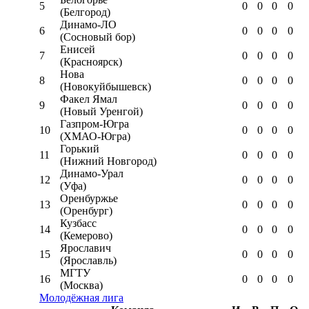
5
0
0
0
0
(Белгород)
Динамо-ЛО
6
0
0
0
0
(Сосновый бор)
Енисей
7
0
0
0
0
(Красноярск)
Нова
8
0
0
0
0
(Новокуйбышевск)
Факел Ямал
9
0
0
0
0
(Новый Уренгой)
Газпром-Югра
10
0
0
0
0
(ХМАО-Югра)
Горький
11
0
0
0
0
(Нижний Новгород)
Динамо-Урал
12
0
0
0
0
(Уфа)
Оренбуржье
13
0
0
0
0
(Оренбург)
Кузбасс
14
0
0
0
0
(Кемерово)
Ярославич
15
0
0
0
0
(Ярославль)
МГТУ
16
0
0
0
0
(Москва)
Молодёжная лига