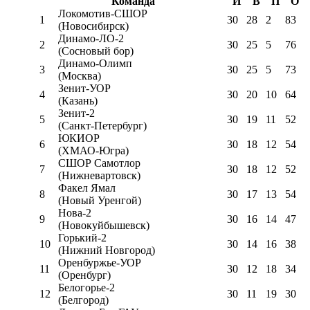
Команда
И
В
П
О
Локомотив-CШОР
1
30
28
2
83
(Новосибирск)
Динамо-ЛО-2
2
30
25
5
76
(Сосновый бор)
Динамо-Олимп
3
30
25
5
73
(Москва)
Зенит-УОР
4
30
20
10
64
(Казань)
Зенит-2
5
30
19
11
52
(Санкт-Петербург)
ЮКИОР
6
30
18
12
54
(ХМАО-Югра)
СШОР Самотлор
7
30
18
12
52
(Нижневартовск)
Факел Ямал
8
30
17
13
54
(Новый Уренгой)
Нова-2
9
30
16
14
47
(Новокуйбышевск)
Горький-2
10
30
14
16
38
(Нижний Новгород)
Оренбуржье-УОР
11
30
12
18
34
(Оренбург)
Белогорье-2
12
30
11
19
30
(Белгород)