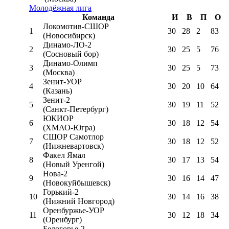
Молодёжная лига
Команда
И
В
П
О
Локомотив-CШОР
1
30
28
2
83
(Новосибирск)
Динамо-ЛО-2
2
30
25
5
76
(Сосновый бор)
Динамо-Олимп
3
30
25
5
73
(Москва)
Зенит-УОР
4
30
20
10
64
(Казань)
Зенит-2
5
30
19
11
52
(Санкт-Петербург)
ЮКИОР
6
30
18
12
54
(ХМАО-Югра)
СШОР Самотлор
7
30
18
12
52
(Нижневартовск)
Факел Ямал
8
30
17
13
54
(Новый Уренгой)
Нова-2
9
30
16
14
47
(Новокуйбышевск)
Горький-2
10
30
14
16
38
(Нижний Новгород)
Оренбуржье-УОР
11
30
12
18
34
(Оренбург)
Белогорье-2