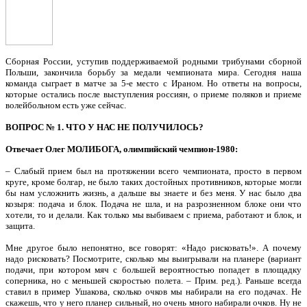
Сборная России, уступив поддерживаемой родными трибунами сборной
Польши, закончила борьбу за медали чемпионата мира. Сегодня наша
команда сыграет в матче за 5‑е место с Ираном. Но ответы на вопросы,
которые остались после выступления россиян, о приеме поляков и приеме
волейбольном есть уже сейчас.
ВОПРОС № 1. ЧТО У НАС НЕ ПОЛУЧИЛОСЬ?
Отвечает Олег МОЛИБОГА, олимпийский чемпион-1980:
– Слабый прием был на протяжении всего чемпионата, просто в первом
круге, кроме болгар, не было таких достойных противников, которые могли
бы нам усложнить жизнь, а дальше вы знаете и без меня. У нас было два
козыря: подача и блок. Подача не шла, и на разрозненном блоке они что
хотели, то и делали. Как только мы выбиваем с приема, работают и блок, и
защита.
Мне другое было непонятно, все говорят: «Надо рисковать!». А почему
надо рисковать? Посмотрите, сколько мы выигрывали на планере (вариант
подачи, при котором мяч с большей вероятностью попадет в площадку
соперника, но с меньшей скоростью полета. – Прим. ред.). Раньше всегда
ставил в пример Ушакова, сколько очков мы набирали на его подачах. Не
скажешь, что у него планер сильный, но очень много набирали очков. Ну не