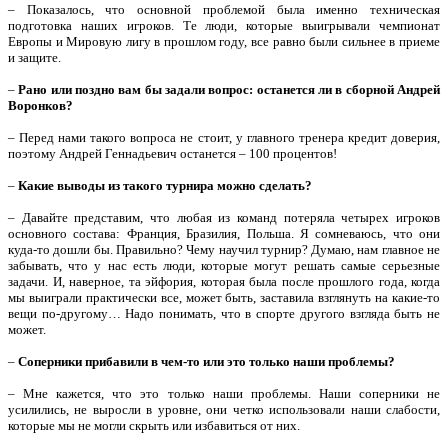
– Показалось, что основной проблемой была именно техническая
подготовка наших игроков. Те люди, которые выигрывали чемпионат
Европы и Мировую лигу в прошлом году, все равно были сильнее в приеме
и защите.
–
Рано или поздно вам бы задали вопрос: останется ли в сборной Андрей
Воронков?
– Перед нами такого вопроса не стоит, у главного тренера кредит доверия,
поэтому Андрей Геннадьевич останется – 100 процентов!
–
Какие выводы из такого турнира можно сделать?
– Давайте представим, что любая из команд потеряла четырех игроков
основного состава: Франция, Бразилия, Польша. Я сомневаюсь, что они
куда-то дошли бы. Правильно? Чему научил турнир? Думаю, нам главное не
забывать, что у нас есть люди, которые могут решать самые серьезные
задачи. И, наверное, та эйфория, которая была после прошлого года, когда
мы выиграли практически все, может быть, заставила взглянуть на какие-то
вещи по-другому… Надо понимать, что в спорте другого взгляда быть не
может.
–
Соперники прибавили в чем-то или это только наши проблемы?
– Мне кажется, что это только наши проблемы. Наши соперники не
усилились, не выросли в уровне, они четко использовали наши слабости,
которые мы не могли скрыть или избавиться от них.