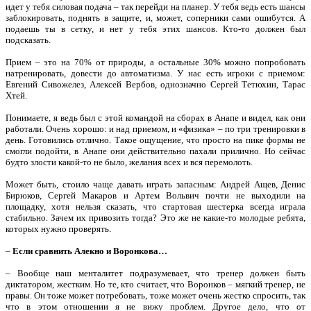
идет у тебя силовая подача – так перейди на планер. У тебя ведь есть шансы
заблокировать, поднять в защите, и, может, соперники сами ошибутся. А
подаешь ты в сетку, и нет у тебя этих шансов. Кто-то должен был
подсказать.
Прием – это на 70% от природы, а остальные 30% можно попробовать
натренировать, довести до автоматизма. У нас есть игроки с приемом:
Евгений Сивожелез, Алексей Вербов, однозначно Сергей Тетюхин, Тарас
Хтей.
Понимаете, я ведь был с этой командой на сборах в Анапе и видел, как они
работали. Очень хорошо: и над приемом, и «физика» – по три тренировки в
день. Готовились отлично. Такое ощущение, что просто на пике формы не
смогли подойти, в Анапе они действительно пахали прилично. Но сейчас
будто злости какой-то не было, желания всех и вся перемолоть.
Может быть, стоило чаще давать играть запасным: Андрей Ащев, Денис
Бирюков, Сергей Макаров и Артем Вольвич почти не выходили на
площадку, хотя нельзя сказать, что стартовая шестерка всегда играла
стабильно. Зачем их привозить тогда? Это же не какие-то молодые ребята,
которых нужно проверять.
–
Если сравнить Алекно и Воронкова…
– Вообще наш менталитет подразумевает, что тренер должен быть
диктатором, жестким. Но те, кто считает, что Воронков – мягкий тренер, не
правы. Он тоже может потребовать, тоже может очень жестко спросить, так
что в этом отношении я не вижу проблем. Другое дело, что от