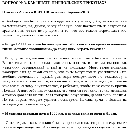
ВОПРОС № 3. КАК ИГРАТЬ ПРИ ПОЛЬСКИХ ТРИБУНАХ?
Отвечает Алексей ВЕРБОВ, чемпион Европы-2013:
– Вообще хотел бы попросить поддержать эту команду. Да, не повезло нам
на чемпионате, но, думаю, за эту сборную, если посмотреть на результаты,
краснеть нам точно не придется, а то, что все тяжело переживают это
поражение, можно не сомневаться.
–
Когда 12 000 человек болеют против тебя, свистят во время исполнения
гимна и стоят с табличками «До свидания», играть тяжелее?
– Когда услышал, как они свистят на нашем гимне, аж зубы свело от злости.
В тот момент, как никогда, захотелось попасть в тот зал именно как
участнику соревнований и выйти на площадку. Меня такие моменты,
наоборот, злят до такой степени, что силы могут только увеличиться. Это
вообще, возможно, в первый раз, когда смотрел матч по телевизору и
почувствовал такую злость, неприязнь к тому, что происходит, что очень
захотелось самому очутиться там, с ребятами, чтобы тоже сыграть против
Польши. А зная ребят, могу сказать, что многим этот свист точно не мешал,
а только добавлял злости. Хотя трибуны, безусловно, давали сил и полякам.
По тем играм, которые удалось посмотреть, Польша дома и Польша на
выезде – две разные команды.
–
И еще мы наездили почти 1000 км, а поляки так и играли в Лодзи.
– С переездами всем сложно было, а принимающая сторона всегда имеет
какие-то преимущества. Итальянцы четыре года назад вообще такой график