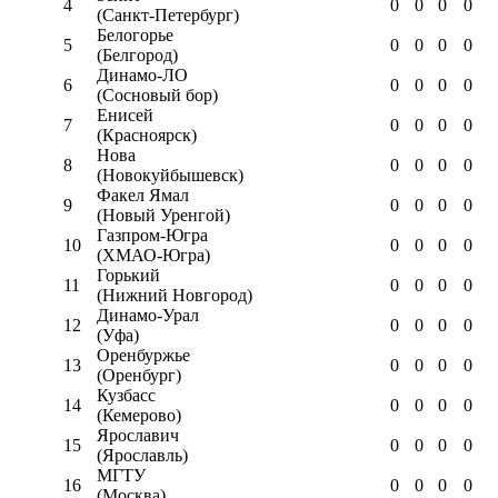
4
0
0
0
0
(Санкт-Петербург)
Белогорье
5
0
0
0
0
(Белгород)
Динамо-ЛО
6
0
0
0
0
(Сосновый бор)
Енисей
7
0
0
0
0
(Красноярск)
Нова
8
0
0
0
0
(Новокуйбышевск)
Факел Ямал
9
0
0
0
0
(Новый Уренгой)
Газпром-Югра
10
0
0
0
0
(ХМАО-Югра)
Горький
11
0
0
0
0
(Нижний Новгород)
Динамо-Урал
12
0
0
0
0
(Уфа)
Оренбуржье
13
0
0
0
0
(Оренбург)
Кузбасс
14
0
0
0
0
(Кемерово)
Ярославич
15
0
0
0
0
(Ярославль)
МГТУ
16
0
0
0
0
(Москва)