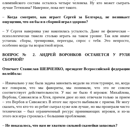
олимпийского состава осталось четыре человека. Ну кто может сыграть
лучше Тетюхина? Наверное, пока нет такого.
–
Когда смотрите, как играет Сергей за Белгород, не возникает
ощущения, что он бы и в сборной играл здорово?
– У Сергея наверняка уже накопилась усталость. Даже не физическая –
психологически тяжело столько играть на таком уровне. Так или иначе
устаешь: сборы, тренировки, переезды, спрос с тебя. Это непросто,
особенно когда ты возрастной игрок.
ВОПРОС № 2. АНДРЕЙ ВОРОНКОВ ОСТАНЕТСЯ У РУЛЯ
СБОРНОЙ?
Отвечает Станислав ШЕВЧЕНКО, президент Всероссийской федерации
волейбола:
– Изначально у нас была задача завоевать медали на этом турнире, но, когда
все говорили, что мы фавориты, мы понимали, что это не совсем
соответствует действительности. У нас не было 4 игроков: Михайлова,
Вербова, Сивожелеза и Хтея, причем двое из них отвечали только за прием
– это Вербов и Сивожелез. В итоге нас просто выбивали с приема. Не могу
сказать, что кто-то из ребят сыграл хуже или лучше, но мы проиграли чисто
технически – был ограниченный ресурс принимающих игроков, и из-за
этого вся игра строилась с большими проблемами.
–
Не показалось, что нам не хватило сильной скамейки запасных?