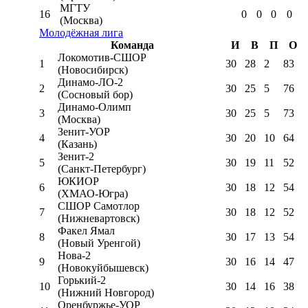
МГТУ
16
0
0
0
0
(Москва)
Молодёжная лига
Команда
И
В
П
О
Локомотив-CШОР
1
30
28
2
83
(Новосибирск)
Динамо-ЛО-2
2
30
25
5
76
(Сосновый бор)
Динамо-Олимп
3
30
25
5
73
(Москва)
Зенит-УОР
4
30
20
10
64
(Казань)
Зенит-2
5
30
19
11
52
(Санкт-Петербург)
ЮКИОР
6
30
18
12
54
(ХМАО-Югра)
СШОР Самотлор
7
30
18
12
52
(Нижневартовск)
Факел Ямал
8
30
17
13
54
(Новый Уренгой)
Нова-2
9
30
16
14
47
(Новокуйбышевск)
Горький-2
10
30
14
16
38
(Нижний Новгород)
Оренбуржье-УОР