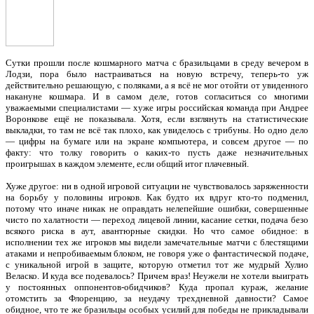
Сутки прошли после кошмарного матча с бразильцами в среду вечером в
Лодзи, пора было настраиваться на новую встречу, теперь-то уж
действительно решающую, с поляками, а я всё не мог отойти от увиденного
накануне кошмара. И в самом деле, готов согласиться со многими
уважаемыми специалистами — хуже игры российская команда при Андрее
Воронкове ещё не показывала. Хотя, если взглянуть на статистические
выкладки, то там не всё так плохо, как увиделось с трибуны. Но одно дело
— цифры на бумаге или на экране компьютера, и совсем другое — по
факту: что толку говорить о каких-то пусть даже незначительных
проигрышах в каждом элементе, если общий итог плачевный.
Хуже другое: ни в одной игровой ситуации не чувствовалось заряженности
на борьбу у половины игроков. Как будто их вдруг кто-то подменил,
потому что иначе никак не оправдать нелепейшие ошибки, совершенные
чисто по халатности — переход лицевой линии, касание сетки, подача безо
всякого риска в аут, авантюрные скидки. Но что самое обидное: в
исполнении тех же игроков мы видели замечательные матчи с блестящими
атаками и непробиваемым блоком, не говоря уже о фантастической подаче,
с уникальной игрой в защите, которую отметил тот же мудрый Хулио
Веласко. И куда все подевалось? Причем враз! Неужели не хотели выиграть
у постоянных оппонентов-обидчиков? Куда пропал кураж, желание
отомстить за Флоренцию, за неудачу трехдневной давности? Самое
обидное, что те же бразильцы особых усилий для победы не прикладывали