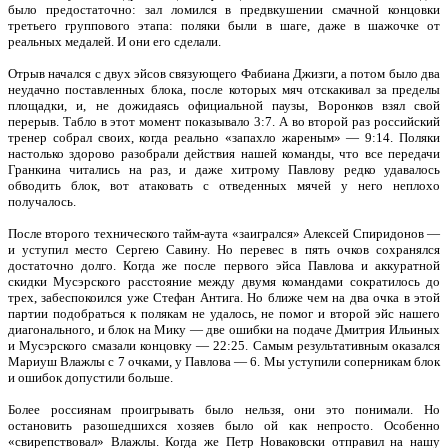
было предостаточно: зал ломился в предвкушении смачной концовки
третьего группового этапа: поляки были в шаге, даже в шажочке от
реальных медалей. И они его сделали.
Отрыв начался с двух эйсов связующего Фабиана Джизги, а потом было два
неудачно поставленных блока, после которых мяч отскакивал за пределы
площадки, и, не дожидаясь официальной паузы, Воронков взял свой
перерыв. Табло в этот момент показывало 3:7. А во второй раз российский
тренер собрал своих, когда реально «запахло жареным» — 9:14. Поляки
настолько здорово разобрали действия нашей команды, что все передачи
Гранкина читались на раз, и даже хитрому Павлову редко удавалось
обводить блок, вот атаковать с отведенных мячей у него неплохо
получалось.
После второго технического тайм-аута «заигрался» Алексей Спиридонов —
и уступил место Сергею Савину. Но перевес в пять очков сохранялся
достаточно долго. Когда же после первого эйса Павлова и аккуратной
скидки Мусэрского расстояние между двумя командами сократилось до
трех, забеспокоился уже Стефан Антига. Но ближе чем на два очка в этой
партии подобраться к полякам не удалось, не помог и второй эйс нашего
диагонального, и блок на Мику — две ошибки на подаче Дмитрия Ильиных
и Мусэрского смазали концовку — 22:25. Самым результативным оказался
Мариуш Влажлы с 7 очками, у Павлова — 6. Мы уступили соперникам блок
и ошибок допустили больше.
Более россиянам проигрывать было нельзя, они это понимали. Но
остановить разошедшихся хозяев было ой как непросто. Особенно
«свирепствовал» Влажлы. Когда же Петр Новаковски отправил на нашу