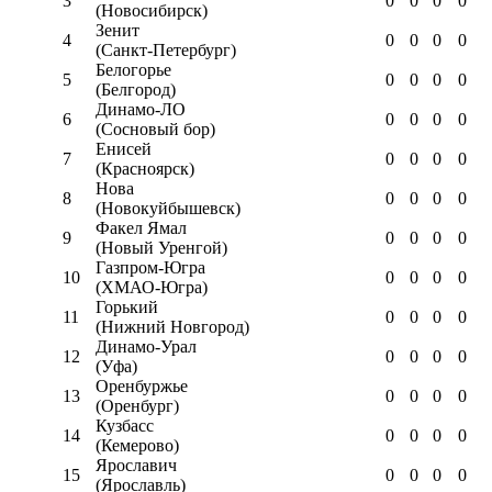
3
0
0
0
0
(Новосибирск)
Зенит
4
0
0
0
0
(Санкт-Петербург)
Белогорье
5
0
0
0
0
(Белгород)
Динамо-ЛО
6
0
0
0
0
(Сосновый бор)
Енисей
7
0
0
0
0
(Красноярск)
Нова
8
0
0
0
0
(Новокуйбышевск)
Факел Ямал
9
0
0
0
0
(Новый Уренгой)
Газпром-Югра
10
0
0
0
0
(ХМАО-Югра)
Горький
11
0
0
0
0
(Нижний Новгород)
Динамо-Урал
12
0
0
0
0
(Уфа)
Оренбуржье
13
0
0
0
0
(Оренбург)
Кузбасс
14
0
0
0
0
(Кемерово)
Ярославич
15
0
0
0
0
(Ярославль)