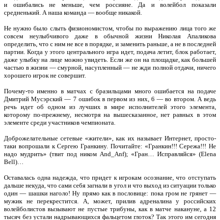
и ошибались не меньше, чем россияне. Да и волейбол показали
средненький. А наша команда — вообще никакой.
Не нужно было слыть физиономистом, чтобы по выражению лица того же
совсем неулыбчивого даже в обычной жизни Николая Апаликова
определить, что с ним не все в порядке, и заменить раньше, а не в последней
партии. Когда у этого центрального игра идет, подача летит, блок работает,
даже улыбку на лице можно увидеть. Если же он на площадке, как большей
частью в жизни — смурной, насупленный — не жди полной отдачи, ничего
хорошего игрок не совершит.
Почему-то именно в матчах с бразильцами много ошибается на подаче
Дмитрий Мусэрский — 7 ошибок в первом из них, 6 — во втором. А ведь
речь идет об одном из лучших в мире исполнителей этого элемента,
которому по-прежнему, несмотря на вышесказанное, нет равных в этом
элементе среди участников чемпионата.
Доброжелательные сетевые «жители», как их называет Интернет, просто-
таки вопрошали к Сергею Гранкину. Почитайте: «Гранкин!!! Сережа!!! Не
надо мудрить» (твит под ником And_Anf); «Гран… Исправляйся» (Elena
Bell)…
Оставалась одна надежда, что придет к игрокам осознание, что отступать
дальше некуда, что сами себя загнали в угол и что выход из ситуации только
один — шашки наголо! Ну прямо как в пословице: пока гром не грянет —
мужик не перекрестится. А, может, прилив адреналина у российских
волейболистов вызывают не пустые трибуны, как в матче накануне, а 12
тысяч без устали надрывающихся фальцетом глоток? Так этого им сегодня