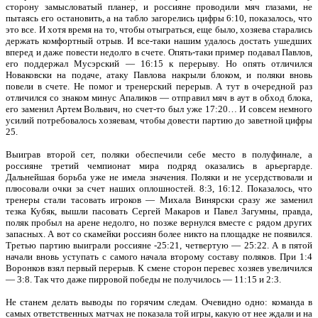
сторону замысловатый планер, и россияне проводили мяч глазами, не
пытаясь его остановить, а на табло загорелись цифры 6:10, показалось, что
это все. И хотя время на то, чтобы отыграться, еще было, хозяева старались
держать комфортный отрыв. И все-таки нашим удалось достать ушедших
вперед и даже повести недолго в счете. Опять-таки пример подавал Павлов,
его поддержал Мусэрский — 16:15 к перерыву. Но опять отличился
Новаковски на подаче, атаку Павлова накрыли блоком, и поляки вновь
повели в счете. Не помог и тренерский перерыв. А тут в очередной раз
отличился со знаком минус Апаликов — отправил мяч в аут в обход блока,
его заменил Артем Вольвич, но счет-то был уже 17:20… И совсем немного
усилий потребовалось хозяевам, чтобы довести партию до заветной цифры
25.
Выиграв второй сет, поляки обеспечили себе место в полуфинале, а
россияне третий чемпионат мира подряд оказались в арьергарде.
Дальнейшая борьба уже не имела значения. Поляки и не усердствовали и
плюсовали очки за счет наших оплошностей. 8:3, 16:12. Показалось, что
тренеры стали тасовать игроков — Михала Винярски сразу же заменил
тезка Кубяк, вышли пасовать Сергей Макаров и Павел Загумны, правда,
поляк пробыл на арене недолго, но позже вернулся вместе с рядом других
запасных. А вот со скамейки россиян более никто на площадке не появился.
Третью партию выиграли россияне -25:21, четвертую — 25:22. А в пятой
начали вновь уступать с самого начала второму составу поляков. При 1:4
Воронков взял первый перерыв. К смене сторон перевес хозяев увеличился
— 3:8. Так что даже пирровой победы не получилось — 11:15 и 2:3.
Не станем делать выводы по горячим следам. Очевидно одно: команда в
самых ответственных матчах не показала той игры, какую от нее ждали и на