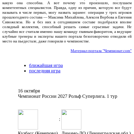
какую она способна. А вот почему это произошло, послушаем
компетентных специалистов. Правда, одну из причин, которую все будут
называть в числе первых, могу назвать заранее: операции у трех игроков
прошлогоднего состава — Максима Михайлова, Алексея Вербова и Евгения
Сивожелеза. Но и без них в сегодняшнем составе подобрался вполне
солидный коллектив, способный решать самые серьезные задачи. Не
случайно все считали именно нашу команду главным фаворитом, а ведущие
клубные тренеры и эксперты нашего портала безоговорочно отводили ей
место на пьедестале, даже говорили о чемпионстве.
Материал портала "Чемпионат.com"
ближайшая игра
последняя игра
16 октября
Чемпионат России 2027 Рольф Суперлига. 1 тур
:
Кузбасс (Кемерово)
Динамо-ЛО (Ленинградская обл.)