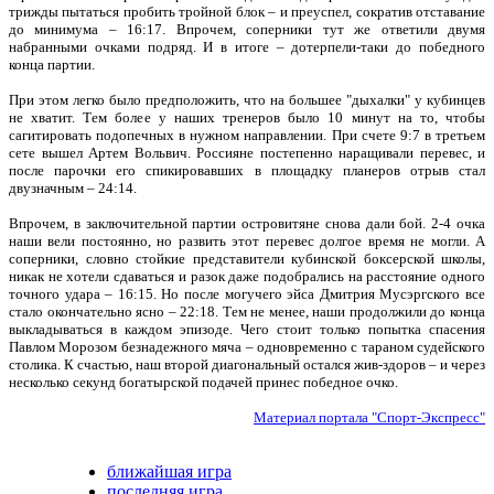
трижды пытаться пробить тройной блок – и преуспел, сократив отставание
до минимума – 16:17. Впрочем, соперники тут же ответили двумя
набранными очками подряд. И в итоге – дотерпели-таки до победного
конца партии.
При этом легко было предположить, что на большее "дыхалки" у кубинцев
не хватит. Тем более у наших тренеров было 10 минут на то, чтобы
сагитировать подопечных в нужном направлении. При счете 9:7 в третьем
сете вышел Артем Вольвич. Россияне постепенно наращивали перевес, и
после парочки его спикировавших в площадку планеров отрыв стал
двузначным – 24:14.
Впрочем, в заключительной партии островитяне снова дали бой. 2-4 очка
наши вели постоянно, но развить этот перевес долгое время не могли. А
соперники, словно стойкие представители кубинской боксерской школы,
никак не хотели сдаваться и разок даже подобрались на расстояние одного
точного удара – 16:15. Но после могучего эйса Дмитрия Мусэргского все
стало окончательно ясно – 22:18. Тем не менее, наши продолжили до конца
выкладываться в каждом эпизоде. Чего стоит только попытка спасения
Павлом Морозом безнадежного мяча – одновременно с тараном судейского
столика. К счастью, наш второй диагональный остался жив-здоров – и через
несколько секунд богатырской подачей принес победное очко.
Материал портала "Спорт-Экспресс"
ближайшая игра
последняя игра