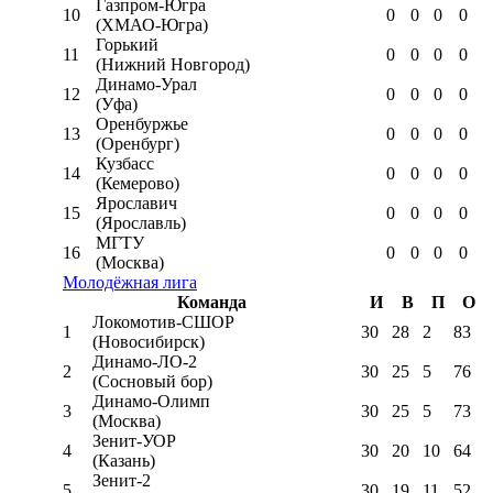
Газпром-Югра
10
0
0
0
0
(ХМАО-Югра)
Горький
11
0
0
0
0
(Нижний Новгород)
Динамо-Урал
12
0
0
0
0
(Уфа)
Оренбуржье
13
0
0
0
0
(Оренбург)
Кузбасс
14
0
0
0
0
(Кемерово)
Ярославич
15
0
0
0
0
(Ярославль)
МГТУ
16
0
0
0
0
(Москва)
Молодёжная лига
Команда
И
В
П
О
Локомотив-CШОР
1
30
28
2
83
(Новосибирск)
Динамо-ЛО-2
2
30
25
5
76
(Сосновый бор)
Динамо-Олимп
3
30
25
5
73
(Москва)
Зенит-УОР
4
30
20
10
64
(Казань)
Зенит-2
5
30
19
11
52