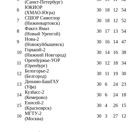
(Санкт-Петербург)
ЮКИОР
6
30
18
12
54
(ХМАО-Югра)
СШОР Самотлор
7
30
18
12
52
(Нижневартовск)
Факел Ямал
8
30
17
13
54
(Новый Уренгой)
Нова-2
9
30
16
14
47
(Новокуйбышевск)
Горький-2
10
30
14
16
38
(Нижний Новгород)
Оренбуржье-УОР
11
30
12
18
34
(Оренбург)
Белогорье-2
12
30
11
19
30
(Белгород)
Динамо-БашГАУ
13
30
6
24
23
(Уфа)
Кузбасс-2
14
30
6
24
18
(Кемерово)
Енисей-2
15
30
4
26
15
(Красноярск)
МГТУ-2
16
30
3
27
12
(Москва)