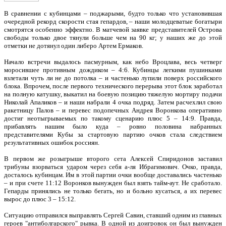
В сравнении с кубинцами – поджарыми, будто только что установившая
очередной рекорд скорости стая гепардов, – наши молодцеватые богатыри
смотрятся особенно эффектно. В матчевой заявке представителей Острова
свободы только двое тянули больше чем на 90 кг; у наших же до этой
отметки не дотянул один либеро Артем Ермаков.
Начало встречи выдалось пасмурным, как небо Вроцлава, весь четверг
моросившее противным дождиком – 4:6. Кубинцы легкими пушинками
взлетали чуть ли не до потолка – и частенько лупили поверх российского
блока. Впрочем, после первого технического перерыва этот блок заработал
на полную катушку, выкатил на боевую позицию тяжелую мортиру подачи
Николай Апаликов – и наши набрали 4 очка подряд. Затем расчехлил свою
ракетницу Палов – и перевес подопечных Андрея Воронкова оперативно
достиг неотыгрываемых по такому сценарию плюс 5 – 14:9. Правда,
прибавлять нашим было куда – ровно половина набранных
представителями Кубы за стартовую партию очков стала следствием
результативных ошибок россиян.
В первом же розыгрыше второго сета Алексей Спиридонов заставил
трибуны взорваться ударом через себя а-ля Ибрагимович. Очко, правда,
досталось кубинцам. Им в этой партии очки вообще доставались частенько
– и при счете 11:12 Воронков вынужден был взять тайм-аут. Не сработало.
Гепарды принялись не только бегать, но и больно кусаться, а их перевес
вырос до плюс 3 – 15:12.
Ситуацию отправился выправлять Сергей Савин, ставший одним из главных
героев "антиболгарского" рывка. В одной из доигровок он был вынужден