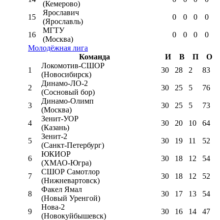
(Кемерово)
Ярославич
15
0
0
0
0
(Ярославль)
МГТУ
16
0
0
0
0
(Москва)
Молодёжная лига
Команда
И
В
П
О
Локомотив-CШОР
1
30
28
2
83
(Новосибирск)
Динамо-ЛО-2
2
30
25
5
76
(Сосновый бор)
Динамо-Олимп
3
30
25
5
73
(Москва)
Зенит-УОР
4
30
20
10
64
(Казань)
Зенит-2
5
30
19
11
52
(Санкт-Петербург)
ЮКИОР
6
30
18
12
54
(ХМАО-Югра)
СШОР Самотлор
7
30
18
12
52
(Нижневартовск)
Факел Ямал
8
30
17
13
54
(Новый Уренгой)
Нова-2
9
30
16
14
47
(Новокуйбышевск)