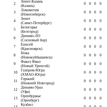
Зенит-Казань
2
0
0
0
0
(Казань)
Локомотив
3
0
0
0
0
(Новосибирск)
Зенит
4
0
0
0
0
(Санкт-Петербург)
Белогорье
5
0
0
0
0
(Белгород)
Динамо-ЛО
6
0
0
0
0
(Сосновый бор)
Енисей
7
0
0
0
0
(Красноярск)
Нова
8
0
0
0
0
(Новокуйбышевск)
Факел Ямал
9
0
0
0
0
(Новый Уренгой)
Газпром-Югра
10
0
0
0
0
(ХМАО-Югра)
Горький
11
0
0
0
0
(Нижний Новгород)
Динамо-Урал
12
0
0
0
0
(Уфа)
Оренбуржье
13
0
0
0
0
(Оренбург)
Кузбасс
14
0
0
0
0