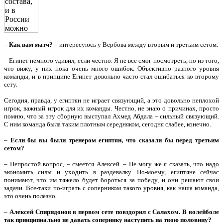
–
Как вам матч?
– интересуюсь у Вербова между вторым и третьим сетом.
– Египет немного удивил, если честно. Я не все смог посмотреть, но из того,
что вижу, у них пока очень много ошибок. Объективно разного уровня
команды, и в принципе Египет довольно часто стал ошибаться ко второму
сету.
Сегодня, правда, у египтян не играет связующий, а это довольно неплохой
игрок, важный игрок для их команды. Честно, не знаю о причинах, просто
помню, что за эту сборную выступал Ахмед Абдала – сильный связующий.
С ним команда была таким плотным середняком, сегодня слабее, конечно.
–
Если бы вы были тренером египтян, что сказали бы перед третьим
сетом?
– Непростой вопрос, – смеется Алексей. – Не могу же я сказать, что надо
экономить силы и уходить в раздевалку. По-моему, египтяне сейчас
понимают, что им тяжело будет бороться за победу, и они решают свои
задачи. Все-таки по-играть с соперником такого уровня, как наша команда,
это очень полезно.
–
Алексей Спиридонов в первом сете повздорил с Салахом. В волейболе
так принципиально не давать сопернику наступить на твою половину?