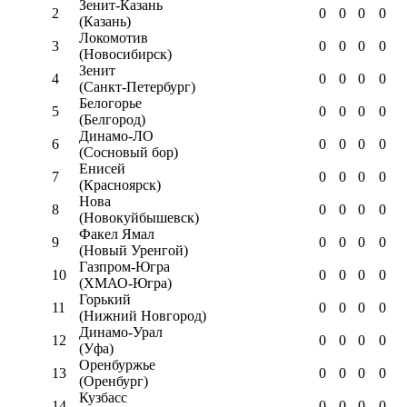
Зенит-Казань
2
0
0
0
0
(Казань)
Локомотив
3
0
0
0
0
(Новосибирск)
Зенит
4
0
0
0
0
(Санкт-Петербург)
Белогорье
5
0
0
0
0
(Белгород)
Динамо-ЛО
6
0
0
0
0
(Сосновый бор)
Енисей
7
0
0
0
0
(Красноярск)
Нова
8
0
0
0
0
(Новокуйбышевск)
Факел Ямал
9
0
0
0
0
(Новый Уренгой)
Газпром-Югра
10
0
0
0
0
(ХМАО-Югра)
Горький
11
0
0
0
0
(Нижний Новгород)
Динамо-Урал
12
0
0
0
0
(Уфа)
Оренбуржье
13
0
0
0
0
(Оренбург)
Кузбасс
14
0
0
0
0