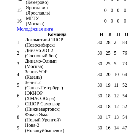
(Кемерово)
Ярославич
15
0
0
0
0
(Ярославль)
МГТУ
16
0
0
0
0
(Москва)
Молодёжная лига
Команда
И
В
П
О
Локомотив-CШОР
1
30
28
2
83
(Новосибирск)
Динамо-ЛО-2
2
30
25
5
76
(Сосновый бор)
Динамо-Олимп
3
30
25
5
73
(Москва)
Зенит-УОР
4
30
20
10
64
(Казань)
Зенит-2
5
30
19
11
52
(Санкт-Петербург)
ЮКИОР
6
30
18
12
54
(ХМАО-Югра)
СШОР Самотлор
7
30
18
12
52
(Нижневартовск)
Факел Ямал
8
30
17
13
54
(Новый Уренгой)
Нова-2
9
30
16
14
47
(Новокуйбышевск)