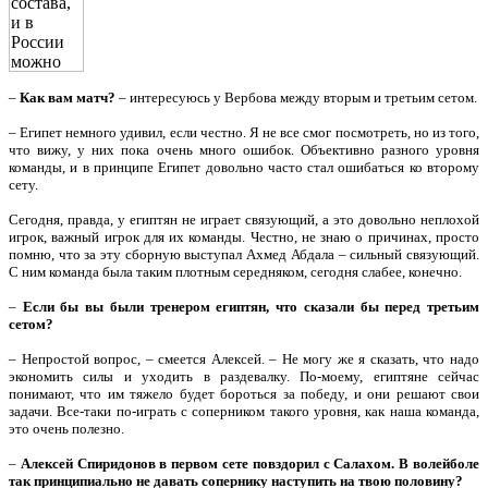
–
Как вам матч?
– интересуюсь у Вербова между вторым и третьим сетом.
– Египет немного удивил, если честно. Я не все смог посмотреть, но из того,
что вижу, у них пока очень много ошибок. Объективно разного уровня
команды, и в принципе Египет довольно часто стал ошибаться ко второму
сету.
Сегодня, правда, у египтян не играет связующий, а это довольно неплохой
игрок, важный игрок для их команды. Честно, не знаю о причинах, просто
помню, что за эту сборную выступал Ахмед Абдала – сильный связующий.
С ним команда была таким плотным середняком, сегодня слабее, конечно.
–
Если бы вы были тренером египтян, что сказали бы перед третьим
сетом?
– Непростой вопрос, – смеется Алексей. – Не могу же я сказать, что надо
экономить силы и уходить в раздевалку. По-моему, египтяне сейчас
понимают, что им тяжело будет бороться за победу, и они решают свои
задачи. Все-таки по-играть с соперником такого уровня, как наша команда,
это очень полезно.
–
Алексей Спиридонов в первом сете повздорил с Салахом. В волейболе
так принципиально не давать сопернику наступить на твою половину?