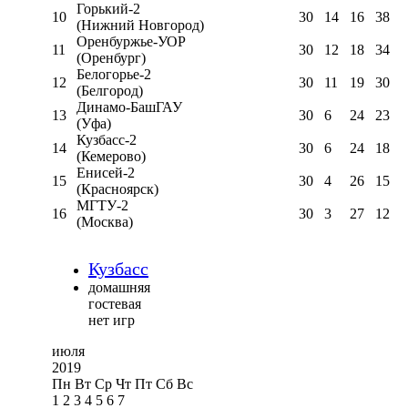
Горький-2
10
30
14
16
38
(Нижний Новгород)
Оренбуржье-УОР
11
30
12
18
34
(Оренбург)
Белогорье-2
12
30
11
19
30
(Белгород)
Динамо-БашГАУ
13
30
6
24
23
(Уфа)
Кузбасс-2
14
30
6
24
18
(Кемерово)
Енисей-2
15
30
4
26
15
(Красноярск)
МГТУ-2
16
30
3
27
12
(Москва)
Кузбасс
домашняя
гостевая
нет игр
июля
2019
Пн
Вт
Ср
Чт
Пт
Сб
Вс
1
2
3
4
5
6
7