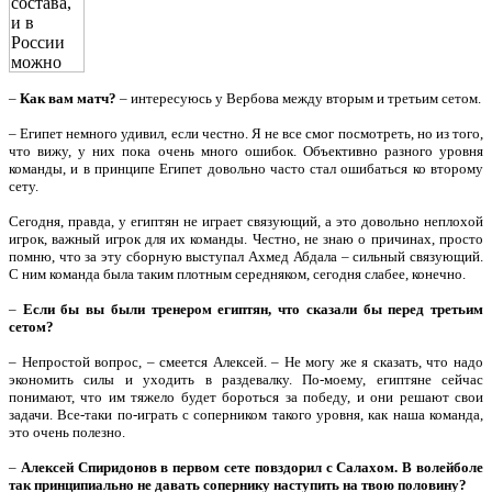
–
Как вам матч?
– интересуюсь у Вербова между вторым и третьим сетом.
– Египет немного удивил, если честно. Я не все смог посмотреть, но из того,
что вижу, у них пока очень много ошибок. Объективно разного уровня
команды, и в принципе Египет довольно часто стал ошибаться ко второму
сету.
Сегодня, правда, у египтян не играет связующий, а это довольно неплохой
игрок, важный игрок для их команды. Честно, не знаю о причинах, просто
помню, что за эту сборную выступал Ахмед Абдала – сильный связующий.
С ним команда была таким плотным середняком, сегодня слабее, конечно.
–
Если бы вы были тренером египтян, что сказали бы перед третьим
сетом?
– Непростой вопрос, – смеется Алексей. – Не могу же я сказать, что надо
экономить силы и уходить в раздевалку. По-моему, египтяне сейчас
понимают, что им тяжело будет бороться за победу, и они решают свои
задачи. Все-таки по-играть с соперником такого уровня, как наша команда,
это очень полезно.
–
Алексей Спиридонов в первом сете повздорил с Салахом. В волейболе
так принципиально не давать сопернику наступить на твою половину?