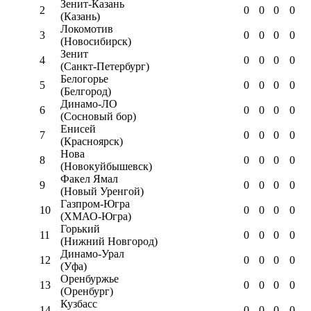
Зенит-Казань
2
0
0
0
0
(Казань)
Локомотив
3
0
0
0
0
(Новосибирск)
Зенит
4
0
0
0
0
(Санкт-Петербург)
Белогорье
5
0
0
0
0
(Белгород)
Динамо-ЛО
6
0
0
0
0
(Сосновый бор)
Енисей
7
0
0
0
0
(Красноярск)
Нова
8
0
0
0
0
(Новокуйбышевск)
Факел Ямал
9
0
0
0
0
(Новый Уренгой)
Газпром-Югра
10
0
0
0
0
(ХМАО-Югра)
Горький
11
0
0
0
0
(Нижний Новгород)
Динамо-Урал
12
0
0
0
0
(Уфа)
Оренбуржье
13
0
0
0
0
(Оренбург)
Кузбасс
14
0
0
0
0