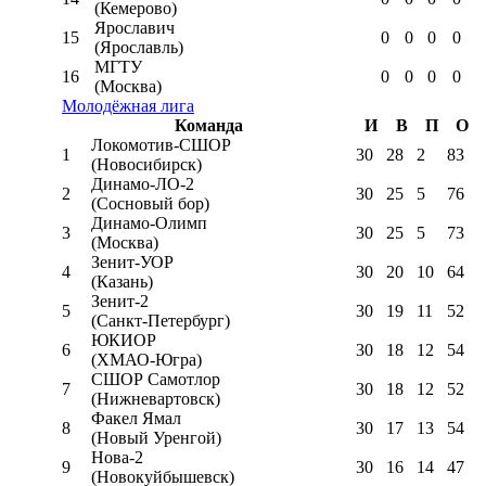
(Кемерово)
Ярославич
15
0
0
0
0
(Ярославль)
МГТУ
16
0
0
0
0
(Москва)
Молодёжная лига
Команда
И
В
П
О
Локомотив-CШОР
1
30
28
2
83
(Новосибирск)
Динамо-ЛО-2
2
30
25
5
76
(Сосновый бор)
Динамо-Олимп
3
30
25
5
73
(Москва)
Зенит-УОР
4
30
20
10
64
(Казань)
Зенит-2
5
30
19
11
52
(Санкт-Петербург)
ЮКИОР
6
30
18
12
54
(ХМАО-Югра)
СШОР Самотлор
7
30
18
12
52
(Нижневартовск)
Факел Ямал
8
30
17
13
54
(Новый Уренгой)
Нова-2
9
30
16
14
47
(Новокуйбышевск)