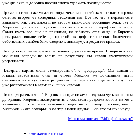
уже два очка, и до конца партии смогла удержать преимущество.
Примерно с того же момента, когда мексиканцы отбежали от нас в первом
сете, во втором от соперника отскочили мы. Все то, что в первом сете
выглядело как оплошности, во втором приносило россиянам очки. Тут и
Мороз мощью своих татуированных плечей колотил в тарафлекс гвозди, и
Савин пусть все еще не принимал, но забивать стал чаще, и Бирюков
разыгрался вполне себе до пристойных цифр статистики. Количество
собственных ошибок было сведено к минимуму, и результат пришел.
Ни одной проблемы третий сет нашей дружине не принес. С первой атаки
мы были впереди не только по результату, мы играли мускулатурой
уверенности.
Четвертая партия стала откопированной с предыдущей. Мы вышли и
играли, зарабатывая очко за очком. Мексика же доигрывала матч,
смирившись с отсутствием результата еще парой сетов до того. Результат
уже расположился в карманах наших игроков.
Пищи для размышлений Воронков с соратниками получили чуть выше, чем
до крыши. Уверены, эксперименты с составом продолжатся и в матче с
китайцами, с которыми наверняка будет не в пример сложнее, чем с
Мексикой. А что болгары? А болгары наши друзья — обыграем как-нибудь.
Материал портала "Volleyballnews.ru"
ближайшая игра