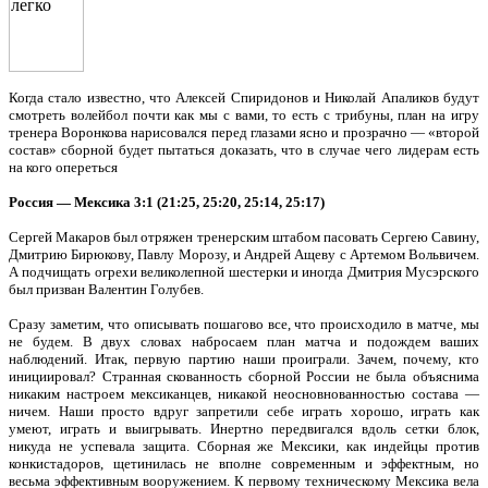
Когда стало известно, что Алексей Спиридонов и Николай Апаликов будут
смотреть волейбол почти как мы с вами, то есть с трибуны, план на игру
тренера Воронкова нарисовался перед глазами ясно и прозрачно — «второй
состав» сборной будет пытаться доказать, что в случае чего лидерам есть
на кого опереться
Россия — Мексика 3:1 (21:25, 25:20, 25:14, 25:17)
Сергей Макаров был отряжен тренерским штабом пасовать Сергею Савину,
Дмитрию Бирюкову, Павлу Морозу, и Андрей Ащеву с Артемом Вольвичем.
А подчищать огрехи великолепной шестерки и иногда Дмитрия Мусэрского
был призван Валентин Голубев.
Сразу заметим, что описывать пошагово все, что происходило в матче, мы
не будем. В двух словах набросаем план матча и подождем ваших
наблюдений. Итак, первую партию наши проиграли. Зачем, почему, кто
инициировал? Странная скованность сборной России не была объяснима
никаким настроем мексиканцев, никакой неосновнованностью состава —
ничем. Наши просто вдруг запретили себе играть хорошо, играть как
умеют, играть и выигрывать. Инертно передвигался вдоль сетки блок,
никуда не успевала защита. Сборная же Мексики, как индейцы против
конкистадоров, щетинилась не вполне современным и эффектным, но
весьма эффективным вооружением. К первому техническому Мексика вела