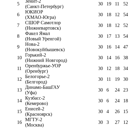
Зенит-2
5
30
19
11
52
(Санкт-Петербург)
ЮКИОР
6
30
18
12
54
(ХМАО-Югра)
СШОР Самотлор
7
30
18
12
52
(Нижневартовск)
Факел Ямал
8
30
17
13
54
(Новый Уренгой)
Нова-2
9
30
16
14
47
(Новокуйбышевск)
Горький-2
10
30
14
16
38
(Нижний Новгород)
Оренбуржье-УОР
11
30
12
18
34
(Оренбург)
Белогорье-2
12
30
11
19
30
(Белгород)
Динамо-БашГАУ
13
30
6
24
23
(Уфа)
Кузбасс-2
14
30
6
24
18
(Кемерово)
Енисей-2
15
30
4
26
15
(Красноярск)
МГТУ-2
16
30
3
27
12
(Москва)