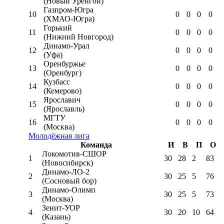
(Новый Уренгой)
Газпром-Югра
10
0
0
0
0
(ХМАО-Югра)
Горький
11
0
0
0
0
(Нижний Новгород)
Динамо-Урал
12
0
0
0
0
(Уфа)
Оренбуржье
13
0
0
0
0
(Оренбург)
Кузбасс
14
0
0
0
0
(Кемерово)
Ярославич
15
0
0
0
0
(Ярославль)
МГТУ
16
0
0
0
0
(Москва)
Молодёжная лига
Команда
И
В
П
О
Локомотив-CШОР
1
30
28
2
83
(Новосибирск)
Динамо-ЛО-2
2
30
25
5
76
(Сосновый бор)
Динамо-Олимп
3
30
25
5
73
(Москва)
Зенит-УОР
4
30
20
10
64
(Казань)