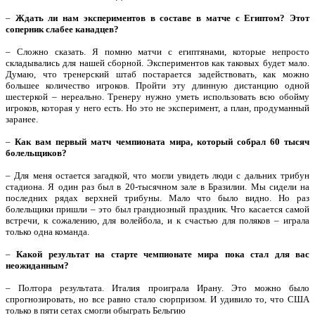
–
Ждать ли нам экспериментов в составе в матче с Египтом? Этот
соперник слабее канадцев?
– Сложно сказать. Я помню матчи с египтянами, которые непросто
складывались для нашей сборной. Экспериментов как таковых будет мало.
Думаю, что тренерский штаб постарается задействовать, как можно
большее количество игроков. Пройти эту длинную дистанцию одной
шестеркой – нереально. Тренеру нужно уметь использовать всю обойму
игроков, которая у него есть. Но это не эксперимент, а план, продуманный
заранее.
–
Как вам первый матч чемпионата мира, который собрал 60 тысяч
болельщиков?
– Для меня остается загадкой, что могли увидеть люди с дальних трибун
стадиона. Я один раз был в 20-тысячном зале в Бразилии. Мы сидели на
последних рядах верхней трибуны. Мало что было видно. Но раз
болельщики пришли – это был грандиозный праздник. Что касается самой
встречи, к сожалению, для волейбола, и к счастью для поляков – играла
только одна команда.
–
Какой результат на старте чемпионате мира пока стал для вас
неожиданным?
– Полтора результата. Италия проиграла Ирану. Это можно было
спрогнозировать, но все равно стало сюрпризом. И удивило то, что США
только в пяти сетах смогли обыграть Бельгию