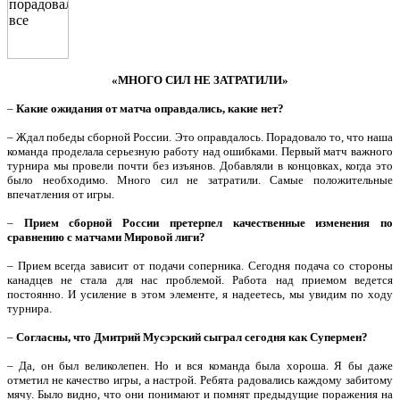
«МНОГО СИЛ НЕ ЗАТРАТИЛИ»
–
Какие ожидания от матча оправдались, какие нет?
– Ждал победы сборной России. Это оправдалось. Порадовало то, что наша
команда проделала серьезную работу над ошибками. Первый матч важного
турнира мы провели почти без изъянов. Добавляли в концовках, когда это
было необходимо. Много сил не затратили. Самые положительные
впечатления от игры.
–
Прием сборной России претерпел качественные изменения по
сравнению с матчами Мировой лиги?
– Прием всегда зависит от подачи соперника. Сегодня подача со стороны
канадцев не стала для нас проблемой. Работа над приемом ведется
постоянно. И усиление в этом элементе, я надеетесь, мы увидим по ходу
турнира.
–
Согласны, что Дмитрий Мусэрский сыграл сегодня как Супермен?
– Да, он был великолепен. Но и вся команда была хороша. Я бы даже
отметил не качество игры, а настрой. Ребята радовались каждому забитому
мячу. Было видно, что они понимают и помнят предыдущие поражения на