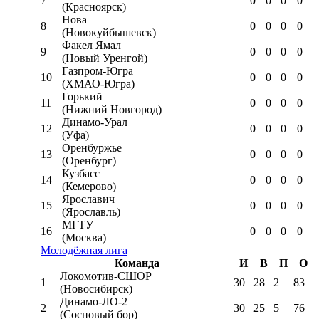
7
0
0
0
0
(Красноярск)
Нова
8
0
0
0
0
(Новокуйбышевск)
Факел Ямал
9
0
0
0
0
(Новый Уренгой)
Газпром-Югра
10
0
0
0
0
(ХМАО-Югра)
Горький
11
0
0
0
0
(Нижний Новгород)
Динамо-Урал
12
0
0
0
0
(Уфа)
Оренбуржье
13
0
0
0
0
(Оренбург)
Кузбасс
14
0
0
0
0
(Кемерово)
Ярославич
15
0
0
0
0
(Ярославль)
МГТУ
16
0
0
0
0
(Москва)
Молодёжная лига
Команда
И
В
П
О
Локомотив-CШОР
1
30
28
2
83
(Новосибирск)
Динамо-ЛО-2
2
30
25
5
76
(Сосновый бор)