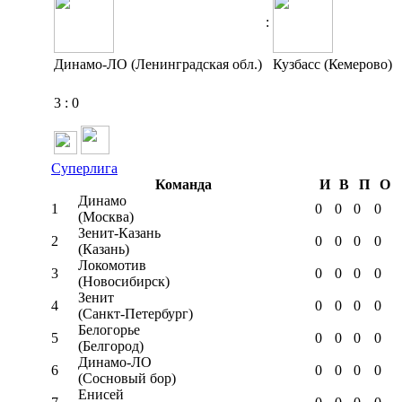
:
Динамо-ЛО (Ленинградская обл.)
Кузбасс (Кемерово)
3
:
0
Суперлига
Команда
И
В
П
О
Динамо
1
0
0
0
0
(Москва)
Зенит-Казань
2
0
0
0
0
(Казань)
Локомотив
3
0
0
0
0
(Новосибирск)
Зенит
4
0
0
0
0
(Санкт-Петербург)
Белогорье
5
0
0
0
0
(Белгород)
Динамо-ЛО
6
0
0
0
0
(Сосновый бор)
Енисей