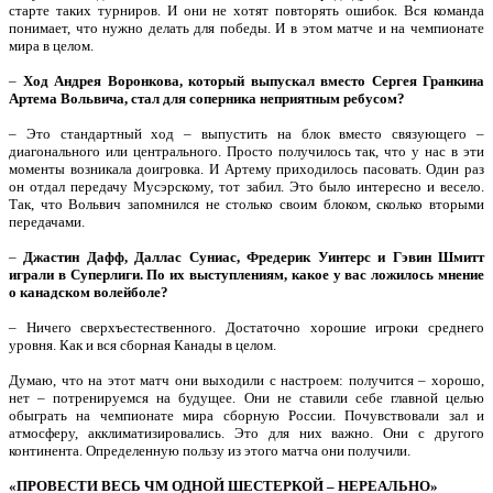
старте таких турниров. И они не хотят повторять ошибок. Вся команда
понимает, что нужно делать для победы. И в этом матче и на чемпионате
мира в целом.
–
Ход Андрея Воронкова, который выпускал вместо Сергея Гранкина
Артема Вольвича, стал для соперника неприятным ребусом?
– Это стандартный ход – выпустить на блок вместо связующего –
диагонального или центрального. Просто получилось так, что у нас в эти
моменты возникала доигровка. И Артему приходилось пасовать. Один раз
он отдал передачу Мусэрскому, тот забил. Это было интересно и весело.
Так, что Вольвич запомнился не столько своим блоком, сколько вторыми
передачами.
–
Джастин Дафф, Даллас Суниас, Фредерик Уинтерс и Гэвин Шмитт
играли в Суперлиги. По их выступлениям, какое у вас ложилось мнение
о канадском волейболе?
– Ничего сверхъестественного. Достаточно хорошие игроки среднего
уровня. Как и вся сборная Канады в целом.
Думаю, что на этот матч они выходили с настроем: получится – хорошо,
нет – потренируемся на будущее. Они не ставили себе главной целью
обыграть на чемпионате мира сборную России. Почувствовали зал и
атмосферу, акклиматизировались. Это для них важно. Они с другого
континента. Определенную пользу из этого матча они получили.
«ПРОВЕСТИ ВЕСЬ ЧМ ОДНОЙ ШЕСТЕРКОЙ – НЕРЕАЛЬНО»