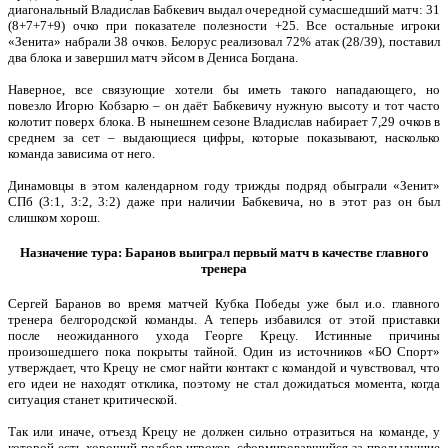
диагональный Владислав Бабкевич выдал очередной сумасшедший матч: 31
(8+7+7+9) очко при показателе полезности +25. Все остальные игроки
«Зенита» набрали 38 очков. Белорус реализовал 72% атак (28/39), поставил
два блока и завершил матч эйсом в Дениса Богдана.
Наверное, все связующие хотели бы иметь такого нападающего, но
повезло Игорю Кобзарю – он даёт Бабкевичу нужную высоту и тот часто
колотит поверх блока. В нынешнем сезоне Владислав набирает 7,29 очков в
среднем за сет – выдающиеся цифры, которые показывают, насколько
команда зависима от него.
Динамовцы в этом календарном году трижды подряд обыграли «Зенит»
СПб (3:1, 3:2, 3:2) даже при наличии Бабкевича, но в этот раз он был
слишком хорош.
Назначение тура: Баранов выиграл первый матч в качестве главного
тренера
Сергей Баранов во время матчей Кубка Победы уже был и.о. главного
тренера белгородской команды. А теперь избавился от этой приставки
после неожиданного ухода Георге Крецу. Истинные причины
произошедшего пока покрыты тайной. Один из источников «БО Спорт»
утверждает, что Крецу не смог найти контакт с командой и чувствовал, что
его идеи не находят отклика, поэтому не стал дожидаться момента, когда
ситуация станет критической.
Так или иначе, отъезд Крецу не должен сильно отразиться на команде, у
которой есть хороший подбор игроков, сформировавшийся за предыдущие