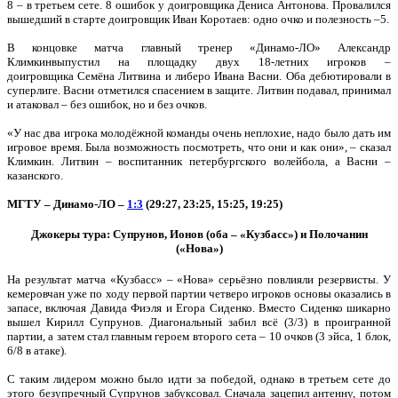
8 – в третьем сете. 8 ошибок у доигровщика Дениса Антонова. Провалился
вышедший в старте доигровщик Иван Коротаев: одно очко и полезность –5.
В концовке матча главный тренер «Динамо-ЛО» Александр
Климкинвыпустил на площадку двух 18-летних игроков –
доигровщика Семёна Литвина и либеро Ивана Васни. Оба дебютировали в
суперлиге. Васни отметился спасением в защите. Литвин подавал, принимал
и атаковал – без ошибок, но и без очков.
«У нас два игрока молодёжной команды очень неплохие, надо было дать им
игровое время. Была возможность посмотреть, что они и как они», – сказал
Климкин. Литвин – воспитанник петербургского волейбола, а Васни –
казанского.
МГТУ – Динамо-ЛО –
1:3
(29:27, 23:25, 15:25, 19:25)
Джокеры тура: Супрунов, Ионов (оба – «Кузбасс») и Полочанин
(«Нова»)
На результат матча «Кузбасс» – «Нова» серьёзно повлияли резервисты. У
кемеровчан уже по ходу первой партии четверо игроков основы оказались в
запасе, включая Давида Фиэля и Егора Сиденко. Вместо Сиденко шикарно
вышел Кирилл Супрунов. Диагональный забил всё (3/3) в проигранной
партии, а затем стал главным героем второго сета – 10 очков (3 эйса, 1 блок,
6/8 в атаке).
С таким лидером можно было идти за победой, однако в третьем сете до
этого безупречный Супрунов забуксовал. Сначала зацепил антенну, потом