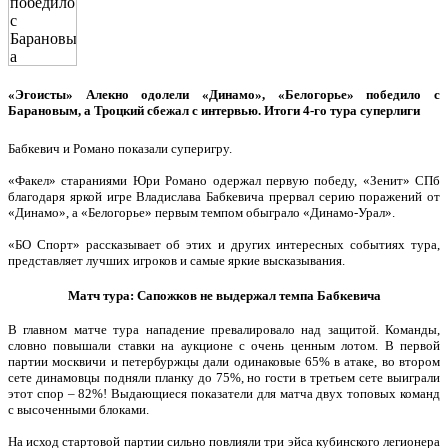
«Эгоисты» Алекно одолели «Динамо», «Белогорье» победило с
Барановым, а Троцкий сбежал с интервью. Итоги 4-го тура суперлиги
Бабкевич и Романо показали суперигру.
«Факел» стараниями Юри Романо одержал первую победу, «Зенит» СПб
благодаря яркой игре Владислава Бабкевича прервал серию поражений от
«Динамо», а «Белогорье» первым темпом обыграло «Динамо-Урал».
«БО Спорт» рассказывает об этих и других интересных событиях тура,
представляет лучших игроков и самые яркие высказывания.
Матч тура: Сапожков не выдержал темпа Бабкевича
В главном матче тура нападение превалировало над защитой. Команды,
словно повышали ставки на аукционе с очень ценным лотом. В первой
партии москвичи и петербуржцы дали одинаковые 65% в атаке, во втором
сете динамовцы подняли планку до 75%, но гости в третьем сете выиграли
этот спор – 82%! Выдающиеся показатели для матча двух топовых команд
с высоченными блоками.
На исход стартовой партии сильно повлияли три эйса кубинского легионера