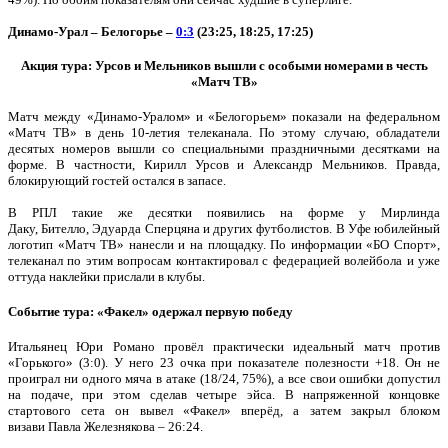
Динамо-Урал – Белогорье –
0:3
(23:25, 18:25, 17:25)
Акция тура: Урсов и Мельников вышли с особыми номерами в честь
«Матч ТВ»
Матч между «Динамо-Уралом» и «Белогорьем» показали на федеральном
«Матч ТВ» в день 10-летия телеканала. По этому случаю, обладатели
десятых номеров вышли со специальными праздничными десятками на
форме. В частности, Кирилл Урсов и Александр Мельников. Правда,
блокирующий гостей остался в запасе.
В РПЛ такие же десятки появились на форме у Мирлинда
Даку, Бителло, Эдуарда Сперцяна и других футболистов. В Уфе юбилейный
логотип «Матч ТВ» нанесли и на площадку. По информации «БО Спорт»,
телеканал по этим вопросам контактировал с федерацией волейбола и уже
оттуда наклейки прислали в клубы.
Событие тура: «Факел» одержал первую победу
Итальянец Юри Романо провёл практически идеальный матч против
«Горького» (3:0). У него 23 очка при показателе полезности +18. Он не
проиграл ни одного мяча в атаке (18/24, 75%), а все свои ошибки допустил
на подаче, при этом сделав четыре эйса. В напряженной концовке
стартового сета он вывел «Факел» вперёд, а затем закрыл блоком
визави Павла Железнякова – 26:24.