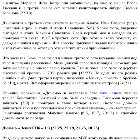
«Зенита» Марлона Янта. Когда они закончились, на замену вышел Игорь
Тисевич и в третий раз за сет заставил капитулировать либеро Евгения
Баранова (22:18).
Динамовцы в третьем сете ответили могучим блоком Ильи Власова (х3) и
шикарной игрой в атаке Антона Семышева (5/6). Кроме того, уверенно
выглядел в атаке Максим Сапожков. Свой первый мяч в нападении он
проиграл при счёте 16:17 в третьем сете. При этом к этому моменту он
дважды ошибся в приёме – Янт классно прижимал подачу к боковой линии
и той узкой зоне, за которую отвечал гигантский принимающий.
Что касается Семышева, то он в начале третьего сета неудачно нырнул под
трос и получил рассечение. Медицинский персонал команды несколько раз
заклеивал рану, но она всё равно кровила. Это не помешало Антону держать
высочайший уровень – 70% реализации (16/23). Но одна из его редких
ошибок в концовке третьей партии позволила «Зениту» повести с брейком
(21:19), а затем Янт оформил очередной эйс рикошетом от троса (24:21).
Причину поражения «Динамо» в четвёртом сете
уже назвал
главный
тренер Константин Брянский и она была очевидна – Сапожков перестал
забивать (2/9) и проиграл в атаке четыре мяча. «Которые должны
забиваться таким профессионалом с закрытыми глазами», – считает тренер.
Зенитовцы прихватили Максима блоком (8:6, 10:7, 20:13) и спокойно
довели матч до победы.
Динамо – Зенит СПб –
1:3
(22:25, 25:19, 21:25, 18:25)
Вряд ли у кого-то могут быть сомнения по MVP этого тура. Феноменальный