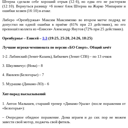
Штерна сделали себе хороший отрыв (12:6), но едва его не растеряли
(12:10). Вернуться разницу +6 помог блок Штерна на Жарко Убипарипе и
ошибки хозяев (16:10) в атаке.
Либеро «Оренбуржья» Максим Максименко во втором матче подряд не
допустил ни одной ошибки в приёме (61% при 23 действиях), но его
превзошёл коллега из «Енисея» Александр Янутов (72% при 25 действиях).
Оренбуржье – Енисей –
1:3
(19:25, 25:20, 24:26, 18:25)
Лучш
ие игроки чемпионата по версии «БО Спорт». Общий зачёт
1-2. Лабинский (Зенит-Казань), Бабкевич (Зенит СПб) – по 13 очков
3. Шкулявичус (Нова) – 8
4. Яковлев (Белогорье) – 7
5. Мурашко (Динамо-ЛО) – 6
Хит-парад высказываний
1. Антон Малышев, старший тренер «Динамо-Урала» (после поражения от
«Белогорья»):
– Очередное обидное поражение. Дома играем и до сих пор не можем
завести свой мотор, поджечь свой фитиль.