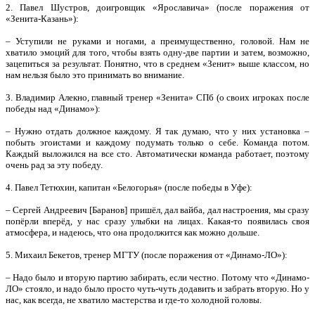
2. Павел Шустров, доигровщик «Ярославича» (после поражения от
«Зенита-Казань»):
– Уступили не руками и ногами, а преимущественно, головой. Нам не
хватило эмоций для того, чтобы взять одну-две партии и затем, возможно,
зацепиться за результат. Понятно, что в среднем «Зенит» выше классом, но
нам нельзя было это принимать во внимание.
3. Владимир Алекно, главный тренер «Зенита» СПб (о своих игроках после
победы над «Динамо»):
– Нужно отдать должное каждому. Я так думаю, что у них установка –
побыть эгоистами и каждому подумать только о себе. Команда потом.
Каждый выложился на все сто. Автоматически команда работает, поэтому
очень рад за эту победу.
4. Павел Тетюхин, капитан «Белогорья» (после победы в Уфе):
– Сергей Андреевич [Баранов] пришёл, дал вайба, дал настроения, мы сразу
попёрли вперёд, у нас сразу улыбки на лицах. Какая-то появилась своя
атмосфера, и надеюсь, что она продолжится как можно дольше.
5. Михаил Бекетов, тренер МГТУ (после поражения от «Динамо-ЛО»):
– Надо было и вторую партию забирать, если честно. Потому что «Динамо-
ЛО» стояло, и надо было просто чуть-чуть додавить и забрать вторую. Но у
нас, как всегда, не хватило мастерства и где-то холодной головы.