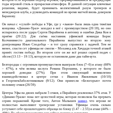
годы игровой стиль и прекрасная атмосфера. В данной ситуации ключевые
решения, видимо, будет принимать коллективный разум тренеров и
менеджеров клуба, а руководить командой во время матчей вновь доверили
Баранову.
Он начал с «сухой» победы в Уфе, где у «львов» была лишь одна тяжёлая
концовка. «Динамо-Урал» заходил в неё с преимуществом (20:18), но оно
испарилось после удара Сергея Пирайнена в антенну и ошибки Дика Коя в
приёме (20:22). Для съёма наставник уфимской команды Борис
Колчинвместо диагонального Пирайнена выпустил во вторую зону
доигровщика Илью Сподобца – и тот сразу справился с задачей. Тем не
менее, спасти сет уфимцы не смогли – Мохамед аль Хачдади точной атакой
принёс гостям победу. Во втором сете он же всё решил серией подач с
эйсом (13:13 – 19:13), которую не остановили даже два тайм-аута.
Белгородцы с огромным преимуществом выиграли блок (7–0) и атаку (68%
– 47%), в чём велика заслуга Романа Порошина, у которого не было
хорошей доводки (27%). При этом связующий великолепно
взаимодействовал в центре сетки с Иваном Яковлевым (10/10)
и ГеоргиемЗаболотниковым (9/12). Они принесли «Белогорью» почти
половину очков (26/59).
Центры Уфы на двоих набрали 5 очков, а Пирайнен реализовал 37% атак. У
«Динамо-Урала» пока нет целостной игры, которая позволила бы прервать
серию поражений. Кроме того, Антон Малышев
заявил
, что игроки не
полностью выполняют тренерские установки. Уфимцы очень сильно
уступают себе прошлогоднего образца по блоку (1.47 – 2.55) и атаке (44% –
49%). По обоим показателям они сейчас худшие в суперлиге.