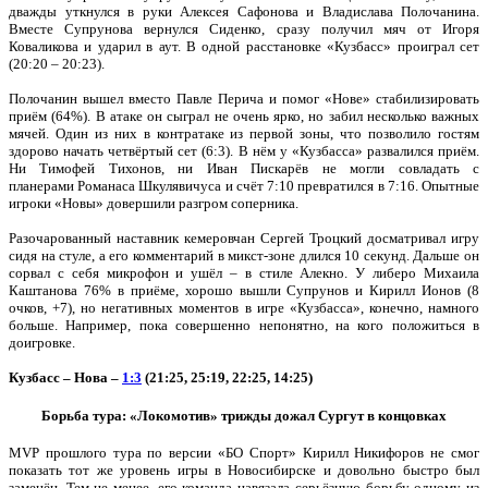
дважды уткнулся в руки Алексея Сафонова и Владислава Полочанина.
Вместе Супрунова вернулся Сиденко, сразу получил мяч от Игоря
Коваликова и ударил в аут. В одной расстановке «Кузбасс» проиграл сет
(20:20 – 20:23).
Полочанин вышел вместо Павле Перича и помог «Нове» стабилизировать
приём (64%). В атаке он сыграл не очень ярко, но забил несколько важных
мячей. Один из них в контратаке из первой зоны, что позволило гостям
здорово начать четвёртый сет (6:3). В нём у «Кузбасса» развалился приём.
Ни Тимофей Тихонов, ни Иван Пискарёв не могли совладать с
планерами Романаса Шкулявичуса и счёт 7:10 превратился в 7:16. Опытные
игроки «Новы» довершили разгром соперника.
Разочарованный наставник кемеровчан Сергей Троцкий досматривал игру
сидя на стуле, а его комментарий в микст-зоне длился 10 секунд. Дальше он
сорвал с себя микрофон и ушёл – в стиле Алекно. У либеро Михаила
Каштанова 76% в приёме, хорошо вышли Супрунов и Кирилл Ионов (8
очков, +7), но негативных моментов в игре «Кузбасса», конечно, намного
больше. Например, пока совершенно непонятно, на кого положиться в
доигровке.
Кузбасс – Нова –
1:3
(21:25, 25:19, 22:25, 14:25)
Борьба тура: «Локомотив» трижды дожал Сургут в концовках
MVP прошлого тура по версии «БО Спорт» Кирилл Никифоров не смог
показать тот же уровень игры в Новосибирске и довольно быстро был
заменён. Тем не менее, его команда навязала серьёзную борьбу одному из