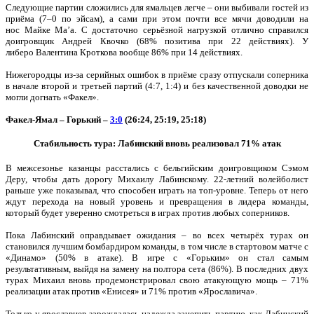
Следующие партии сложились для ямальцев легче – они выбивали гостей из
приёма (7–0 по эйсам), а сами при этом почти все мячи доводили на
нос Майке Ма’а. С достаточно серьёзной нагрузкой отлично справился
доигровщик Андрей Квочко (68% позитива при 22 действиях). У
либеро Валентина Кроткова вообще 86% при 14 действиях.
Нижегородцы из-за серийных ошибок в приёме сразу отпускали соперника
в начале второй и третьей партий (4:7, 1:4) и без качественной доводки не
могли догнать «Факел».
Факел-Ямал – Горький –
3:0
(26:24, 25:19, 25:18)
Стабильность тура: Лабинский вновь реализовал 71% атак
В межсезонье казанцы расстались с бельгийским доигровщиком Сэмом
Деру, чтобы дать дорогу Михаилу Лабинскому. 22-летний волейболист
раньше уже показывал, что способен играть на топ-уровне. Теперь от него
ждут перехода на новый уровень и превращения в лидера команды,
который будет уверенно смотреться в играх против любых соперников.
Пока Лабинский оправдывает ожидания – во всех четырёх турах он
становился лучшим бомбардиром команды, в том числе в стартовом матче с
«Динамо» (50% в атаке). В игре с «Горьким» он стал самым
результативным, выйдя на замену на полтора сета (86%). В последних двух
турах Михаил вновь продемонстрировал свою атакующую мощь – 71%
реализации атак против «Енисея» и 71% против «Ярославича».
Только у ярославцев зарождалась надежда зацепить партию, как Лабинский