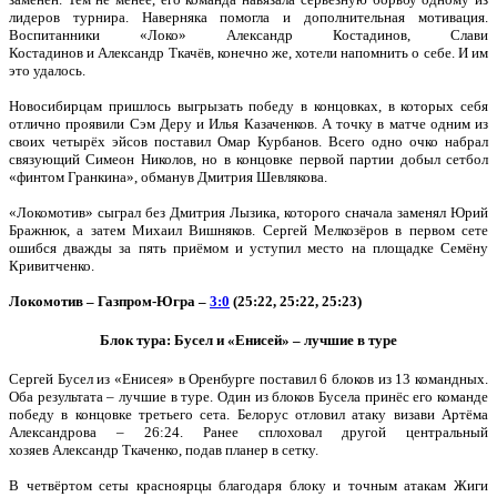
лидеров турнира. Наверняка помогла и дополнительная мотивация.
Воспитанники «Локо» Александр Костадинов, Слави
Костадинов и Александр Ткачёв, конечно же, хотели напомнить о себе. И им
это удалось.
Новосибирцам пришлось выгрызать победу в концовках, в которых себя
отлично проявили Сэм Деру и Илья Казаченков. А точку в матче одним из
своих четырёх эйсов поставил Омар Курбанов. Всего одно очко набрал
связующий Симеон Николов, но в концовке первой партии добыл сетбол
«финтом Гранкина», обманув Дмитрия Шевлякова.
«Локомотив» сыграл без Дмитрия Лызика, которого сначала заменял Юрий
Бражнюк, а затем Михаил Вишняков. Сергей Мелкозёров в первом сете
ошибся дважды за пять приёмом и уступил место на площадке Семёну
Кривитченко.
Локомотив – Газпром-Югра –
3:0
(25:22, 25:22, 25:23)
Блок тура: Бусел и «Енисей» – лучшие в туре
Сергей Бусел из «Енисея» в Оренбурге поставил 6 блоков из 13 командных.
Оба результата – лучшие в туре. Один из блоков Бусела принёс его команде
победу в концовке третьего сета. Белорус отловил атаку визави Артёма
Александрова – 26:24. Ранее сплоховал другой центральный
хозяев Александр Ткаченко, подав планер в сетку.
В четвёртом сеты красноярцы благодаря блоку и точным атакам Жиги