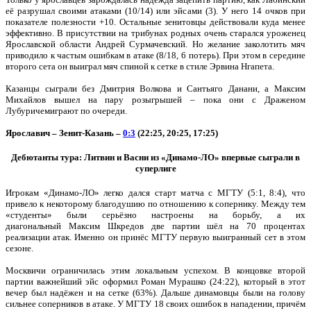
её разрушал своими атаками (10/14) или эйсами (3). У него 14 очков при
показателе полезности +10. Остальные зенитовцы действовали куда менее
эффективно. В присутствии на трибунах родных очень старался уроженец
Ярославской области Андрей Сурмачевский. Но желание заколотить мяч
приводило к частым ошибкам в атаке (8/18, 6 потерь). При этом в середине
второго сета он выиграл мяч спиной к сетке в стиле Эрвина Нгапета.
Казанцы сыграли без Дмитрия Волкова и Сантьяго Данани, а Максим
Михайлов вышел на пару розыгрышей – пока они с Драженом
Лубуричемиграют по очереди.
Ярославич – Зенит-Казань –
0:3
(22:25, 20:25, 17:25)
Дебютанты тура: Литвин и Васни из «Динамо-ЛО» впервые сыграли в
суперлиге
Игрокам «Динамо-ЛО» легко дался старт матча с МГТУ (5:1, 8:4), что
привело к некоторому благодушию по отношению к сопернику. Между тем
«студенты» были серьёзно настроены на борьбу, а их
диагональный Максим Шкредов две партии шёл на 70 процентах
реализации атак. Именно он принёс МГТУ первую выигранный сет в этом
сезоне.
Москвичи ограничилась этим локальным успехом. В концовке второй
партии важнейший эйс оформил Роман Мурашко (24:22), который в этот
вечер был надёжен и на сетке (63%). Дальше динамовцы были на голову
сильнее соперников в атаке. У МГТУ 18 своих ошибок в нападении, причём