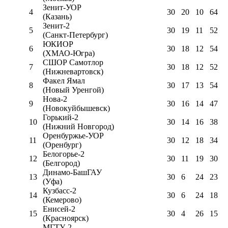
Зенит-УОР
4
30
20
10
64
(Казань)
Зенит-2
5
30
19
11
52
(Санкт-Петербург)
ЮКИОР
6
30
18
12
54
(ХМАО-Югра)
СШОР Самотлор
7
30
18
12
52
(Нижневартовск)
Факел Ямал
8
30
17
13
54
(Новый Уренгой)
Нова-2
9
30
16
14
47
(Новокуйбышевск)
Горький-2
10
30
14
16
38
(Нижний Новгород)
Оренбуржье-УОР
11
30
12
18
34
(Оренбург)
Белогорье-2
12
30
11
19
30
(Белгород)
Динамо-БашГАУ
13
30
6
24
23
(Уфа)
Кузбасс-2
14
30
6
24
18
(Кемерово)
Енисей-2
15
30
4
26
15
(Красноярск)
МГТУ-2