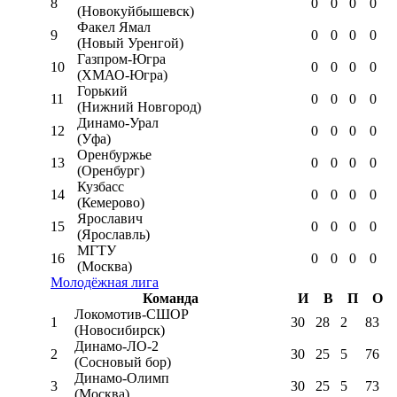
8
0
0
0
0
(Новокуйбышевск)
Факел Ямал
9
0
0
0
0
(Новый Уренгой)
Газпром-Югра
10
0
0
0
0
(ХМАО-Югра)
Горький
11
0
0
0
0
(Нижний Новгород)
Динамо-Урал
12
0
0
0
0
(Уфа)
Оренбуржье
13
0
0
0
0
(Оренбург)
Кузбасс
14
0
0
0
0
(Кемерово)
Ярославич
15
0
0
0
0
(Ярославль)
МГТУ
16
0
0
0
0
(Москва)
Молодёжная лига
Команда
И
В
П
О
Локомотив-CШОР
1
30
28
2
83
(Новосибирск)
Динамо-ЛО-2
2
30
25
5
76
(Сосновый бор)
Динамо-Олимп
3
30
25
5
73
(Москва)