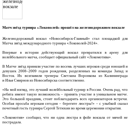
Матч звёзд турнира «Локоволей» прошёл на железнодорожном вокзале
Железнодорожный вокзал «Новосибирск-Главный» стал площадкой для
Матча звёзд международного турнира «Локоволей-2024».
Впервые в истории действующий вокзал превратился в арену для
волейбольного матча, сообщает официальный сайт «Локомотива».
В Матче звёзд приняли участие по восемь лучших игроков среди юношей и
девушек 2008–2009 годов рождения, разделенных на команды Запад и
Восток. Их возглавили тренеры Светлана Воронкова из Калининграда
и Илья Смирнов из Новосибирска соответственно.
«На мой взгляд, это лучший волейбольный турнир в России. Очень рад, что
ребята имеют такую возможность – принять участие в уникальном матче.
Это большой праздник, стоит поблагодарить всех организаторов встречи.
Особая просьба игрокам сегодня – берегите люстры!» – с улыбкой сказал
почетный гость турнира Сергей Тетюхин во время церемонии открытия.
«Локомотив» сообщил, что ни одна люстра в фойе вокзала от мячей не
пострадала.