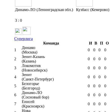
Динамо-ЛО (Ленинградская обл.)
Кузбасс (Кемерово)
3
:
0
Суперлига
Команда
И
В
П
О
Динамо
1
0
0
0
0
(Москва)
Зенит-Казань
2
0
0
0
0
(Казань)
Локомотив
3
0
0
0
0
(Новосибирск)
Зенит
4
0
0
0
0
(Санкт-Петербург)
Белогорье
5
0
0
0
0
(Белгород)
Динамо-ЛО
6
0
0
0
0
(Сосновый бор)
Енисей
7
0
0
0
0
(Красноярск)
Нова