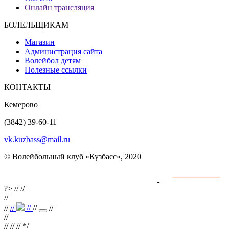
Онлайн трансляция
БОЛЕЛЬЩИКАМ
Магазин
Администрация сайта
Волейбол детям
Полезные ссылки
КОНТАКТЫ
Кемерово
(3842) 39-60-11
vk.kuzbass@mail.ru
© Волейбольный клуб «Кузбасс», 2020
Интернет сайты
разработка и поддержка
?>
//
//
//
//
//
//
//
//
//
//
// //
*/