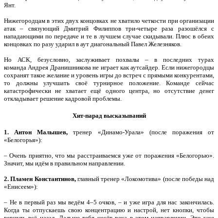
Янт.
Нижегородцам в этих двух концовках не хватило четкости при организации
атак – связующий Дмитрий Филиппов три-четыре раза разошёлся с
нападающими по передаче и те в лучшем случае скидывали. Плюс в обеих
концовках по разу ударил в аут диагональный Павел Железняков.
Но АСК, безусловно, заслуживает похвалы – в последних турах
команда Андрея Дранишникова не играет как аутсайдер. Если нижегородцы
сохранят такое желание и уровень игры до встреч с прямыми конкурентами,
то должны улучшать своё турнирное положение. Команде сейчас
катастрофически не хватает ещё одного центра, но отсутствие денег
откладывает решение кадровой проблемы.
Хит-парад высказываний
1. Антон Малышев,
тренер «Динамо-Урала» (после поражения от
«Белогорья»):
– Очень приятно, что мы расстраиваемся уже от поражения «Белогорью».
Значит, мы идём в правильном направлении.
2. Пламен Константинов,
главный тренер «Локомотива» (после победы над
«Енисеем»):
– Не в первый раз мы ведём 4–5 очков, – и уже игра для нас закончилась.
Когда ты отпускаешь свою концентрацию и настрой, нет кнопки, чтобы
вернуть всё назад. Дальше тебя несёт река в этом направлении. Это уже