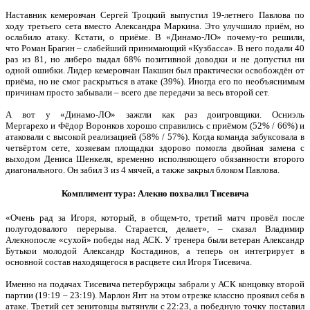
Наставник кемеровчан Сергей Троцкий выпустил 19-летнего Павлова по
ходу третьего сета вместо Александра Маркина. Это улучшило приём, но
ослабило атаку. Кстати, о приёме. В «Динамо-ЛО» почему-то решили,
что Роман Брагин – слабейший принимающий «Кузбасса». В него подали 40
раз из 81, но либеро выдал 68% позитивной доводки и не допустил ни
одной ошибки. Лидер кемеровчан Пакшин был практически освобождён от
приёма, но не смог раскрыться в атаке (39%). Иногда его по необъяснимым
причинам просто забывали – всего две передачи за весь второй сет.
А вот у «Динамо-ЛО» зажгли как раз доигровщики. Осниэль
Мергарехо и Фёдор Воронков хорошо справились с приёмом (52% / 66%) и
атаковали с высокой реализацией (58% / 57%). Когда команда забуксовала в
четвёртом сете, хозяевам площадки здорово помогла двойная замена с
выходом Дениса Шенкеля, временно исполняющего обязанности второго
диагонального. Он забил 3 из 4 мячей, а также закрыл блоком Павлова.
Комплимент тура: Алекно похвалил Тисевича
«Очень рад за Игоря, который, в общем-то, третий матч провёл после
полугодовалого перерыва. Старается, делает», – сказал Владимир
Алекнопосле «сухой» победы над АСК. У тренера были ветеран Александр
Бутькои молодой Александр Костадинов, а теперь он интегрирует в
основной состав находящегося в расцвете сил Игоря Тисевича.
Именно на подачах Тисевича петербуржцы забрали у АСК концовку второй
партии (19:19 – 23:19). Марлон Янт на этом отрезке классно проявил себя в
атаке. Третий сет зенитовцы вытянули с 22:23, а победную точку поставил