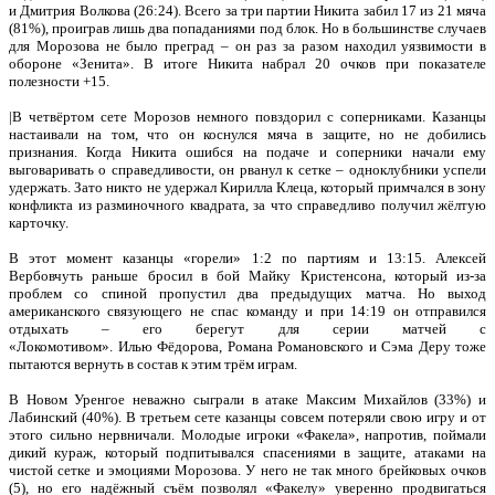
и Дмитрия Волкова (26:24). Всего за три партии Никита забил 17 из 21 мяча
(81%), проиграв лишь два попаданиями под блок. Но в большинстве случаев
для Морозова не было преград – он раз за разом находил уязвимости в
обороне «Зенита». В итоге Никита набрал 20 очков при показателе
полезности +15.
|В четвёртом сете Морозов немного повздорил с соперниками. Казанцы
настаивали на том, что он коснулся мяча в защите, но не добились
признания. Когда Никита ошибся на подаче и соперники начали ему
выговаривать о справедливости, он рванул к сетке – одноклубники успели
удержать. Зато никто не удержал Кирилла Клеца, который примчался в зону
конфликта из разминочного квадрата, за что справедливо получил жёлтую
карточку.
В этот момент казанцы «горели» 1:2 по партиям и 13:15. Алексей
Вербовчуть раньше бросил в бой Майку Кристенсона, который из-за
проблем со спиной пропустил два предыдущих матча. Но выход
американского связующего не спас команду и при 14:19 он отправился
отдыхать – его берегут для серии матчей с
«Локомотивом». Илью Фёдорова, Романа Романовского и Сэма Деру тоже
пытаются вернуть в состав к этим трём играм.
В Новом Уренгое неважно сыграли в атаке Максим Михайлов (33%) и
Лабинский (40%). В третьем сете казанцы совсем потеряли свою игру и от
этого сильно нервничали. Молодые игроки «Факела», напротив, поймали
дикий кураж, который подпитывался спасениями в защите, атаками на
чистой сетке и эмоциями Морозова. У него не так много брейковых очков
(5), но его надёжный съём позволял «Факелу» уверенно продвигаться