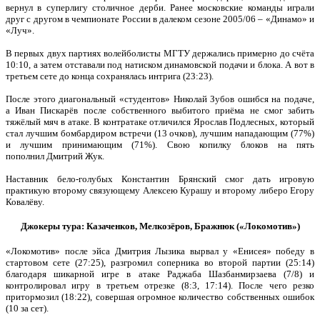
вернул в суперлигу столичное дерби. Ранее московские команды играли
друг с другом в чемпионате России в далеком сезоне 2005/06 – «Динамо» и
«Луч».
В первых двух партиях волейболисты МГТУ держались примерно до счёта
10:10, а затем отставали под натиском динамовской подачи и блока. А вот в
третьем сете до конца сохранялась интрига (23:23).
После этого диагональный «студентов» Николай Зубов ошибся на подаче,
а Иван Пискарёв после собственного выбитого приёма не смог забить
тяжёлый мяч в атаке. В контратаке отличился Ярослав Подлесных, который
стал лучшим бомбардиром встречи (13 очков), лучшим нападающим (77%)
и лучшим принимающим (71%). Свою копилку блоков на пять
пополнил Дмитрий Жук.
Наставник бело-голубых Константин Брянский смог дать игровую
практикую второму связующему Алексею Курашу и второму либеро Егору
Ковалёву.
Джокеры тура: Казаченков, Мелкозёров, Бражнюк («Локомотив»)
«Локомотив» после эйса Дмитрия Лызика вырвал у «Енисея» победу в
стартовом сете (27:25), разгромил соперника во второй партии (25:14)
благодаря шикарной игре в атаке Раджаба Шазбанмирзаева (7/8) и
контролировал игру в третьем отрезке (8:3, 17:14). После чего резко
притормозил (18:22), совершая огромное количество собственных ошибок
(10 за сет).