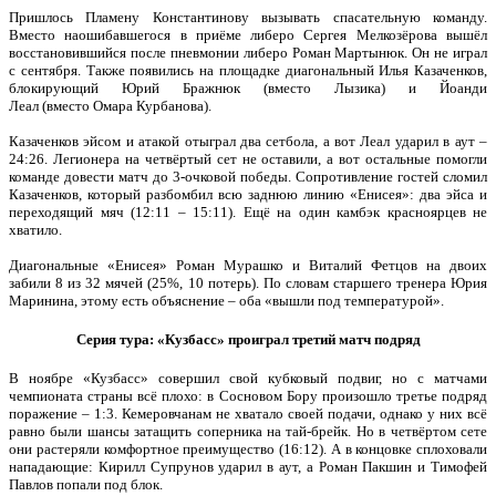
Пришлось Пламену Константинову вызывать спасательную команду.
Вместо наошибавшегося в приёме либеро Сергея Мелкозёрова вышёл
восстановившийся после пневмонии либеро Роман Мартынюк. Он не играл
с сентября. Также появились на площадке диагональный Илья Казаченков,
блокирующий Юрий Бражнюк (вместо Лызика) и Йоанди
Леал (вместо Омара Курбанова).
Казаченков эйсом и атакой отыграл два сетбола, а вот Леал ударил в аут –
24:26. Легионера на четвёртый сет не оставили, а вот остальные помогли
команде довести матч до 3-очковой победы. Сопротивление гостей сломил
Казаченков, который разбомбил всю заднюю линию «Енисея»: два эйса и
переходящий мяч (12:11 – 15:11). Ещё на один камбэк красноярцев не
хватило.
Диагональные «Енисея» Роман Мурашко и Виталий Фетцов на двоих
забили 8 из 32 мячей (25%, 10 потерь). По словам старшего тренера Юрия
Маринина, этому есть объяснение – оба «вышли под температурой».
Серия тура: «Кузбасс» проиграл третий матч подряд
В ноябре «Кузбасс» совершил свой кубковый подвиг, но с матчами
чемпионата страны всё плохо: в Сосновом Бору произошло третье подряд
поражение – 1:3. Кемеровчанам не хватало своей подачи, однако у них всё
равно были шансы затащить соперника на тай-брейк. Но в четвёртом сете
они растеряли комфортное преимущество (16:12). А в концовке сплоховали
нападающие: Кирилл Супрунов ударил в аут, а Роман Пакшин и Тимофей
Павлов попали под блок.