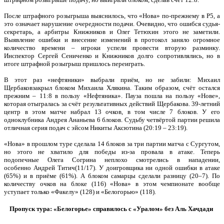
После штрафного розыгрыша выяснилось, что «Нова» по-прежнему в P5, а
это означает нарушение очередности подачи. Очевидно, что ошибся судья-
секретарь, а арбитры Книжников и Олег Тетюхин этого не заметили.
Выявление ошибки и внесение изменений в протокол заняло огромное
количество времени – игроки успели провести вторую разминку.
Инспектор Сергей Сениченко и Книжников долго сопротивлялись, но в
итоге штрафной розыгрыш пришлось переиграть.
В этот раз «нефтяники» выбрали приём, но не забили: Михаил
Щербаковзакрыл блоком Михаила Хлякина. Таким образом, счёт остался
прежним – 11:8 в пользу «Нефтяника». Пауза пошла на пользу «Нове»,
которая отыгралась за счёт результативных действий Щербакова. 39-летний
центр в этом матче набрал 13 очков, в том числе 7 блоков. У его
одноклубника Андрея Ананьева 6 блоков. Судьбу четвёртой партии решила
отличная серия подач с эйсом Никиты Аксютина (20:19 – 23:19).
«Нова» в прошлом туре сделала 14 блоков за три партии матча с Сургутом,
но этого не хватило для победы из-за провала в атаке. Теперь
подопечные Олега Согрина неплохо смотрелись в нападении,
особенно Андрей Титич(11/17). У доигровщика ни одной ошибки в атаке
(65%) и в приёме (61%). А блоком самарцы сделали разницу (20–7). По
количеству очков на блоке (116) «Нова» в этом чемпионате вообще
уступает только «Факелу» (128) и «Белогорью» (118).
Пропуск тура: «Белогорье» справилось с «Уралом» без Аль Хачдади