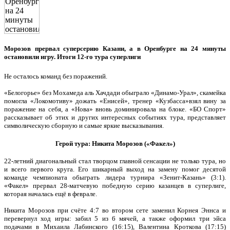
Морозов прервал суперсерию Казани, а в Оренбурге на 24 минуты
остановили игру. Итоги 12-го тура суперлиги
Не осталось команд без поражений.
«Белогорье» без Мохамеда аль Хачдади обыграло «Динамо-Урал», скамейка
помогла «Локомотиву» дожать «Енисей», тренер «Кузбасса»взял вину за
поражение на себя, а «Нова» вновь доминировала на блоке. «БО Спорт»
рассказывает об этих и других интересных событиях тура, представляет
символическую сборную и самые яркие высказывания.
Герой тура: Никита Морозов («Факел»)
22-летний диагональный стал творцом главной сенсации не только тура, но
и всего первого круга. Его шикарный выход на замену помог десятой
команде чемпионата обыграть лидера турнира «Зенит-Казань» (3:1).
«Факел» прервал 28-матчевую победную серию казанцев в суперлиге,
которая началась ещё в феврале.
Никита Морозов при счёте 4:7 во втором сете заменил Корнея Эннса и
перевернул ход игры: забил 5 из 6 мячей, а также оформил три эйса
подачами в Михаила Лабинского (16:15), Валентина Кроткова (17:15)