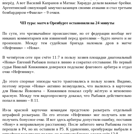
вперёд. А вот Василий Капранов и Матиас Хираудо делали важные брейки.
Аргентинский связующий замучил казанцев своими атаками и стал третьим
бомбардиром «Факела» – 9 очков.
ЧП тура: матч в Оренбурге остановили на 24 минуты
По сути, это чрезвычайное происшествие, но от федерации вообще нет
никаких комментариев или извинений перед зрителями – будто ничего и не
произошло. Между тем судейская бригада наломала дров в матче
«Нефтяник» – «Нова».
В четвёртом сете при счёте 11:7 в пользу хозяев площадки диагональный
«Новы» Евгений Рыбаков попал в линию и сократил отставание. Но первый
судья Николай Книжников доверился подсказке флагового арбитра и отдал
очко «Нефтянику».
До этого спорные эпизоды часто трактовались в пользу хозяев. Видимо,
поэтому игроки «Новы» активно возмущались, что вылилось в карточки
для Николы Йововича – Книжников показал сербу жёлтую и мгновенно
красную. Между тем видеопросмотр доказал, что Рыбаков действительно
попал в линию – 8:11.
Из-за красной карточки командам предстояло разыграть отдельный
штрафной розыгрыш. По его итогам «Нефтяник» мог получить или не
получить бонусное очко. И вот здесь арбитры допустили ошибку, поставив
«Нову» в неправильную расстановку. После забитого мяча Рыбакова гости
перешли в P4, но их оставили в P5. К удивлению, оренбуржцы выбрали в
штрафном розыгрыше подачу, но выиграли блоком, сделав счёт 12:8.