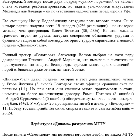
Белгородской команде после двух подряд «сухих» поражений от «Локо»
очень хотелось реабилитироваться, но задача усложнилась отсутствием
Мохамеда аль Хачдади – он почувствовал недомогание перед игрой в Уфе.
Его сменщику Ивану Подребинкину отрядили роль второго плана. Он за
четыре партии получил всего 19 передач (42% реализации) – почти вдвое
меньше, чем доигровщик Павел Тетюхин (36, 53%). Капитан «львов»
грамотно играл по рукам, затерзал соперников обманными ударами и
буквально тащил за собой команду, которая с трудом справлялась с мощной
подачей «Динамо-Урала».
Главный тренер «Белогорья» Александр Волков выбрал на матч пару
доигровщиков Тетюхин – Андрей Марченко, что вылилось в значительное
преимущество по защите. Белгородцы сделали много ярких спасений и
порой отбивались даже от атак на чистой сетке.
«Динамо-Урал» давил подачей, которая в этот день великолепно летела
у Егора Якутина (5 эйсов). Благодаря этому уфимцы сравняли счёт по
партиям (1:1). Но при этом они слишком много проигрывали в атаке,
несмотря на более качественную доводку. Роман Поталюк (8 ошибок)
и Андрей Сурмачевский (5 ошибок) обстреляли ауты, плюс часто попадали
под блок (4+2). У «Урала» 25 проигранных мячей в атаке, у «Белогорья» –
11. Победу гостям принёс Тетюхин: сыграл в защите и сам же забил пайп –
26:24.
Дерби тура: «Динамо» разгромило МГТУ
После вылета «Самотлора» мы потеряли югорское дерби, но выход МГТУ