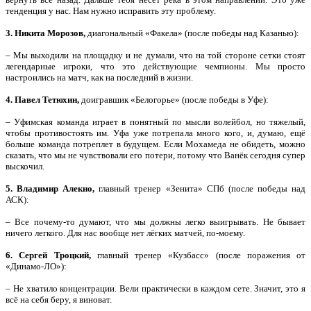
тенденция у нас. Нам нужно исправить эту проблему.
3. Никита Морозов,
диагональный «Факела» (после победы над Казанью):
– Мы выходили на площадку и не думали, что на той стороне сетки стоят
легендарные игроки, что это действующие чемпионы. Мы просто
настроились на матч, как на последний в жизни.
4. Павел Тетюхин,
доигравшик «Белогорье» (после победы в Уфе):
– Уфимская команда играет в понятный по мысли волейбол, но тяжелый,
чтобы противостоять им. Уфа уже потрепала много кого, и, думаю, ещё
больше команда потреплет в будущем. Если Мохамеда не обидеть, можно
сказать, что мы не чувствовали его потери, потому что Ванёк сегодня супер
выскочил.
5. Владимир Алекно,
главный тренер «Зенита» СПб (после победы над
АСК):
– Все почему-то думают, что мы должны легко выигрывать. Не бывает
ничего легкого. Для нас вообще нет лёгких матчей, по-моему.
6. Сергей Троцкий,
главный тренер «Кузбасс» (после поражения от
«Динамо-ЛО»):
– Не хватило концентрации. Вели практически в каждом сете. Значит, это я
всё на себя беру, я виноват.