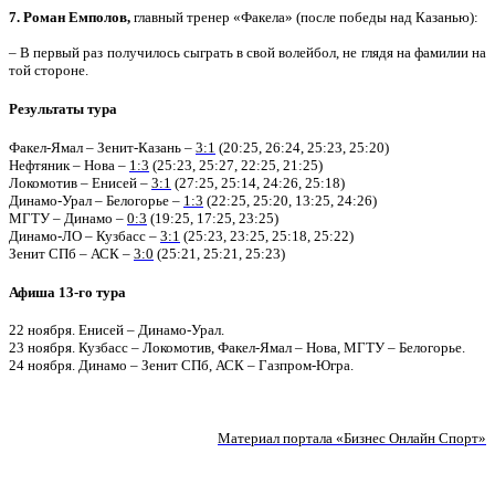
7. Роман Емполов,
главный тренер «Факела» (после победы над Казанью):
– В первый раз получилось сыграть в свой волейбол, не глядя на фамилии на
той стороне.
Результаты тура
Факел-Ямал – Зенит-Казань –
3:1
(20:25, 26:24, 25:23, 25:20)
Нефтяник – Нова –
1:3
(25:23, 25:27, 22:25, 21:25)
Локомотив – Енисей –
3:1
(27:25, 25:14, 24:26, 25:18)
Динамо-Урал – Белогорье –
1:3
(22:25, 25:20, 13:25, 24:26)
МГТУ – Динамо –
0:3
(19:25, 17:25, 23:25)
Динамо-ЛО – Кузбасс –
3:1
(25:23, 23:25, 25:18, 25:22)
Зенит СПб – АСК –
3:0
(25:21, 25:21, 25:23)
Афиша 13-го тура
22 ноября. Енисей – Динамо-Урал.
23 ноября. Кузбасс – Локомотив, Факел-Ямал – Нова, МГТУ – Белогорье.
24 ноября. Динамо – Зенит СПб, АСК – Газпром-Югра.
Материал портала «Бизнес Онлайн Спорт»