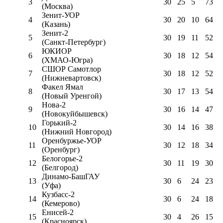
3
30
25
5
73
(Москва)
Зенит-УОР
4
30
20
10
64
(Казань)
Зенит-2
5
30
19
11
52
(Санкт-Петербург)
ЮКИОР
6
30
18
12
54
(ХМАО-Югра)
СШОР Самотлор
7
30
18
12
52
(Нижневартовск)
Факел Ямал
8
30
17
13
54
(Новый Уренгой)
Нова-2
9
30
16
14
47
(Новокуйбышевск)
Горький-2
10
30
14
16
38
(Нижний Новгород)
Оренбуржье-УОР
11
30
12
18
34
(Оренбург)
Белогорье-2
12
30
11
19
30
(Белгород)
Динамо-БашГАУ
13
30
6
24
23
(Уфа)
Кузбасс-2
14
30
6
24
18
(Кемерово)
Енисей-2
15
30
4
26
15
(Красноярск)