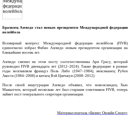
Бразилец Азеведо стал новым президентом Международной федерации
волейбола
Всемирный конгресс Международной федерации волейбола (FIVB)
единогласно избрал Фабио Азеведо новым президентом организации на
ближайшие восемь лет.
Азеведо сменил на этом посту соотечественника Ари Грасу, который
руководил FIVB двенадцать лет (2012–2024). Также федерацию в разные
годы возглавляли француз Поль Либо (1947–1984), мексиканец Рубен
Акоста (1984–2008) и китаец Вэй Цзичжун (2008–2012).
После своей инаугурации Азеведо объявил, что новозеландец Хью
Маккатчен, который несколько лет был старшим советником FIVB, теперь
займет пост генерального секретаря организации.
Материал портала «Бизнес Онлайн Спорт»