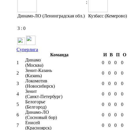
:
Динамо-ЛО (Ленинградская обл.)
Кузбасс (Кемерово)
3
:
0
Суперлига
Команда
И
В
П
О
Динамо
1
0
0
0
0
(Москва)
Зенит-Казань
2
0
0
0
0
(Казань)
Локомотив
3
0
0
0
0
(Новосибирск)
Зенит
4
0
0
0
0
(Санкт-Петербург)
Белогорье
5
0
0
0
0
(Белгород)
Динамо-ЛО
6
0
0
0
0
(Сосновый бор)
Енисей
7
0
0
0
0
(Красноярск)