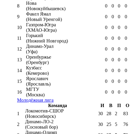
Нова
8
0
0
0
0
(Новокуйбышевск)
Факел Ямал
9
0
0
0
0
(Новый Уренгой)
Газпром-Югра
10
0
0
0
0
(ХМАО-Югра)
Горький
11
0
0
0
0
(Нижний Новгород)
Динамо-Урал
12
0
0
0
0
(Уфа)
Оренбуржье
13
0
0
0
0
(Оренбург)
Кузбасс
14
0
0
0
0
(Кемерово)
Ярославич
15
0
0
0
0
(Ярославль)
МГТУ
16
0
0
0
0
(Москва)
Молодёжная лига
Команда
И
В
П
О
Локомотив-CШОР
1
30
28
2
83
(Новосибирск)
Динамо-ЛО-2
2
30
25
5
76
(Сосновый бор)
Динамо-Олимп