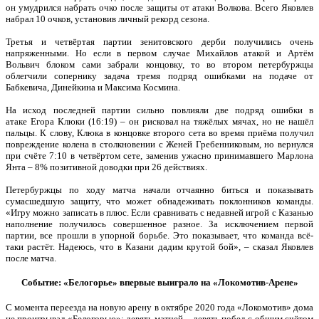
он умудрился набрать очко после защиты от атаки Волкова. Всего Яковлев
набрал 10 очков, установив личный рекорд сезона.
Третья и четвёртая партии зенитовского дерби получились очень
напряженными. Но если в первом случае Михайлов атакой и Артём
Вольвич блоком сами забрали концовку, то во втором петербуржцы
облегчили сопернику задача тремя подряд ошибками на подаче от
Бабкевича, Динейкина и Максима Космина.
На исход последней партии сильно повлияли две подряд ошибки в
атаке Егора Клюки (16:19) – он рисковал на тяжёлых мячах, но не нашёл
пальцы. К слову, Клюка в концовке второго сета во время приёма получил
повреждение колена в столкновении с Женей Гребенниковым, но вернулся
при счёте 7:10 в четвёртом сете, заменив ужасно принимавшего Марлона
Янта – 8% позитивной доводки при 26 действиях.
Петербуржцы по ходу матча начали отчаянно биться и показывать
сумасшедшую защиту, что может обнадеживать поклонников команды.
«Игру можно записать в плюс. Если сравнивать с недавней игрой с Казанью
наполнение получилось совершенное разное. За исключением первой
партии, все прошли в упорной борьбе. Это показывает, что команда всё-
таки растёт. Надеюсь, что в Казани дадим крутой бой», – сказал Яковлев
после матча.
Событие: «Белогорье» впервые выиграло на «Локомотив-Арене»
С момента переезда на новую арену в октябре 2020 года «Локомотив» дома
не проигрывал «Белогорью»: девять матчей – девять побед с общим счётом