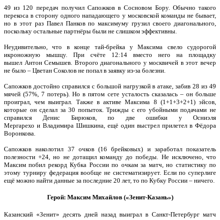
49 из 120 передач получил Сапожков в Сосновом Бору. Обычно такого
перекоса в сторону одного нападающего у московской команды не бывает,
но в этот раз Павел Панков по максимуму грузил своего диагонального,
поскольку остальные партнёры были не слишком эффективны.
Неудивительно, что в конце тай-брейка у Максима свело судорогой
икроножную мышцу. При счёте 12:14 вместо него на площадку
вышел Антон Семышев. Второго диагонального у москвичей в этот вечер
не было – Цветан Соколов не попал в заявку из-за болезни.
Сапожков достойно справился с большой нагрузкой в атаке, забив 28 из 49
мячей (57%, 7 потерь). Но в пятом сете усталость сказалась – он больше
проиграл, чем выиграл. Также в активе Максима 8 (1+1+3+2+1) эйсов,
которые он сделал за 30 попыток. Трижды с его убойными подачами не
справился Денис Бирюков, по две ошибки у Осниэля
Мергарехо и Владимира Шишкина, ещё один выстрел прилетел в Фёдора
Воронкова.
Сапожков наколотил 37 очков (16 брейковых) и заработал показатель
полезности +24, но не дотащил команду до победы. Не исключено, что
Максим побил рекорд Кубка России по очкам за матч, но статистику по
этому турниру федерация вообще не систематизирует. Если по суперлиге
ещё можно найти данные за последние 20 лет, то по Кубку России – ничего.
Герой: Максим Михайлов («Зенит-Казань»)
Казанский «Зенит» десять дней назад выиграл в Санкт-Петербург матч