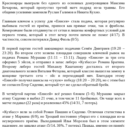
Красноярцы выиграли без одного из основных доигровщиков Максима
Бочарова, который пропустил третий матч подряд из-за травмы. Его
общими усилиями заменили Руслан Галимов и Никита Кухно.
Главным ключом к успеху для «Енисея» стала подача, которая регулярно
выбивала гостей из приёма, принося как прямые очки, так и фриболы.
Кемеровчане были отодвинуты от сетки и лишены комфортных условий для
первого темпа, который в этот вечер почти ничем не помог (4/17). В
частности, совсем потерялся Давид Фиэль (0/5).
В первой партии гостей закошмарил подачами Семён Дмитриев (19:20 –
23:20). Во втором сете хозяева площадки совершили ключевой рывок на
подачах Романа Мурашко (11:11 – 15:11). Лидер «Енисея» за три сета
оформил 5 эйсов, и отправил в запас либеро «Кузбасса» Романа Брагина.
Второму либеро гостей Михаилу Каштанову досталось от второго
диагонального хозяев Виталия Фетцова, который классно вышел на замену в
концовке третьего сета – эйс и переходящий мяч. Благодаря этому
«Енисей» получил шансы на «сухую» победу (18:20 – 20:20), но с этим был
не согласен Егор Сиденко, который тут же сделал обратный брейк.
В четвёртой партии «Енисей» всё решил блоком (5–0). Мурашко закрыл
атаку Сиденко и выбил 21 очко, в том числе 11 брейковых. Он чаще всех в
матче подавал (22 раза) и реализовал 45% (14/31, 7 потерь).
«Кузбасс» вели за собой Роман Пакшин и Сиденко. Отличная статистика в
атаке у Маркина (6/9), но Троцкий постоянно убирал его с площадки из-за
неуверенного приёма. Выходивший Илья Морозов был в этом элементе
надежнее, но завалил атаку (5/14, 36%, 7 потерь). Правда, именно он принёс