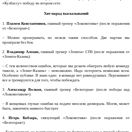
«Кузбассу» победу во втором сете.
Хит-парад высказываний
1.
Пламен Константинов,
главный тренер «Локомотива» (после поражения
от «Белогорья»):
– Можно проигрывать, но нельзя таким способом. Две партии мы
проиграли без боя.
2.
Владимир Алекно,
главный тренер «Зенита» СПб (после поражения от
«Зенита-Казань):
– С тем количеством ошибок, которые мы делаем обыграть любую команду
тяжело, а «Зенит-Казань» – невозможно. Надо потерпеть немножко всем.
Особенно публике. Я знаю одно: в команде нет равнодушных. Переживают
все и тренируются для того, чтобы побеждать.
3.
Александр Волков,
главный тренер «Белогорья» (после победы над
«Локомотивом»):
– В концовках глупые ошибки на подаче вносили дизмораль. Могли, может
быть, закончить намного быстрее.
4.
Игорь Кобзарь,
связующий «Локомотива» (после поражения от
«Белогорья»):
– Если смотреть на выигранные очки, то белгородцы нас с лихвой обошли.