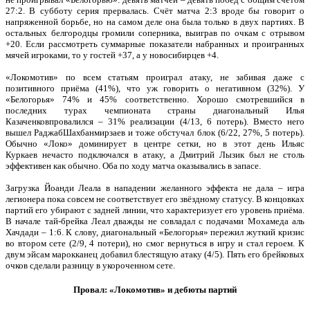
27:2. В субботу серия прервалась. Счёт матча 2:3 вроде бы говорит о
напряженной борьбе, но на самом деле она была только в двух партиях. В
остальных белгородцы громили соперника, выиграв по очкам с отрывом
+20. Если рассмотреть суммарные показатели набранных и проигранных
мячей игроками, то у гостей +37, а у новосибирцев +4.
«Локомотив» по всем статьям проиграл атаку, не забивая даже с
позитивного приёма (41%), что уж говорить о негативном (32%). У
«Белогорья» 74% и 45% соответственно. Хорошо смотревшийся в
последних турах чемпионата страны диагональный Илья
Казаченковпровалился – 31% реализации (4/13, 6 потерь). Вместо него
вышел РаджабШахбанмирзаев и тоже обстучал блок (6/22, 27%, 5 потерь).
Обычно «Локо» доминирует в центре сетки, но в этот день Ильяс
Куркаев нечасто подключался в атаку, а Дмитрий Лызик был не столь
эффективен как обычно. Оба по ходу матча оказывались в запасе.
Загрузка Йоанди Леала в нападении желанного эффекта не дала – игра
легионера пока совсем не соответствует его звёздному статусу. В концовках
партий его убирают с задней линии, что характеризует его уровень приёма.
В начале тай-брейка Леал дважды не совладал с подачами Мохамеда аль
Хачдади – 1:6. К слову, диагональный «Белогорья» пережил жуткий кризис
во втором сете (2/9, 4 потери), но смог вернуться в игру и стал героем. К
двум эйсам марокканец добавил блестящую атаку (4/5). Пять его брейковых
очков сделали разницу в укороченном сете.
Провал: «Локомотив» и дебюты партий