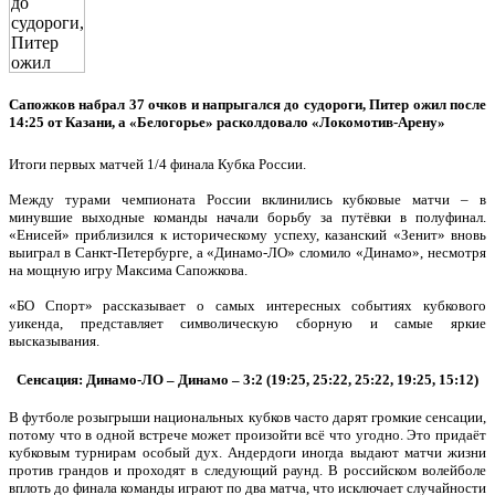
Сапожков набрал 37 очков и напрыгался до судороги, Питер ожил после
14:25 от Казани, а «Белогорье» расколдовало «Локомотив-Арену»
Итоги первых матчей 1/4 финала Кубка России.
Между турами чемпионата России вклинились кубковые матчи – в
минувшие выходные команды начали борьбу за путёвки в полуфинал.
«Енисей» приблизился к историческому успеху, казанский «Зенит» вновь
выиграл в Санкт-Петербурге, а «Динамо-ЛО» сломило «Динамо», несмотря
на мощную игру Максима Сапожкова.
«БО Спорт» рассказывает о самых интересных событиях кубкового
уикенда, представляет символическую сборную и самые яркие
высказывания.
Сенсация: Динамо-ЛО – Динамо – 3:2 (19:25, 25:22, 25:22, 19:25, 15:12)
В футболе розыгрыши национальных кубков часто дарят громкие сенсации,
потому что в одной встрече может произойти всё что угодно. Это придаёт
кубковым турнирам особый дух. Андердоги иногда выдают матчи жизни
против грандов и проходят в следующий раунд. В российском волейболе
вплоть до финала команды играют по два матча, что исключает случайности