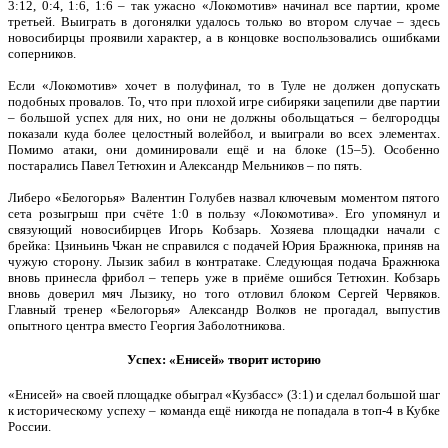
3:12, 0:4, 1:6, 1:6 – так ужасно «Локомотив» начинал все партии, кроме
третьей. Выиграть в догонялки удалось только во втором случае – здесь
новосибирцы проявили характер, а в концовке воспользовались ошибками
соперников.
Если «Локомотив» хочет в полуфинал, то в Туле не должен допускать
подобных провалов. То, что при плохой игре сибиряки зацепили две партии
– большой успех для них, но они не должны обольщаться – белгородцы
показали куда более целостный волейбол, и выиграли во всех элементах.
Помимо атаки, они доминировали ещё и на блоке (15–5). Особенно
постарались Павел Тетюхин и Александр Мельников – по пять.
Либеро «Белогорья» Валентин Голубев назвал ключевым моментом пятого
сета розыгрыш при счёте 1:0 в пользу «Локомотива». Его упомянул и
связующий новосибирцев Игорь Кобзарь. Хозяева площадки начали с
брейка: Цзиньинь Чжан не справился с подачей Юрия Бражнюка, приняв на
чужую сторону. Лызик забил в контратаке. Следующая подача Бражнюка
вновь принесла фрибол – теперь уже в приёме ошибся Тетюхин. Кобзарь
вновь доверил мяч Лызику, но того отловил блоком Сергей Червяков.
Главный тренер «Белогорья» Александр Волков не прогадал, выпустив
опытного центра вместо Георгия Заболотникова.
Успех: «Енисей» творит историю
«Енисей» на своей площадке обыграл «Кузбасс» (3:1) и сделал большой шаг
к историческому успеху – команда ещё никогда не попадала в топ-4 в Кубке
России.