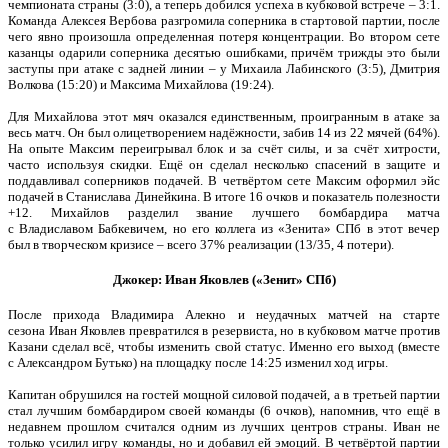
чемпионата страны (3:0), а теперь добился успеха в кубковой встрече – 3:1.
Команда Алексея Вербова разгромила соперника в стартовой партии, после
чего явно произошла определенная потеря концентрации. Во втором сете
казанцы одарили соперника десятью ошибками, причём трижды это были
заступы при атаке с задней линии – у Михаила Лабинского (3:5), Дмитрия
Волкова (15:20) и Максима Михайлова (19:24).
Для Михайлова этот мяч оказался единственным, проигранным в атаке за
весь матч. Он был олицетворением надёжности, забив 14 из 22 мячей (64%).
На опыте Максим переигрывал блок и за счёт силы, и за счёт хитрости,
часто используя скидки. Ещё он сделал несколько спасений в защите и
поддавливал соперников подачей. В четвёртом сете Максим оформил эйс
подачей в Станислава Динейкина. В итоге 16 очков и показатель полезности
+12. Михайлов разделил звание лучшего бомбардира матча
с Владиславом Бабкевичем, но его коллега из «Зенита» СПб в этот вечер
был в творческом кризисе – всего 37% реализации (13/35, 4 потери).
Джокер: Иван Яковлев («Зенит» СПб)
После прихода Владимира Алекно и неудачных матчей на старте
сезона Иван Яковлев превратился в резервиста, но в кубковом матче против
Казани сделал всё, чтобы изменить свой статус. Именно его выход (вместе
с Александром Бутько) на площадку после 14:25 изменил ход игры.
Капитан обрушился на гостей мощной силовой подачей, а в третьей партии
стал лучшим бомбардиром своей команды (6 очков), напомнив, что ещё в
недавнем прошлом считался одним из лучших центров страны. Иван не
только усилил игру команды, но и добавил ей эмоций. В четвёртой партии