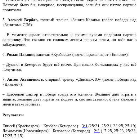
Поэтому было бы, наверное, несправедливо, если бы они пятую партию
проиграли.
5.
Алексей Вербов,
главный тренер «Зенита-Казань» (после победы над
«Зенитом» СПб):
– В моменте играли отвратительно и своими руками подарили партию
сопернику. Это связано со слишком легким первым сетом, он ввёл нас в
заблуждение.
6.
Роман Пакшин,
капитан «Кузбасса» (после поражения от «Енисея»):
– Думаю, в Кемерове будет всё иначе. При наших болельщиках у нас всё
получится.
7.
Антон Асташенков,
старший тренер «Динамо-ЛО» (после победы над
«Динамо»):
– Ключевой фактор в победе всегда это желание. Желание даёт играть в
защите, желание даёт играть на подаче и, соответственно, очень сложные
мячи в атаке забивать.
Результаты
Енисей (Красноярск) – Кузбасс (Кемерово) –
3:1
(25:21, 25:21, 23:25, 25:19)
Локомотив (Новосибирск) – Белогорье (Белгород) –
2:3
(17:25, 25:23, 25:23,
17:25, 7:15)