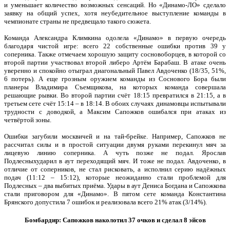
и уменьшает количество возможных сенсаций. Но «Динамо-ЛО» сделало
заявку на общий успех, хотя неубедительное выступление команды в
чемпионате страны не предвещало такого сюжета.
Команда Александра Климкина одолела «Динамо» в первую очередь
благодаря чистой игре: всего 22 собственные ошибки против 39 у
соперника. Также отмечаем хорошую защиту сосновоборцев, в которой со
второй партии участвовал второй либеро Артём Барабаш. В атаке очень
уверенно и спокойно отыграл диагональный Павел Авдоченко (18/35, 51%,
6 потерь). А еще грозным оружием команды из Соснового Бора были
планеры Владимира Съемщикова, на которых команда совершала
решающие рывки. Во второй партии счёт 18:15 превратился в 21:15, а в
третьем сете счёт 15:14 – в 18:14. В обоих случаях динамовцы испытывали
трудности с доводкой, а Максим Сапожков ошибался при атаках из
четвёртой зоны.
Ошибки загубили москвичей и на тай-брейке. Например, Сапожков не
рассчитал силы и в простой ситуации двумя руками перекинул мяч за
лицевую линию соперника. А чуть позже не подал. Ярослав
Подлесныхударил в аут переходящий мяч. И тоже не подал. Авдоченко, в
отличие от соперников, не стал рисковать, а исполнил серию надёжных
подач (11:12 – 15:12), которые неожиданно стали проблемой для
Подлесных – два выбитых приёма. Удары в аут Дениса Богдана и Сапожкова
стали приговором для «Динамо». В пятом сете команда Константина
Брянского допустила 7 ошибок и реализовала всего 21% атак (3/14%).
Бомбардир: Сапожков наколотил 37 очков и сделал 8 эйсов