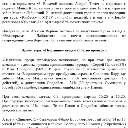
сет, в котором вела +3. В самой концовке Андрей Титич не справился с
подачей Майки Кристенсона и гости просто отдали мяч. Его в контратаке
забил Михаил Лабинский. 21-летний доигровщик ударно провёл последние
три тура. «Кузбасс» и МГТУ он прибил подачей, а в матче с «Новой»
реализовал 69% атак (11/16) и выдал 82% позитивного приёма.
Интересно, кого Алексей Вербов выставит на полуфинал Кубка легенд с
«Белогорьем» – Лабинского или почти восстановившегося от
повреждения Сэма Деру с его богатым опытом больших матчей.
Приём тура: «Нефтяник» выдал 73%, но проиграл
«Нефтяник» среди аутсайдеров чемпионата, но при этом два игрока
команды – в десятке лучших принимающих турнира – Сергей Панов (63%)
и Илья Сподобец (56%). И дело точно не в лояльности домашнего
статистика. В прошедшем туре оренбуржцы играли в Сосновом Бору, где
либеро Максим Максименко показал 75% позитивной доводки (16
действий), а доигровщик Сподобец – 74% (39 действий). Суммарно у
гостей 73% в приёме, а единственная ошибка на счету Панова.
При этом команда влетела 0:3, проигрывая партии 15:25 и 16:25.
Оренбуржцы безобразно распоряжались своим качественным приёмом и
реализали всего 42% атаки. Те же Панов и Сподобец забивали только
каждый третий мяч.
А вот у «Динамо-ЛО» был хорош Фёдор Воронков, который забил 14 из 17
мячей (82%) и не ошибался в приёме. Всего у него 19 очков (12 брейковых)