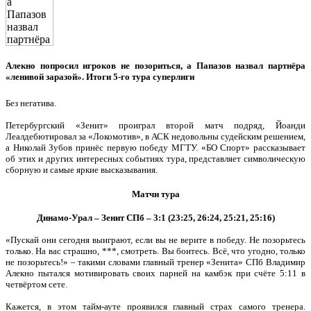
Алекно попросил игроков не позориться, а Папазов назвал партнёра
«ленивой заразой». Итоги 5-го тура суперлиги
Без негатива.
Петербургский «Зенит» проиграл второй матч подряд, Йоанди
Леалдебютировал за «Локомотив», в АСК недовольны судейским решением,
а Николай Зубов принёс первую победу МГТУ. «БО Спорт» рассказывает
об этих и других интересных событиях тура, представляет символическую
сборную и самые яркие высказывания.
Матчи тура
Динамо-Урал – Зенит СПб – 3:1 (23:25, 26:24, 25:21, 25:16)
«Пускай они сегодня выиграют, если вы не верите в победу. Не позорьтесь
только. На вас страшно, ***, смотреть. Вы боитесь. Всё, что угодно, только
не позорьтесь!» – такими словами главный тренер «Зенита» СПб Владимир
Алекно пытался мотивировать своих парней на камбэк при счёте 5:11 в
четвёртом сете.
Кажется, в этом тайм-ауте проявился главный страх самого тренера.