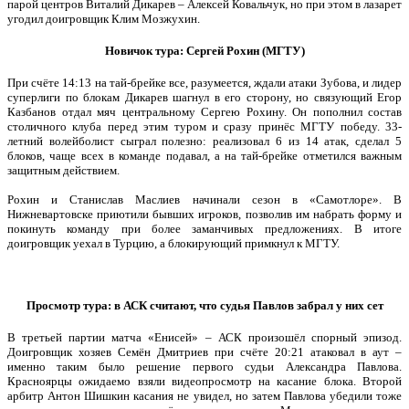
парой центров Виталий Дикарев – Алексей Ковальчук, но при этом в лазарет
угодил доигровщик Клим Мозжухин.
Новичок тура: Сергей Рохин (МГТУ)
При счёте 14:13 на тай-брейке все, разумеется, ждали атаки Зубова, и лидер
суперлиги по блокам Дикарев шагнул в его сторону, но связующий Егор
Казбанов отдал мяч центральному Сергею Рохину. Он пополнил состав
столичного клуба перед этим туром и сразу принёс МГТУ победу. 33-
летний волейболист сыграл полезно: реализовал 6 из 14 атак, сделал 5
блоков, чаще всех в команде подавал, а на тай-брейке отметился важным
защитным действием.
Рохин и Станислав Маслиев начинали сезон в «Самотлоре». В
Нижневартовске приютили бывших игроков, позволив им набрать форму и
покинуть команду при более заманчивых предложениях. В итоге
доигровщик уехал в Турцию, а блокирующий примкнул к МГТУ.
Просмотр тура: в АСК считают, что судья Павлов забрал у них сет
В третьей партии матча «Енисей» – АСК произошёл спорный эпизод.
Доигровщик хозяев Семён Дмитриев при счёте 20:21 атаковал в аут –
именно таким было решение первого судьи Александра Павлова.
Красноярцы ожидаемо взяли видеопросмотр на касание блока. Второй
арбитр Антон Шишкин касания не увидел, но затем Павлова убедили тоже