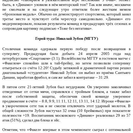
быть, в «Динамо» уловили в нём менторский тон? Так или иначе, москвичи
не смолчали и на следующее утро ответили более жестким мемом
«бронзовая медаль». Обычно он демонстрирует спортсмена, который занял
третье место и чувствует себя чересчур самодовольно. «Динамо» его
модернизировало, показав результаты команд в предыдущих трёх сезонах и
сопроводив картинку подписью «Тоже без негатива».
Герой тура: Николай Зубов (МГТУ)
Столичная команда одержала первую победу после возвращения в
суперлигу. Предыдущая была добыта 24 апреля 2005 года над
петербургским «Спартаком» (3:1). Волейболисты МГТУ в гостевом матче с
«Факелом» спокойно шли к тай-брейку, но затем позволили сопернику
отыграться со счёта 12:20! Судьбу затяжной и драматичной партии решил
диагональный «студентов» Николай Зубов: он выбил из приёма Сантьяго
Данани, заработав фрибол, и сам же забил в контратаке – 31:29.
В пятом сете 21-летний Зубов был неудержим. Он уверенно заколачивал
отведенные от сетки мячи, справлялся с тройным блоком, а также забил
после собственной защиты, обеспечив своей команде уверенное
продвижение в счёте – 8:8, 9:9, 11:11, 12:11, 13:11, 14:12. Игроки «Факела»
в укороченном сете так и не смогли отключить этот ударный молоток. В
общей сложности Зубов настучал 32 очка (10 брейковых) при показателе
полезности +19. Воспитанник московского «Динамо» реализовал 29 из 57
атак (51%), сделал два блока и эйс.
Отметим, что «Факел» впервые в этом чемпионате сыграл с оптимальной