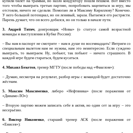
купили билет на трамвай, но назло кондуктору пошли пешком. Вот вместо
того чтобы выиграть третью партию, попробовать зацепиться за игру, мы
отстояли, ничего не сделали. Помогаю ли я Максиму Кириллову? Конечно.
У него большой потенциал, но он ленивый, зараза. Пытаемся его растрясти.
Парень думает, что он всего добился, но он только в начале пути.
3. Андрей Титич
, доигровщик «Новы» (о статусе самой возрастной
команды и выступлении в Кубке России):
– Вы нам в паспорт не смотрите – нам в душе по восемнадцать! Интриги со
специальным вылетом нам не нужны, нам это неинтересно. Если суждено
выиграть, то выиграем. Ну, побьют, так побьют – ничего страшного. В
каждой игре будем стараться, будем кусаться.
4. Михаил Бекетов
, тренер МГТУ (после победы над «Факелом»):
– Думаю, несмотря на результат, разбор игры с командой будет достаточно
жёстким.
5. Максим Максименко
, либеро «Нефтяника» (после поражения от
«Динамо-ЛО»):
– Вторую партию можем записать себе в актив, но один сет за игру – это
несерьёзно.
6. Виктор Никоненко
, старший тренер АСК (после поражения от
«Енисея»):