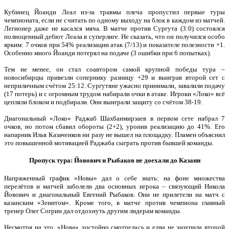
Кубинец Йоанди Леал из-за травмы плеча пропустил первые туры
чемпионата, если не считать по одному выходу на блок в каждом из матчей.
Легионер даже не касался мяча. В матче против Сургута (3:0) состоялся
полноценный дебют Леала в суперлиге. Не сказать, что он получился особо
ярким: 7 очков при 54% реализации атак (7/13) и показателе полезности +1.
Особенно много Йоанди потерял на подаче (3 ошибки при 6 попытках).
Тем не менее, он стал соавтором самой крупной победы тура –
новосибирцы привезли сопернику разницу +29 и выиграв второй сет с
неприличным счётом 25:12. Сургутяне ужасно принимали, завалили подачу
(17 потерь) и с огромным трудом набирали очки в атаке. Игроки «Локо» всё
цепляли блоком и подбирали. Они выиграли защиту со счётом 38-19.
Диагональный «Локо» Раджаб Шахбанмирзаев в первом сете набрал 7
очков, но потом сбавил обороты (2+2), уронив реализацию до 41%. Его
напарник Илья Казаченков ни разу не вышел на площадку. Пламен объяснил
это повышенной мотивацией Раджаба сыграть против бывшей команды.
Пропуск тура: Йовович и Рыбаков не доехали до Казани
Напряженный график «Новы» дал о себе знать: на фоне множества
перелётов и матчей заболели два основных игрока – связующий Никола
Йовович и диагональный Евгений Рыбаков. Они не прилетели на матч с
казанским «Зенитом». Кроме того, в матче против чемпиона главный
тренер Олег Согрин дал отдохнуть другим лидерам команды.
Несмотря на это, «Нова» достойно смотрелась и едва не зацепила второй