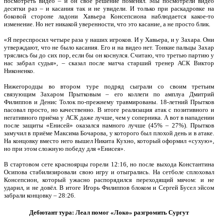
посмотреть видео – и он своё решение поменял. Мы посмотрели видео
десятки раз – и касания так и не увидели. И только при раскадровке на
боковой стороне ладони Хавьера Консепсиона наблюдается какое-то
изменение. Но нет никакой уверенности, что это касание, а не просто блик.
«Я переспросил четыре раза у наших игроков. И у Хавьера, и у Захара. Они
утверждают, что не было касания. Его и на видео нет. Тонкие пальцы Захар
тряслись бы до сих пор, если бы он коснулся. Считаю, что третью партию у
нас забрал судья», – сказал после матча старший тренер АСК Виктор
Никоненко.
Нижегородцы во втором туре подряд сыграли со своим третьим
связующим Захаром Прытковым – его коллеги по амплуа Дмитрий
Филиппов и Денис Толок по-прежнему травмированы. 18-летний Прытков
пасовал просто, но качественно. В итоге реализация атак с позитивного и
негативного приёма у АСК даже лучше, чем у соперника. А вот в нападении
после защиты «Енисей» оказался намного лучше (45% – 27%). Прытков
замучил в приёме Максима Бочарова, у которого был плохой день и в атаке.
На концовку вместо него вышел Никита Кухно, который оформил «сухую»,
но при этом сложную победу для «Енисея».
В стартовом сете красноярцы горели 12:16, но после выхода Константина
Осипова стабилизировали свою игру и отыгрались. На сетболе сплоховал
Консепсион, который ужасно распорядился переходящий мячом: и не
ударил, и не довёл. В итоге Игорь Филиппов блоком и Сергей Бусел эйсом
забрали концовку – 28:26.
Дебютант тура: Леал помог «Локо» разгромить Сургут