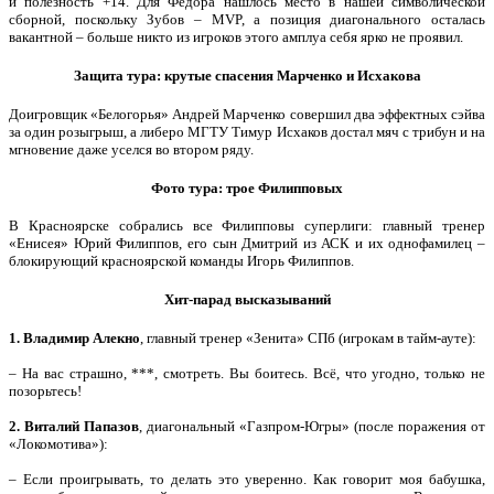
и полезность +14. Для Фёдора нашлось место в нашей символической
сборной, поскольку Зубов – MVP, а позиция диагонального осталась
вакантной – больше никто из игроков этого амплуа себя ярко не проявил.
Защита тура: крутые спасения Марченко и Исхакова
Доигровщик «Белогорья» Андрей Марченко совершил два эффектных сэйва
за один розыгрыш, а либеро МГТУ Тимур Исхаков достал мяч с трибун и на
мгновение даже уселся во втором ряду.
Фото тура: трое Филипповых
В Красноярске собрались все Филипповы суперлиги: главный тренер
«Енисея» Юрий Филиппов, его сын Дмитрий из АСК и их однофамилец –
блокирующий красноярской команды Игорь Филиппов.
Хит-парад высказываний
1
. Владимир Алекно
, главный тренер «Зенита» СПб (игрокам в тайм-ауте):
– На вас страшно, ***, смотреть. Вы боитесь. Всё, что угодно, только не
позорьтесь!
2. Виталий Папазов
, диагональный «Газпром-Югры» (после поражения от
«Локомотива»):
– Если проигрывать, то делать это уверенно. Как говорит моя бабушка,