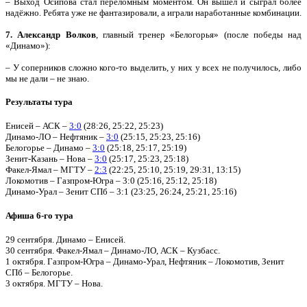
– Выход Осипова стал переломным моментом. Он вышел и сыграл более
надёжно. Ребята уже не фантазировали, а играли наработанные комбинации.
7. Александр Волков
, главный тренер «Белогорья» (после победы над
«Динамо»):
– У соперников сложно кого-то выделить, у них у всех не получилось, либо
мы не дали – не знаю.
Результаты тура
Енисей – АСК –
3:0
(28:26, 25:22, 25:23)
Динамо-ЛО – Нефтяник –
3:0
(25:15, 25:23, 25:16)
Белогорье – Динамо –
3:0
(25:18, 25:17, 25:19)
Зенит-Казань – Нова –
3:0
(25:17, 25:23, 25:18)
Факел-Ямал – МГТУ –
2:3
(22:25, 25:10, 25:19, 29:31, 13:15)
Локомотив – Газпром-Югра – 3:0 (25:16, 25:12, 25:18)
Динамо-Урал – Зенит СПб – 3:1 (23:25, 26:24, 25:21, 25:16)
Афиша 6-го тура
29 сентября. Динамо – Енисей.
30 сентября. Факел-Ямал – Динамо-ЛО, АСК – Кузбасс.
1 октября. Газпром-Югра – Динамо-Урал, Нефтяник – Локомотив, Зенит
СПб – Белогорье.
3 октября. МГТУ – Нова.