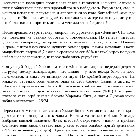
Несмотря на последний провальный сезон в казанском «Зените», Алекно в
глазах общественности легендарный тренер-победитель. Разумеется, ему не
хочется испортить репутацию и опозориться во главе богатейшей команды
суперлиги. Но пока ему не удаётся поставить команде слаженную игру и –
что более важно – привить игрокам менталитет победителей.
После прошлого тура тренер говорил, что уровень игры «Зенита» СПб пока
не позволяет на равных бороться с топ-командами. Но теперь питерцы
уступили сопернику, который только мечтает о статусе топа. Причём
«Урал» выиграл без своего лучшего бомбардира Романа Поталюка. После
мощнейшего старта (6,7 очков в среднем за сет, 68% в атаке) игрок получил
небольшое повреждение, которое побоялись усугубить.
Связующий Андрей Ушков в матче с «Зенитом» здорово перераспределил
нагрузку между нападающими. Что важно – у него всегда было на кого
положиться, и никто не выпадал из игры. По крайней мере, надолго. На
каких-то отрезках роль лидера брал на себя Сергей Савин, в других –
Андрей Сурмачевский. Петар Крсманович вообще на протяжении всего
матча хозяйничал в центре сетки, смахивая любые мячи (9/10). В концовке
второго сета серб закрыл блоком Марлона Янта, а затем Сурмачевский
забил в контратаке – 26:24.
Перед началом сезона наставник «Урала» Борис Колчин говорил, что подача
должна стать козырем его команды. В этом матче так и было. Уфимцы
выбрали главной мишенью Янта, который откровенно «плыл» в приёме.
Согласно зенитовской статистике, у него восемь ошибок при 29 действиях
(21% позитивной доводки). Здесь учтены не только прямые эйсы, но и
приёмы на сторону соперника. По три ошибки насчитали Жене