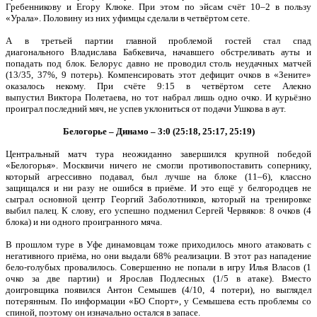
Гребенникову и Егору Клюке. При этом по эйсам счёт 10–2 в пользу
«Урала». Половину из них уфимцы сделали в четвёртом сете.
А в третьей партии главной проблемой гостей стал спад
диагонального Владислава Бабкевича, начавшего обстреливать ауты и
попадать под блок. Белорус давно не проводил столь неудачных матчей
(13/35, 37%, 9 потерь). Компенсировать этот дефицит очков в «Зените»
оказалось некому. При счёте 9:15 в четвёртом сете Алекно
выпустил Виктора Полетаева, но тот набрал лишь одно очко. И курьёзно
проиграл последний мяч, не успев уклониться от подачи Ушкова в аут.
Белогорье – Динамо – 3:0 (25:18, 25:17, 25:19)
Центральный матч тура неожиданно завершился крупной победой
«Белогорья». Москвичи ничего не смогли противопоставить сопернику,
который агрессивно подавал, был лучше на блоке (11–6), классно
защищался и ни разу не ошибся в приёме. И это ещё у белгородцев не
сыграл основной центр Георгий Заболотников, который на тренировке
выбил палец. К слову, его успешно подменил Сергей Червяков: 8 очков (4
блока) и ни одного проигранного мяча.
В прошлом туре в Уфе динамовцам тоже приходилось много атаковать с
негативного приёма, но они выдали 68% реализации. В этот раз нападение
бело-голубых провалилось. Совершенно не попали в игру Илья Власов (1
очко за две партии) и Ярослав Подлесных (1/5 в атаке). Вместо
доигровщика появился Антон Семышев (4/10, 4 потери), но выглядел
потерянным. По информации «БО Спорт», у Семышева есть проблемы со
спиной, поэтому он изначально остался в запасе.