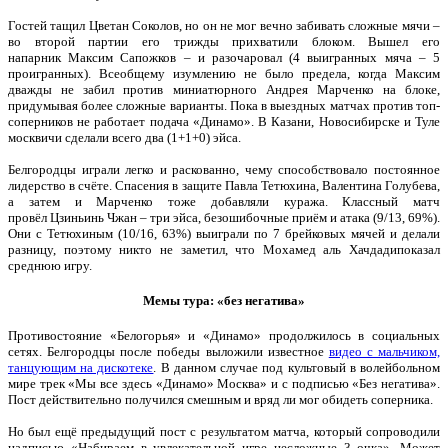
Гостей тащил Цветан Соколов, но он не мог вечно забивать сложные мячи –
во второй партии его трижды прихватили блоком. Вышел его
напарник Максим Сапожков – и разочаровал (4 выигранных мяча – 5
проигранных). Всеобщему изумлению не было предела, когда Максим
дважды не забил против миниатюрного Андрея Марченко на блоке,
придумывая более сложные варианты. Пока в выездных матчах против топ-
соперников не работает подача «Динамо». В Казани, Новосибирске и Туле
москвичи сделали всего два (1+1+0) эйса.
Белгородцы играли легко и раскованно, чему способствовало постоянное
лидерство в счёте. Спасения в защите Павла Тетюхина, Валентина Голубева,
а затем и Марченко тоже добавляли куража. Классный матч
провёл Цзиньинь Чжан – три эйса, безошибочные приём и атака (9/13, 69%).
Они с Тетюхиным (10/16, 63%) выиграли по 7 брейковых мячей и делали
разницу, поэтому никто не заметил, что Мохамед аль Хачдадипоказал
среднюю игру.
Мемы тура: «без негатива»
Противостояние «Белогорья» и «Динамо» продолжилось в социальных
сетях. Белгородцы после победы выложили известное
видео с мальчиком,
танцующим на дискотеке
. В данном случае под культовый в волейбольном
мире трек «Мы все здесь «Динамо» Москва» и с подписью «Без негатива».
Пост действительно получился смешным и вряд ли мог обидеть соперника.
Но был ещё предыдущий пост с результатом матча, который сопроводили
надписью «Набираем в увлекательной игре несложные 3 очка». Может