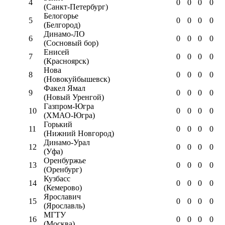
4
0
0
0
0
(Санкт-Петербург)
Белогорье
5
0
0
0
0
(Белгород)
Динамо-ЛО
6
0
0
0
0
(Сосновый бор)
Енисей
7
0
0
0
0
(Красноярск)
Нова
8
0
0
0
0
(Новокуйбышевск)
Факел Ямал
9
0
0
0
0
(Новый Уренгой)
Газпром-Югра
10
0
0
0
0
(ХМАО-Югра)
Горький
11
0
0
0
0
(Нижний Новгород)
Динамо-Урал
12
0
0
0
0
(Уфа)
Оренбуржье
13
0
0
0
0
(Оренбург)
Кузбасс
14
0
0
0
0
(Кемерово)
Ярославич
15
0
0
0
0
(Ярославль)
МГТУ
16
0
0
0
0
(Москва)