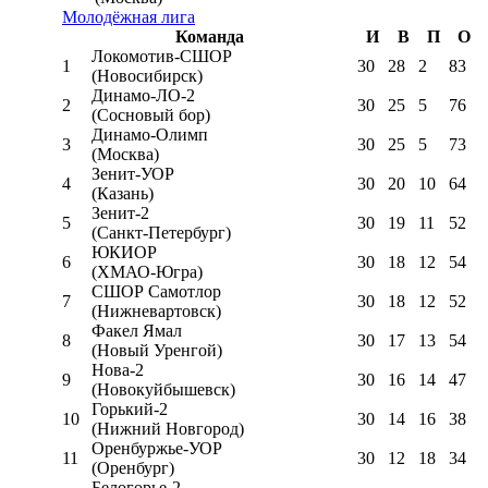
Молодёжная лига
Команда
И
В
П
О
Локомотив-CШОР
1
30
28
2
83
(Новосибирск)
Динамо-ЛО-2
2
30
25
5
76
(Сосновый бор)
Динамо-Олимп
3
30
25
5
73
(Москва)
Зенит-УОР
4
30
20
10
64
(Казань)
Зенит-2
5
30
19
11
52
(Санкт-Петербург)
ЮКИОР
6
30
18
12
54
(ХМАО-Югра)
СШОР Самотлор
7
30
18
12
52
(Нижневартовск)
Факел Ямал
8
30
17
13
54
(Новый Уренгой)
Нова-2
9
30
16
14
47
(Новокуйбышевск)
Горький-2
10
30
14
16
38
(Нижний Новгород)
Оренбуржье-УОР
11
30
12
18
34
(Оренбург)
Белогорье-2