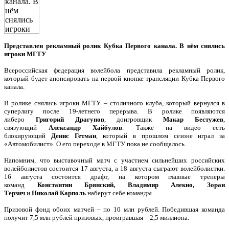
Представлен рекламный ролик Кубка Первого канала. В нём снялись
игроки МГТУ
Всероссийская федерация волейбола представила рекламный ролик,
который будет анонсировать на первой кнопке трансляции Кубка Первого
канала.
В ролике снялись игроки МГТУ – столичного клуба, который вернулся в
суперлигу после 19-летнего перерыва. В ролике появляются
либеро
Григорий Драгунов
, доигровщик
Макар Бестужев
,
связующий
Александр Хайбулов
. Также на видео есть
блокирующий
Денис Гетман
, который в прошлом сезоне играл за
«Автомобилист». О его переходе в МГТУ пока не сообщалось.
Напомним, что выставочный матч с участием сильнейших российских
волейболистов состоится 17 августа, а 18 августа сыграют волейболистки.
16 августа состоится драфт, на котором главные тренеры
команд
Константин Брянский, Владимир Алекно, Зоран
Терзич
и
Николай Карполь
наберут себе команды.
Призовой фонд обоих матчей – по 10 млн рублей. Победившая команда
получит 7,5 млн рублей призовых, проигравшая – 2,5 миллиона.