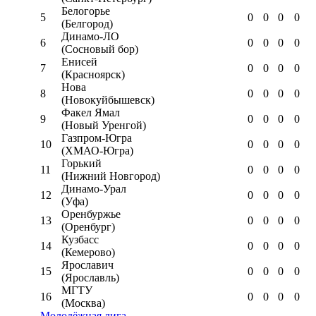
Белогорье
5
0
0
0
0
(Белгород)
Динамо-ЛО
6
0
0
0
0
(Сосновый бор)
Енисей
7
0
0
0
0
(Красноярск)
Нова
8
0
0
0
0
(Новокуйбышевск)
Факел Ямал
9
0
0
0
0
(Новый Уренгой)
Газпром-Югра
10
0
0
0
0
(ХМАО-Югра)
Горький
11
0
0
0
0
(Нижний Новгород)
Динамо-Урал
12
0
0
0
0
(Уфа)
Оренбуржье
13
0
0
0
0
(Оренбург)
Кузбасс
14
0
0
0
0
(Кемерово)
Ярославич
15
0
0
0
0
(Ярославль)
МГТУ
16
0
0
0
0
(Москва)
Молодёжная лига