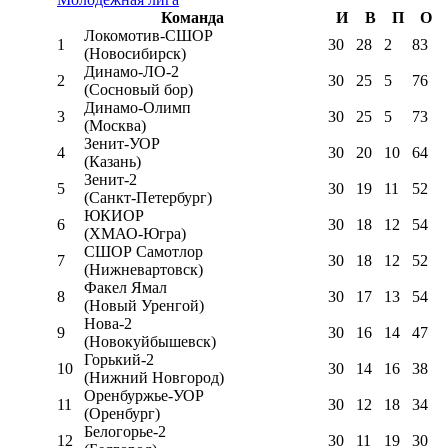
Команда
И
В
П
О
Локомотив-CШОР
1
30
28
2
83
(Новосибирск)
Динамо-ЛО-2
2
30
25
5
76
(Сосновый бор)
Динамо-Олимп
3
30
25
5
73
(Москва)
Зенит-УОР
4
30
20
10
64
(Казань)
Зенит-2
5
30
19
11
52
(Санкт-Петербург)
ЮКИОР
6
30
18
12
54
(ХМАО-Югра)
СШОР Самотлор
7
30
18
12
52
(Нижневартовск)
Факел Ямал
8
30
17
13
54
(Новый Уренгой)
Нова-2
9
30
16
14
47
(Новокуйбышевск)
Горький-2
10
30
14
16
38
(Нижний Новгород)
Оренбуржье-УОР
11
30
12
18
34
(Оренбург)
Белогорье-2
12
30
11
19
30