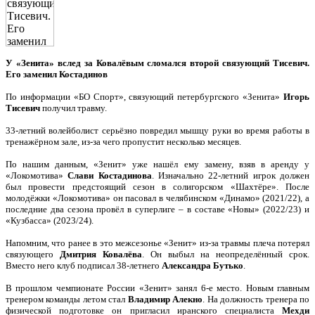
У «Зенита» вслед за Ковалёвым сломался второй связующий Тисевич.
Его заменил Костадинов
По информации «БО Спорт», связующий петербургского «Зенита»
Игорь
Тисевич
получил травму.
33-летний волейболист серьёзно повредил мышцу руки во время работы в
тренажёрном зале, из-за чего пропустит несколько месяцев.
По нашим данным, «Зенит» уже нашёл ему замену, взяв в аренду у
«Локомотива»
Слави Костадинова
. Изначально 22-летний игрок должен
был провести предстоящий сезон в солигорском «Шахтёре». После
молодёжки «Локомотива» он пасовал в челябинском «Динамо» (2021/22), а
последние два сезона провёл в суперлиге – в составе «Новы» (2022/23) и
«Кузбасса» (2023/24).
Напомним, что ранее в это межсезонье «Зенит» из-за травмы плеча потерял
связующего
Дмитрия Ковалёва
. Он выбыл на неопределённый срок.
Вместо него клуб подписал 38-летнего
Александра Бутько
.
В прошлом чемпионате России «Зенит» занял 6-е место. Новым главным
тренером команды летом стал
Владимир Алекно
. На должность тренера по
физической подготовке он пригласил иранского специалиста
Мехди