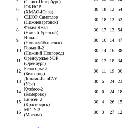
(Санкт-Петербург)
ЮКИОР
6
30
18
12
54
(ХМАО-Югра)
СШОР Самотлор
7
30
18
12
52
(Нижневартовск)
Факел Ямал
8
30
17
13
54
(Новый Уренгой)
Нова-2
9
30
16
14
47
(Новокуйбышевск)
Горький-2
10
30
14
16
38
(Нижний Новгород)
Оренбуржье-УОР
11
30
12
18
34
(Оренбург)
Белогорье-2
12
30
11
19
30
(Белгород)
Динамо-БашГАУ
13
30
6
24
23
(Уфа)
Кузбасс-2
14
30
6
24
18
(Кемерово)
Енисей-2
15
30
4
26
15
(Красноярск)
МГТУ-2
16
30
3
27
12
(Москва)