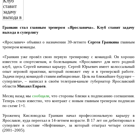
Гранкин стал главным тренером «Ярославича». Клуб ставит задачу
выхода в суперлигу
«Ярославич» объявил о назначении 39-летнего
Сергея
Гранкина
главным
тренером команды.
«Гранкин уже провёл свою первую тренировку с командой. Он хорошо
известен и спортсменам, и болельщикам. «Ярославич» для него родной
клуб, здесь Сергей начинал карьеру. Сергей Юрьевич имеет колоссальный
опыт игровой практики, который поможет ему и в тренерской работе.
Задачи перед командой ставим амбициозные. Цель на ближайшее будущее –
суперлига», – написал в своём телеграм-канале губернатор Ярославский
области
Михаил
Евраев
.
Месяц назад мы
сообщали
, что стороны близки к подписанию соглашения.
Теперь стало известно, что контракт с новым главным тренером подписан
по схеме 1+1.
Уроженец Кисловодска Гранкин начал профессиональную карьеру в
Ярославле, куда переехал в 14-летнем возрасте. В 17 лет он дебютировал в
суперлиге в составе «Нефтяника», за который отыграл четыре сезона
(2001–2005).