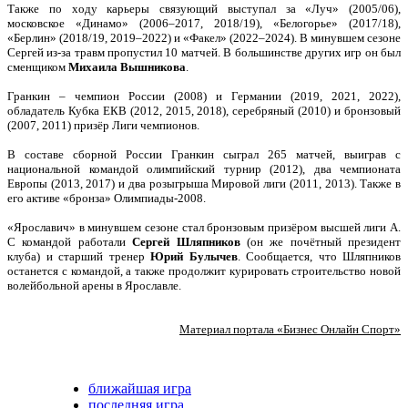
Также по ходу карьеры связующий выступал за «Луч» (2005/06),
московское «Динамо» (2006–2017, 2018/19), «Белогорье» (2017/18),
«Берлин» (2018/19, 2019–2022) и «Факел» (2022–2024). В минувшем сезоне
Сергей из-за травм пропустил 10 матчей. В большинстве других игр он был
сменщиком
Михаила
Вышникова
.
Гранкин – чемпион России (2008) и Германии (2019, 2021, 2022),
обладатель Кубка ЕКВ (2012, 2015, 2018), серебряный (2010) и бронзовый
(2007, 2011) призёр Лиги чемпионов.
В составе сборной России Гранкин сыграл 265 матчей, выиграв с
национальной командой олимпийский турнир (2012), два чемпионата
Европы (2013, 2017) и два розыгрыша Мировой лиги (2011, 2013). Также в
его активе «бронза» Олимпиады-2008.
«Ярославич» в минувшем сезоне стал бронзовым призёром высшей лиги А.
С командой работали
Сергей
Шляпников
(он же почётный президент
клуба) и старший тренер
Юрий
Булычев
. Сообщается, что Шляпников
останется с командой, а также продолжит курировать строительство новой
волейбольной арены в Ярославле.
Материал портала «Бизнес Онлайн Спорт»
ближайшая игра
последняя игра