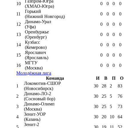
Газпром-Югра
10
0
0
0
0
(ХМАО-Югра)
Горький
11
0
0
0
0
(Нижний Новгород)
Динамо-Урал
12
0
0
0
0
(Уфа)
Оренбуржье
13
0
0
0
0
(Оренбург)
Кузбасс
14
0
0
0
0
(Кемерово)
Ярославич
15
0
0
0
0
(Ярославль)
МГТУ
16
0
0
0
0
(Москва)
Молодёжная лига
Команда
И
В
П
О
Локомотив-CШОР
1
30
28
2
83
(Новосибирск)
Динамо-ЛО-2
2
30
25
5
76
(Сосновый бор)
Динамо-Олимп
3
30
25
5
73
(Москва)
Зенит-УОР
4
30
20
10
64
(Казань)
Зенит-2
5
30
19
11
52