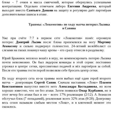
блоке – 7 очков и масса смягчений, которые обернулись успешными
контратаками. Отдельно отмечаем либеро
Евгения
Андреева
, который
выходит вместо
Сантьяго Данани
на защиту и регулярно даёт партнёрам
дополнительные шансы в атаке.
Травмы: «Локомотив» по ходу матча потерял Лызика
и Савина
Уже при счёте 7:7 в первом сете «Локомотив» понёс огромную
потерю:
Дмитрий Лызик
после блока приземлился на ногу
Мартину
Атанасову
и сильно подвернул голеностоп. 24-летний волейболист со
слезами на глазах покинул чашу арены – его сразу отнесли в раздевалку.
Юрий Бражнюк неплохо вошёл в игру, но компенсировать потерю Лызика
почти невозможно. Он был лидером команды в этой серии: постоянно
угрожал в центре сетки, прессинговал подачей и вёл партнёров за собой.
После его травмы гости порой позволяли себе бросать центр сетки.
По ходу второго сета из-за травмы ноги выбыл ещё один герой второго
матча – доигровщик
Сергей Савин
. Сначала наставник «Локо»
Пламен
Константинов
выпустил вместо него
Александра
Костадинова
, но всем
хорошо известно, что он без атаки. Затем появился
Омар Курбанов
, но в
этот вечер без атаки был и он – всего 17% реализации (2/12). А Атанасов
обстучал блок (7 попаданий), реализовав всего 32% атак (9/28). Доигровку
весь сезон называли слабым местом «Локо», и в ключевой момент это
сказалось.