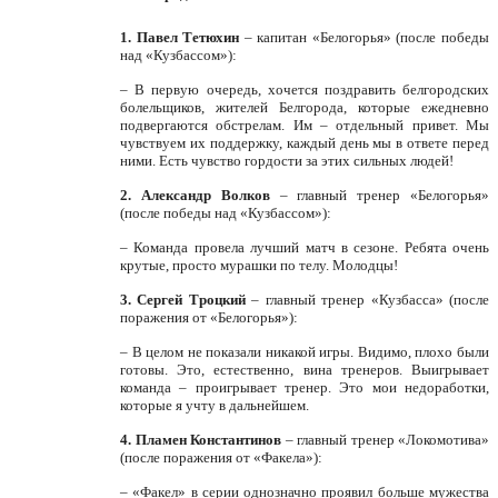
1. Павел Тетюхин
– капитан «Белогорья» (после победы
над «Кузбассом»):
– В первую очередь, хочется поздравить белгородских
болельщиков, жителей Белгорода, которые ежедневно
подвергаются обстрелам. Им – отдельный привет. Мы
чувствуем их поддержку, каждый день мы в ответе перед
ними. Есть чувство гордости за этих сильных людей!
2. Александр Волков
– главный тренер «Белогорья»
(после победы над «Кузбассом»):
– Команда провела лучший матч в сезоне. Ребята очень
крутые, просто мурашки по телу. Молодцы!
3.
Сергей Троцкий
– главный тренер «Кузбасса» (после
поражения от «Белогорья»):
– В целом не показали никакой игры. Видимо, плохо были
готовы. Это, естественно, вина тренеров. Выигрывает
команда – проигрывает тренер. Это мои недоработки,
которые я учту в дальнейшем.
4. Пламен Константинов
– главный тренер «Локомотива»
(после поражения от «Факела»):
– «Факел» в серии однозначно проявил больше мужества