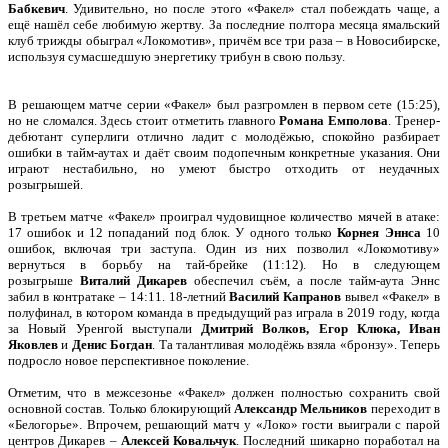
Бабкевич
. Удивительно, но после этого «Факел» стал побеждать чаще, а
ещё нашёл себе любимую жертву. За последние полтора месяца ямальский
клуб трижды обыграл «Локомотив», причём все три раза – в Новосибирске,
используя сумасшедшую энергетику трибун в свою пользу.
В решающем матче серии «Факел» был разгромлен в первом сете (15:25),
но не сломался. Здесь стоит отметить главного
Романа Емполова
. Тренер-
дебютант суперлиги отлично ладит с молодёжью, спокойно разбирает
ошибки в тайм-аутах и даёт своим подопечным конкретные указания. Они
играют нестабильно, но умеют быстро отходить от неудачных
розыгрышей.
В третьем матче «Факел» проиграл чудовищное количество мячей в атаке:
17 ошибок и 12 попаданий под блок. У одного только
Корнея Эннса
10
ошибок, включая три заступа. Один из них позволил «Локомотиву»
вернуться в борьбу на тай-брейке (11:12). Но в следующем
розыгрыше
Виталий Дикарев
обеспечил съём, а после тайм-аута Эннс
забил в контратаке – 14:11. 18-летний
Василий Капранов
вывел «Факел» в
полуфинал, в котором команда в предыдущий раз играла в 2019 году, когда
за Новый Уренгой выступали
Дмитрий Волков, Егор Клюка, Иван
Яковлев
и
Денис Богдан
. Та талантливая молодёжь взяла «бронзу». Теперь
подросло новое перспективное поколение.
Отметим, что в межсезонье «Факел» должен полностью сохранить свой
основной состав. Только блокирующий
Александр Мельников
переходит в
«Белогорье». Впрочем, решающий матч у «Локо» гости выиграли с парой
центров Дикарев –
Алексей
Ковальчук
. Последний шикарно поработал на