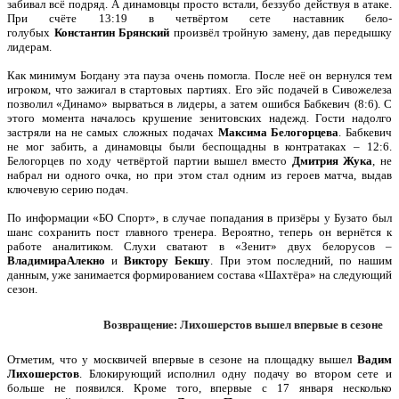
забивал всё подряд. А динамовцы просто встали, беззубо действуя в атаке.
При счёте 13:19 в четвёртом сете наставник бело-
голубых
Константин
Брянский
произвёл тройную замену, дав передышку
лидерам.
Как минимум Богдану эта пауза очень помогла. После неё он вернулся тем
игроком, что зажигал в стартовых партиях. Его эйс подачей в Сивожелеза
позволил «Динамо» вырваться в лидеры, а затем ошибся Бабкевич (8:6). С
этого момента началось крушение зенитовских надежд. Гости надолго
застряли на не самых сложных подачах
Максима
Белогорцева
. Бабкевич
не мог забить, а динамовцы были беспощадны в контратаках – 12:6.
Белогорцев по ходу четвёртой партии вышел вместо
Дмитрия Жука
, не
набрал ни одного очка, но при этом стал одним из героев матча, выдав
ключевую серию подач.
По информации «БО Спорт», в случае попадания в призёры у Бузато был
шанс сохранить пост главного тренера. Вероятно, теперь он вернётся к
работе аналитиком. Слухи сватают в «Зенит» двух белорусов –
Владимира
Алекно
и
Виктору
Бекшу
. При этом последний, по нашим
данным, уже занимается формированием состава «Шахтёра» на следующий
сезон.
Возвращение: Лихошерстов вышел впервые в сезоне
Отметим, что у москвичей впервые в сезоне на площадку вышел
Вадим
Лихошерстов
. Блокирующий исполнил одну подачу во втором сете и
больше не появился. Кроме того, впервые с 17 января несколько