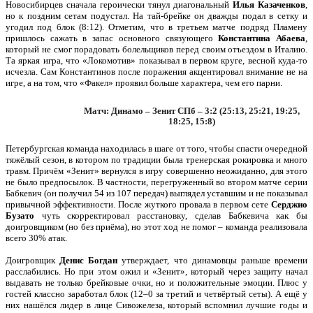
Новосибирцев сначала героически тянул диагональный
Илья Казаченков
,
но к поздним сетам подустал. На тай-брейке он дважды подал в сетку и
угодил под блок (8:12). Отметим, что в третьем матче подряд Пламену
пришлось сажать в запас основного связующего
Константина Абаева
,
который не смог порадовать болельщиков перед своим отъездом в Италию.
Та яркая игра, что «Локомотив» показывал в первом круге, весной куда-то
исчезла. Сам Константинов после поражения акцентировал внимание не на
игре, а на том, что «Факел» проявил больше характера, чем его парни.
Матч: Динамо – Зенит СПб – 3:2 (25:13, 25:21, 19:25,
18:25, 15:8)
Петербургская команда находилась в шаге от того, чтобы спасти очередной
тяжёлый сезон, в котором по традиции была тренерская рокировка и много
травм. Причём «Зенит» вернулся в игру совершенно неожиданно, для этого
не было предпосылок. В частности, перегруженный во втором матче серии
Бабкевич (он получил 54 из 107 передач) выглядел уставшим и не показывал
привычной эффективности. После жуткого провала в первом сете
Серджио
Бузато
чуть скорректировал расстановку, сделав Бабкевича как бы
доигровщиком (но без приёма), но этот ход не помог – команда реализовала
всего 30% атак.
Доигровщик
Денис Богдан
утверждает, что динамовцы раньше времени
расслабились. Но при этом ожил и «Зенит», который через защиту начал
выдавать не только брейковые очки, но и положительные эмоции. Плюс у
гостей классно заработал блок (12–0 за третий и четвёртый сеты). А ещё у
них нашёлся лидер в лице
Сивожелеза, который вспомнил лучшие годы и