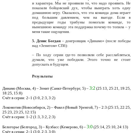
и характера. Мы не проявили то, что надо проявить. Не
показали бойцовский дух, чтобы выиграть хоть одну
домашнюю игру. Оказалось, что эта команда дома играет
под б
о
льшим давлением, чем на выезде. Если в
предыдущие годы трибуны помогали команде, то
нынешнюю команду эта поддержка почему-то топила – у
меня такие ощущения.
5. Денис Богдан
– доигровщик «Динамо» (после победы
над «Зенитом» СПб):
– По ходу серии где-то позволяли себе расслабляться,
думали, что уже победили. Этого точно не стоит
допускать в будущем.
Результаты
3:2
Динамо (Москва, 4) – Зенит (Санкт-Петербург, 5) –
(25:13, 25:21, 19:25,
18:25, 15:8)
Счёт в серии: 2–1 (3:0, 2:3, 3:2)
Локомотив (Новосибирск, 2) – Факел (Новый Уренгой, 7) – 2:3 (25:15, 22:25,
25:23, 23:25, 12:15)
Счёт в серии: 1–2 (1:3, 3:2, 2:3)
3:0
Белогорье (Белгород, 3) – Кузбасс (Кемерово, 6) –
(25:14, 25:10, 24:13)
Счёт в серии: 2–1 (3:0, 2:3, 3:0)