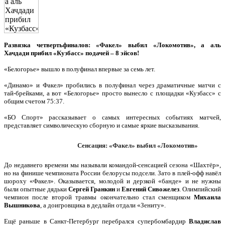
Развязка четвертьфиналов: «Факел» выбил «Локомотив», а аль
Хачдади прибил «Кузбасс» подачей – 8 эйсов!
«Белогорье» вышло в полуфинал впервые за семь лет.
«Динамо» и Факел» пробились в полуфинал через драматичные матчи с
тай-брейками, а вот «Белогорье» просто вынесло с площадки «Кузбасс» с
общим счетом 75:37.
«БО Спорт» рассказывает о самых интересных событиях матчей,
представляет символическую сборную и самые яркие высказывания.
Сенсация: «Факел» выбил «Локомотив»
До недавнего времени мы называли командой-сенсацией сезона «Шахтёр»,
но на финише чемпионата России белорусы подсели. Зато в плей-офф навёл
шороху «Факел». Оказывается, молодой и дерзкой «банде» и не нужны
были опытные дядьки
Сергей Гранкин
и
Евгений Сивожелез
. Олимпийский
чемпион после второй травмы окончательно стал сменщиком
Михаила
Вышникова
, а доигровщика в дедлайн отдали «Зениту».
Ещё раньше в Санкт-Петербург перебрался супербомбардир
Владислав