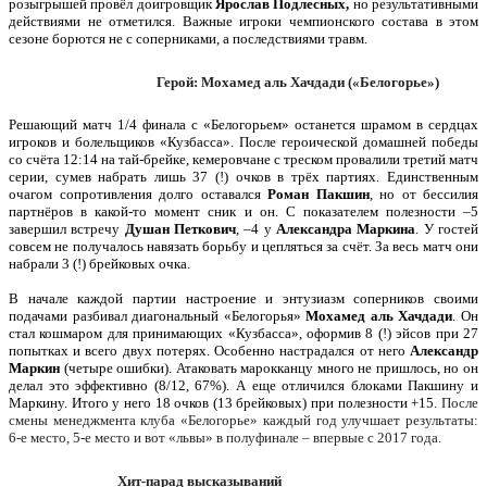
розыгрышей провёл доигровщик
Ярослав Подлесных,
но результативными
действиями не отметился. Важные игроки чемпионского состава в этом
сезоне борются не с соперниками, а последствиями травм.
Герой: Мохамед аль Хачдади («Белогорье»)
Решающий матч 1/4 финала с «Белогорьем» останется шрамом в сердцах
игроков и болельщиков «Кузбасса». После героической домашней победы
со счёта 12:14 на тай-брейке, кемеровчане с треском провалили третий матч
серии, сумев набрать лишь 37 (!) очков в трёх партиях. Единственным
очагом сопротивления долго оставался
Роман Пакшин
, но от бессилия
партнёров в какой-то момент сник и он. С показателем полезности –5
завершил встречу
Душан Петкович
, –4 у
Александра Маркина
. У гостей
совсем не получалось навязать борьбу и цепляться за счёт. За весь матч они
набрали 3 (!) брейковых очка.
В начале каждой партии настроение и энтузиазм соперников своими
подачами разбивал диагональный «Белогорья»
Мохамед аль Хачдади
. Он
стал кошмаром для принимающих «Кузбасса», оформив 8 (!) эйсов при 27
попытках и всего двух потерях. Особенно настрадался от него
Александр
Маркин
(четыре ошибки). Атаковать марокканцу много не пришлось, но он
делал это эффективно (8/12, 67%). А еще отличился блоками Пакшину и
Маркину. Итого у него 18 очков (13 брейковых) при полезности +15.
После
смены менеджмента клуба «Белогорье» каждый год улучшает результаты:
6-е место, 5-е место и вот «львы» в полуфинале – впервые с 2017 года.
Хит-парад высказываний