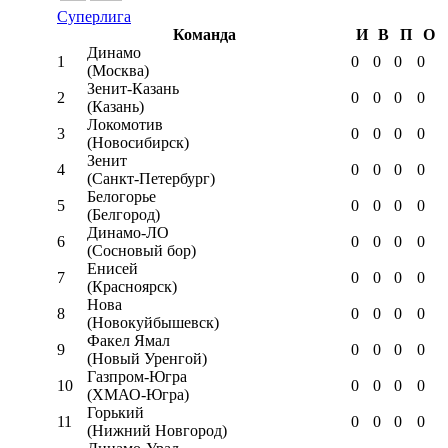
Суперлига
Команда
И
В
П
О
Динамо
1
0
0
0
0
(Москва)
Зенит-Казань
2
0
0
0
0
(Казань)
Локомотив
3
0
0
0
0
(Новосибирск)
Зенит
4
0
0
0
0
(Санкт-Петербург)
Белогорье
5
0
0
0
0
(Белгород)
Динамо-ЛО
6
0
0
0
0
(Сосновый бор)
Енисей
7
0
0
0
0
(Красноярск)
Нова
8
0
0
0
0
(Новокуйбышевск)
Факел Ямал
9
0
0
0
0
(Новый Уренгой)
Газпром-Югра
10
0
0
0
0
(ХМАО-Югра)
Горький
11
0
0
0
0
(Нижний Новгород)