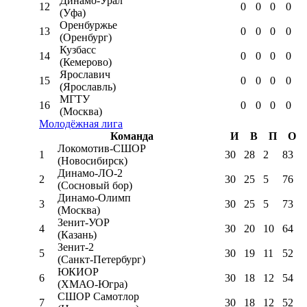
Динамо-Урал
12
0
0
0
0
(Уфа)
Оренбуржье
13
0
0
0
0
(Оренбург)
Кузбасс
14
0
0
0
0
(Кемерово)
Ярославич
15
0
0
0
0
(Ярославль)
МГТУ
16
0
0
0
0
(Москва)
Молодёжная лига
Команда
И
В
П
О
Локомотив-CШОР
1
30
28
2
83
(Новосибирск)
Динамо-ЛО-2
2
30
25
5
76
(Сосновый бор)
Динамо-Олимп
3
30
25
5
73
(Москва)
Зенит-УОР
4
30
20
10
64
(Казань)
Зенит-2
5
30
19
11
52
(Санкт-Петербург)
ЮКИОР
6
30
18
12
54
(ХМАО-Югра)
СШОР Самотлор
7
30
18
12
52