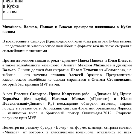
Михайлов, Волков, Панков и Власов проиграли пляжникам в Кубке
вызова
В воскресенье в Сириусе (Краснодарский край) был разыгран Кубок вызова
– представители классического волейбола в формате 4х4 на песке сыграли с
сильнейшими пляжниками.
Против пляжников вышли игроки «Динамо»
Павел Панков
и
Илья Власов
,
а также волейболисты казанского «Зенита»
Максим Михайлов
и
Дмитрий
Волков
. С ними должен был сыграть и
Павел Тетюхин
из «Белогорья», но
заболел – его заменил пляжник
Алексей Архипов
. Представители
классического волейбола не смогли справиться с
Олегом Стояновским
,
который был признан MVP матча.
А вот
Евгения
Старцева, Ирина Капустина
(обе – «Динамо» М),
Ирина
Королёва
(без клуба),
Наталья Малых
(«Протон») и
Юлия
Подскальная
(«Динамо» Кр) неожиданно обыграли пляжниц, вырвав
победу в третьем сете. За пляжниц сыграла 41-летняя бразильянка Ларисса
– чемпионка мира и бронзовый призёр Олимпиады-2012. Старцева
получила приз MVP.
Несмотря на рекламу бренда «Волар» на форме, команды сыграли мячами
«Микаса», от которых в классическом волейболе. отказались во всех