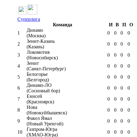
Суперлига
Команда
И
В
П
О
Динамо
1
0
0
0
0
(Москва)
Зенит-Казань
2
0
0
0
0
(Казань)
Локомотив
3
0
0
0
0
(Новосибирск)
Зенит
4
0
0
0
0
(Санкт-Петербург)
Белогорье
5
0
0
0
0
(Белгород)
Динамо-ЛО
6
0
0
0
0
(Сосновый бор)
Енисей
7
0
0
0
0
(Красноярск)
Нова
8
0
0
0
0
(Новокуйбышевск)
Факел Ямал
9
0
0
0
0
(Новый Уренгой)
Газпром-Югра
10
0
0
0
0
(ХМАО-Югра)