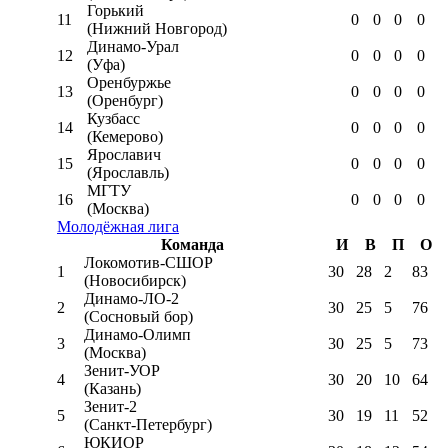
Горький
11
0
0
0
0
(Нижний Новгород)
Динамо-Урал
12
0
0
0
0
(Уфа)
Оренбуржье
13
0
0
0
0
(Оренбург)
Кузбасс
14
0
0
0
0
(Кемерово)
Ярославич
15
0
0
0
0
(Ярославль)
МГТУ
16
0
0
0
0
(Москва)
Молодёжная лига
Команда
И
В
П
О
Локомотив-CШОР
1
30
28
2
83
(Новосибирск)
Динамо-ЛО-2
2
30
25
5
76
(Сосновый бор)
Динамо-Олимп
3
30
25
5
73
(Москва)
Зенит-УОР
4
30
20
10
64
(Казань)
Зенит-2
5
30
19
11
52
(Санкт-Петербург)
ЮКИОР