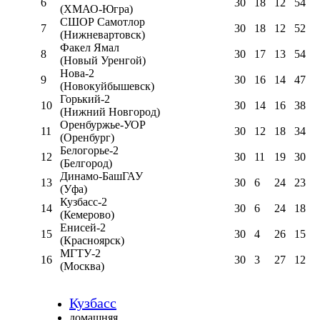
6
30
18
12
54
(ХМАО-Югра)
СШОР Самотлор
7
30
18
12
52
(Нижневартовск)
Факел Ямал
8
30
17
13
54
(Новый Уренгой)
Нова-2
9
30
16
14
47
(Новокуйбышевск)
Горький-2
10
30
14
16
38
(Нижний Новгород)
Оренбуржье-УОР
11
30
12
18
34
(Оренбург)
Белогорье-2
12
30
11
19
30
(Белгород)
Динамо-БашГАУ
13
30
6
24
23
(Уфа)
Кузбасс-2
14
30
6
24
18
(Кемерово)
Енисей-2
15
30
4
26
15
(Красноярск)
МГТУ-2
16
30
3
27
12
(Москва)
Кузбасс
домашняя