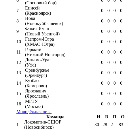
6
0
0
0
0
(Сосновый бор)
Енисей
7
0
0
0
0
(Красноярск)
Нова
8
0
0
0
0
(Новокуйбышевск)
Факел Ямал
9
0
0
0
0
(Новый Уренгой)
Газпром-Югра
10
0
0
0
0
(ХМАО-Югра)
Горький
11
0
0
0
0
(Нижний Новгород)
Динамо-Урал
12
0
0
0
0
(Уфа)
Оренбуржье
13
0
0
0
0
(Оренбург)
Кузбасс
14
0
0
0
0
(Кемерово)
Ярославич
15
0
0
0
0
(Ярославль)
МГТУ
16
0
0
0
0
(Москва)
Молодёжная лига
Команда
И
В
П
О
Локомотив-CШОР
1
30
28
2
83
(Новосибирск)