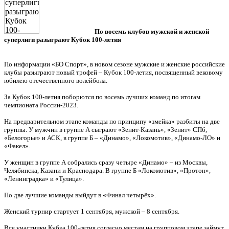
По восемь клубов мужской и женской
суперлиги разыграют Кубок 100-летия
По информации «БО Спорт», в новом сезоне мужские и женские российские
клубы разыграют новый трофей – Кубок 100-летия, посвященный вековому
юбилею отечественного волейбола.
За Кубок 100-летия поборются по восемь лучших команд по итогам
чемпионата России-2023.
На предварительном этапе команды по принципу «змейка» разбиты на две
группы. У мужчин в группе А сыграют «Зенит-Казань», «Зенит» СПб,
«Белогорье» и АСК, в группе Б – «Динамо», «Локомотив», «Динамо-ЛО» и
«Факел».
У женщин в группе А собрались сразу четыре «Динамо» – из Москвы,
Челябинска, Казани и Краснодара. В группе Б «Локомотив», «Протон»,
«Ленинградка» и «Тулица».
По две лучшие команды выйдут в «Финал четырёх».
Женский турнир стартует 1 сентября, мужской – 8 сентября.
Все участники Кубка 100-летия согласно местам на групповом этапе займут