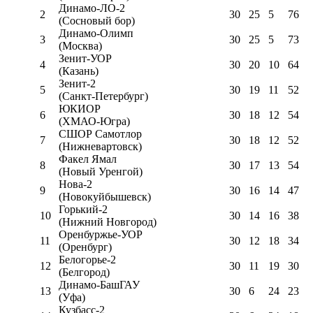
Динамо-ЛО-2
2
30
25
5
76
(Сосновый бор)
Динамо-Олимп
3
30
25
5
73
(Москва)
Зенит-УОР
4
30
20
10
64
(Казань)
Зенит-2
5
30
19
11
52
(Санкт-Петербург)
ЮКИОР
6
30
18
12
54
(ХМАО-Югра)
СШОР Самотлор
7
30
18
12
52
(Нижневартовск)
Факел Ямал
8
30
17
13
54
(Новый Уренгой)
Нова-2
9
30
16
14
47
(Новокуйбышевск)
Горький-2
10
30
14
16
38
(Нижний Новгород)
Оренбуржье-УОР
11
30
12
18
34
(Оренбург)
Белогорье-2
12
30
11
19
30
(Белгород)
Динамо-БашГАУ
13
30
6
24
23
(Уфа)
Кузбасс-2