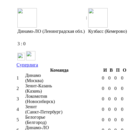
:
Динамо-ЛО (Ленинградская обл.)
Кузбасс (Кемерово)
3
:
0
Суперлига
Команда
И
В
П
О
Динамо
1
0
0
0
0
(Москва)
Зенит-Казань
2
0
0
0
0
(Казань)
Локомотив
3
0
0
0
0
(Новосибирск)
Зенит
4
0
0
0
0
(Санкт-Петербург)
Белогорье
5
0
0
0
0
(Белгород)
Динамо-ЛО