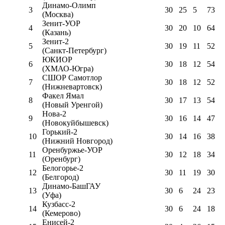
Динамо-Олимп
3
30
25
5
73
(Москва)
Зенит-УОР
4
30
20
10
64
(Казань)
Зенит-2
5
30
19
11
52
(Санкт-Петербург)
ЮКИОР
6
30
18
12
54
(ХМАО-Югра)
СШОР Самотлор
7
30
18
12
52
(Нижневартовск)
Факел Ямал
8
30
17
13
54
(Новый Уренгой)
Нова-2
9
30
16
14
47
(Новокуйбышевск)
Горький-2
10
30
14
16
38
(Нижний Новгород)
Оренбуржье-УОР
11
30
12
18
34
(Оренбург)
Белогорье-2
12
30
11
19
30
(Белгород)
Динамо-БашГАУ
13
30
6
24
23
(Уфа)
Кузбасс-2
14
30
6
24
18
(Кемерово)
Енисей-2