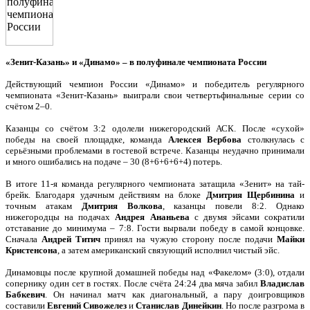
«Зенит-Казань» и «Динамо» – в полуфинале чемпионата России
Действующий чемпион России «Динамо» и победитель регулярного
чемпионата «Зенит-Казань» выиграли свои четвертьфинальные серии со
счётом 2–0.
Казанцы со счётом 3:2 одолели нижегородский АСК. После «сухой»
победы на своей площадке, команда
Алексея Вербова
столкнулась с
серьёзными проблемами в гостевой встрече. Казанцы неудачно принимали
и много ошибались на подаче – 30 (8+6+6+6+4) потерь.
В итоге 11-я команда регулярного чемпионата затащила «Зенит» на тай-
брейк. Благодаря удачным действиям на блоке
Дмитрия Щербинина
и
точным атакам
Дмитрия Волкова
, казанцы повели 8:2. Однако
нижегородцы на подачах
Андрея Ананьева
с двумя эйсами сократили
отставание до минимума – 7:8. Гости вырвали победу в самой концовке.
Сначала
Андрей Титич
принял на чужую сторону после подачи
Майки
Кристенсона
, а затем американский связующий исполнил чистый эйс.
Динамовцы после крупной домашней победы над «Факелом» (3:0), отдали
сопернику один сет в гостях. После счёта 24:24 два мяча забил
Владислав
Бабкевич
. Он начинал матч как диагональный, а пару доигровщиков
составили
Евгений Сивожелез
и
Станислав
Динейкин
. Но после разгрома в