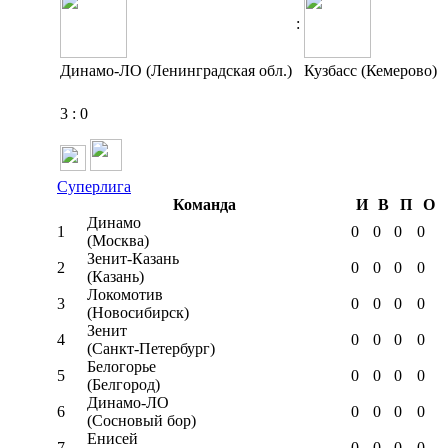
:
Динамо-ЛО (Ленинградская обл.)
Кузбасс (Кемерово)
3
:
0
Суперлига
Команда
И
В
П
О
Динамо
1
0
0
0
0
(Москва)
Зенит-Казань
2
0
0
0
0
(Казань)
Локомотив
3
0
0
0
0
(Новосибирск)
Зенит
4
0
0
0
0
(Санкт-Петербург)
Белогорье
5
0
0
0
0
(Белгород)
Динамо-ЛО
6
0
0
0
0
(Сосновый бор)
Енисей
7
0
0
0
0