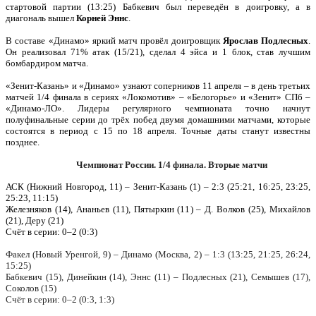
стартовой партии (13:25) Бабкевич был переведён в доигровку, а в
диагональ вышел
Корней Эннс
.
В составе «Динамо» яркий матч провёл доигровщик
Ярослав Подлесных
.
Он реализовал 71% атак (15/21), сделал 4 эйса и 1 блок, став лучшим
бомбардиром матча.
«Зенит-Казань» и «Динамо» узнают соперников 11 апреля – в день третьих
матчей 1/4 финала в сериях «Локомотив» – «Белогорье» и «Зенит» СПб –
«Динамо-ЛО». Лидеры регулярного чемпионата точно начнут
полуфинальные серии до трёх побед двумя домашними матчами, которые
состоятся в период с 15 по 18 апреля. Точные даты станут известны
позднее.
Чемпионат России. 1/4 финала. Вторые матчи
АСК (Нижний Новгород, 11) – Зенит-Казань (1) – 2:3 (25:21, 16:25, 23:25,
25:23, 11:15)
Железняков (14), Ананьев (11), Пятыркин (11) – Д. Волков (25), Михайлов
(21), Деру (21)
Счёт в серии: 0–2 (0:3)
Факел (Новый Уренгой, 9) – Динамо (Москва, 2) – 1:3 (13:25, 21:25, 26:24,
15:25)
Бабкевич (15), Динейкин (14), Эннс (11) – Подлесных (21), Семышев (17),
Соколов (15)
Счёт в серии: 0–2 (0:3, 1:3)