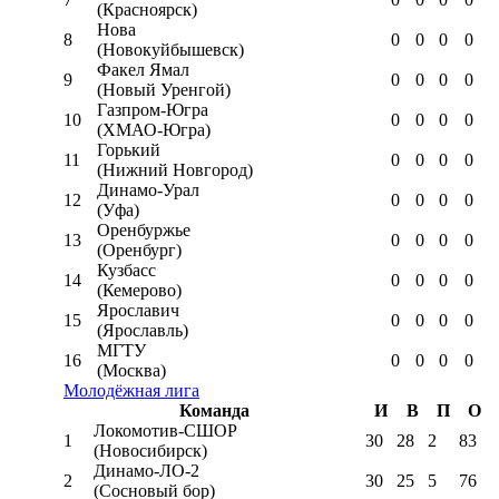
(Красноярск)
Нова
8
0
0
0
0
(Новокуйбышевск)
Факел Ямал
9
0
0
0
0
(Новый Уренгой)
Газпром-Югра
10
0
0
0
0
(ХМАО-Югра)
Горький
11
0
0
0
0
(Нижний Новгород)
Динамо-Урал
12
0
0
0
0
(Уфа)
Оренбуржье
13
0
0
0
0
(Оренбург)
Кузбасс
14
0
0
0
0
(Кемерово)
Ярославич
15
0
0
0
0
(Ярославль)
МГТУ
16
0
0
0
0
(Москва)
Молодёжная лига
Команда
И
В
П
О
Локомотив-CШОР
1
30
28
2
83
(Новосибирск)
Динамо-ЛО-2
2
30
25
5
76
(Сосновый бор)