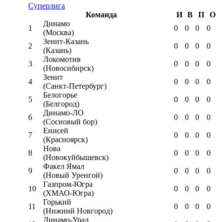
Суперлига
Команда
И
В
П
О
Динамо
1
0
0
0
0
(Москва)
Зенит-Казань
2
0
0
0
0
(Казань)
Локомотив
3
0
0
0
0
(Новосибирск)
Зенит
4
0
0
0
0
(Санкт-Петербург)
Белогорье
5
0
0
0
0
(Белгород)
Динамо-ЛО
6
0
0
0
0
(Сосновый бор)
Енисей
7
0
0
0
0
(Красноярск)
Нова
8
0
0
0
0
(Новокуйбышевск)
Факел Ямал
9
0
0
0
0
(Новый Уренгой)
Газпром-Югра
10
0
0
0
0
(ХМАО-Югра)
Горький
11
0
0
0
0
(Нижний Новгород)
Динамо-Урал