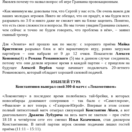
Яковлев почему-то назвал вопрос об игре Гранкина провокационным.
«Как минимум мы довольны тем, что Сергей у нас есть. Он очень важен для
наших молодых игроков. Никто не обещал, что он придёт, и мы будем всех
разрывать по 3:0 и никто даже не сможет мяч на блоке зацепить. Понятно,
что есть свои сложности и вопросы. Но мы точно увидим Гранкина сильнее,
чем сейчас и точно не будем говорить, что проблема в нём», – заявил
главный тренер.
Для «Зенита» всё прошло как по маслу: с хорошего приёма
Майка
Кристенсон
разрывал блок и вёл вариативную игру, ровно загружая
партнёров – они набрали от 9 до 12 очков. Показатели
Алексея
Кононова
(4) и
Романа Романовского
(5) мы в данном случае соединили,
потому что они делили игровое время в каждой партии – с прицелом на
будущее
Алексей Вербов
чаще начинает подключать 20-летнего
Романовского, который обладает хорошей силовой подачей.
ЮБИЛЕЙ ТУРА
Константинов выиграл свой 300-й матч с «Локомотивом»
«Локомотиву» в последнее время полюбились тай-брейки, в которых
новосибирцы дожимают соперников – так было с «Самотлором»,
«Факелом» и вот теперь с «Газпром-Югрой». Впервые в этом сезоне
полный пятисетовый матч отыграл связующий
Константин Абаев
, а вот
диагонального
Дражена Лубурича
на весь матч не хватило – при счёте
18:18 в четвёртом сете его сменил
Илья Казаченков
, став джокером
Константинова. В пятой партии игрок своими подачами лишил гостей
приёма (11:11 – 15:11).