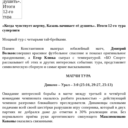
«Когда чувствует жертву, Казань начинает её душить». Итоги 12-го тура
суперлиги
Мощный тур с четырьмя тай-брейками.
Пламен Константинов выиграл юбилейный матч,
Дмитрий
Волков
совершил красивое футбольное спасение и показал оригинальное
празднование, а
Егор
Клюка
сыграл с температурой. «БО Спорт»
рассказывает об этих и других интересных событиях тура, представляет
символическую сборную и самые яркие высказывания.
МАТЧИ ТУРА
Динамо – Урал – 3:0 (25:16, 29:27, 25:13)
Ожидание интересной борьбы в матче между третьей и четвёртой
командами чемпионата оказалось разбито реальностью – действующий
чемпион разгромил ближайшего преследователя. Динамовцы силовыми
подачами всей своей шестёрки разрушили игру соперника, который в двух
партиях не добрался даже до отметки в 30% реализации атак. Без
нормального приёма руки аргентинского связующего
Максимилиано
Каваны
оказались связанными.