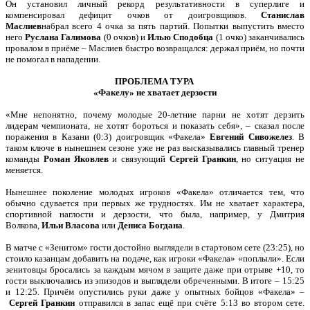
Он установил личный рекорд результативности в суперлиге и
компенсировал дефицит очков от доигровщиков.
Станислав
Маслиев
набрал всего 4 очка за пять партий. Попытки выпустить вместо
него
Руслана Галимова
(0 очков) и
Илью
Сподобца
(1 очко) заканчивались
провалом в приёме – Маслиев быстро возвращался: держал приём, но почти
не помогал в нападении.
ПРОБЛЕМА ТУРА
«Факелу» не хватает дерзости
«Мне непонятно, почему молодые 20-летние парни не хотят дерзить
лидерам чемпионата, не хотят бороться и показать себя», – сказал после
поражения в Казани (0:3) доигровщик «Факела»
Евгений Сивожелез
. В
таком ключе в нынешнем сезоне уже не раз высказывались главный тренер
команды
Роман Яковлев
и связующий
Сергей Гранкин
, но ситуация не
меняется.
Нынешнее поколение молодых игроков «Факела» отличается тем, что
обычно сдувается при первых же трудностях. Им не хватает характера,
спортивной наглости и дерзости, что была, например, у Дмитрия
Волкова,
Ильи Власова
или
Дениса Богдана
.
В матче с «Зенитом» гости достойно выглядели в стартовом сете (23:25), но
стоило казанцам добавить на подаче, как игроки «Факела» «поплыли». Если
зенитовцы бросались за каждым мячом в защите даже при отрыве +10, то
гости выключались из эпизодов и выглядели обреченными. В итоге – 15:25
и 12:25. Причём опустились руки даже у опытных бойцов «Факела» –
Сергей
Гранкин
отправился в запас ещё при счёте 5:13 во втором сете.