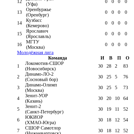
12
0
0
0
0
(Уфа)
Оренбуржье
13
0
0
0
0
(Оренбург)
Кузбасс
14
0
0
0
0
(Кемерово)
Ярославич
15
0
0
0
0
(Ярославль)
МГТУ
16
0
0
0
0
(Москва)
Молодёжная лига
Команда
И
В
П
О
Локомотив-CШОР
1
30
28
2
83
(Новосибирск)
Динамо-ЛО-2
2
30
25
5
76
(Сосновый бор)
Динамо-Олимп
3
30
25
5
73
(Москва)
Зенит-УОР
4
30
20
10
64
(Казань)
Зенит-2
5
30
19
11
52
(Санкт-Петербург)
ЮКИОР
6
30
18
12
54
(ХМАО-Югра)
СШОР Самотлор
7
30
18
12
52
(Нижневартовск)