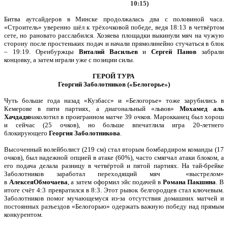
10:15)
Битва аутсайдеров в Минске продолжалась два с половиной часа.
«Строитель» уверенно шёл к трёхочковой победе, ведя 18:13 в четвёртом
сете, но рановато расслабился. Хозяева площадки выкинули мяч на чужую
сторону после простеньких подач и начали прямолинейно стучаться в блок
– 19:19. Оренбуржцы
Виталий Васильев
и
Сергей Панов
забрали
концовку, а затем играли уже с позиции силы.
ГЕРОЙ ТУРА
Георгий Заболотников («Белогорье»)
Чуть больше года назад «Кузбасс» и «Белогорье» тоже зарубились в
Кемерове в пяти партиях, а диагональный «львов»
Мохамед аль
Хачдади
наколотил в проигранном матче 39 очков. Марокканец был хорош
и сейчас (25 очков), но больше впечатлила игра 20-летнего
блокирующего
Георгия Заболотникова
.
Высоченный волейболист (219 см) стал вторым бомбардиром команды (17
очков), был надежной опцией в атаке (60%), часто смягчал атаки блоком, а
его подача делала разницу в четвёртой и пятой партиях. На тай-брейке
Заболотников заработал переходящий мяч «выстрелом»
в
Алексея
Обмочаева
, а затем оформил эйс подачей в
Романа Пакшина
. В
итоге счёт 4:3 превратился в 8:3. Этот рывок белгородцев стал ключевым.
Заболотников помог мучающемуся из-за отсутствия домашних матчей и
постоянных разъездов «Белогорью» одержать важную победу над прямым
конкурентом.