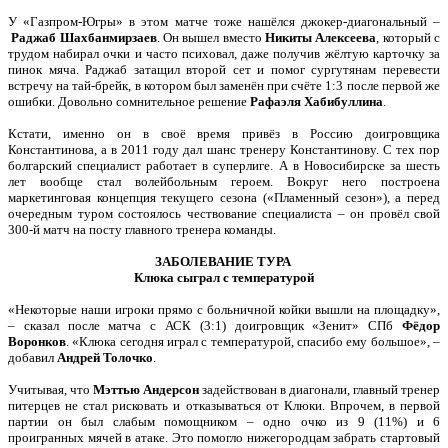
У «Газпром-Югры» в этом матче тоже нашёлся джокер-диагональный –
Раджаб
Шахбанмирзаев
. Он вышел вместо
Никиты Алексеева
, который с
трудом набирал очки и часто психовал, даже получив жёлтую карточку за
пинок мяча. Раджаб затащил второй сет и помог сургутянам перевести
встречу на тай-брейк, в котором был заменён при счёте 1:3 после первой же
ошибки. Довольно сомнительное решение
Рафаэля Хабибуллина
.
Кстати, именно он в своё время привёз в Россию доигровщика
Константинова, а в 2011 году дал шанс тренеру Константинову. С тех пор
болгарский специалист работает в суперлиге. А в Новосибирске за шесть
лет вообще стал волейбольным героем. Вокруг него построена
маркетинговая концепция текущего сезона («Пламенный сезон»), а перед
очередным туром состоялось чествование специалиста – он провёл свой
300-й матч на посту главного тренера команды.
ЗАБОЛЕВАНИЕ ТУРА
Клюка сыграл с температурой
«Некоторые наши игроки прямо с больничной койки вышли на площадку»,
– сказал после матча с АСК (3:1) доигровщик «Зенит» СПб
Фёдор
Воронков
. «Клюка сегодня играл с температурой, спасибо ему большое», –
добавил
Андрей
Толочко
.
Учитывая, что
Мэттью Андерсон
задействован в диагонали, главный тренер
питерцев не стал рисковать и отказываться от Клюки. Впрочем, в первой
партии он был слабым помощником – одно очко из 9 (11%) и 6
проигранных мячей в атаке. Это помогло нижегородцам забрать стартовый