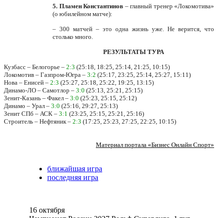
5. Пламен Константинов
– главный тренер «Локомотива»
(о юбилейном матче):
– 300 матчей – это одна жизнь уже. Не верится, что
столько много.
РЕЗУЛЬТАТЫ ТУРА
Кузбасс – Белогорье –
2:3
(25:18, 18:25, 25:14, 21:25, 10:15)
Локомотив – Газпром-Югра –
3:2
(25:17, 23:25, 25:14, 25:27, 15:11)
Нова – Енисей –
2:3
(25:27, 25:18, 25:22, 19:25, 13:15)
Динамо-ЛО – Самотлор –
3:0
(25:13, 25:21, 25:15)
Зенит-Казань – Факел –
3:0
(25:23, 25:15, 25:12)
Динамо – Урал –
3:0
(25:16, 29:27, 25:13)
Зенит СПб – АСК –
3:1
(23:25, 25:15, 25:21, 25:16)
Строитель – Нефтяник –
2:3
(17:25, 25:23, 27:25, 22:25, 10:15)
Материал портала «Бизнес Онлайн Спорт»
ближайшая игра
последняя игра
16 октября