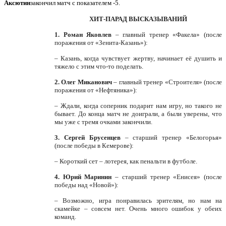
Аксютин
закончил матч с показателем -5.
ХИТ-ПАРАД ВЫСКАЗЫВАНИЙ
1. Роман Яковлев
– главный тренер «Факела» (после
поражения от «Зенита-Казань»):
– Казань, когда чувствует жертву, начинает её душить и
тяжело с этим что-то поделать.
2. Олег Миканович
– главный тренер «Строителя» (после
поражения от «Нефтяника»):
– Ждали, когда соперник подарит нам игру, но такого не
бывает. До конца матч не доиграли, а были уверены, что
мы уже с тремя очками закончили.
3.
Сергей Брусенцев
– старший тренер «Белогорья»
(после победы в Кемерове):
– Короткий сет – лотерея, как пенальти в футболе.
4. Юрий Маринин
– старший тренер «Енисея» (после
победы над «Новой»):
– Возможно, игра понравилась зрителям, но нам на
скамейке – совсем нет. Очень много ошибок у обеих
команд.