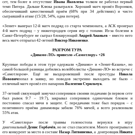
сет, тем более в отсутствие
Ивана Яковлева
толком не работал первый
темп Питера. Дальше Клюка разыгрался. Хороший матч провёл Воронков,
обеспечивший качественный приём (68% при 34 действиях) и чисто
сыгравший в атаке (15/28, 54%, одна потеря).
«Зенит» выиграл 12-й матч подряд со старта чемпионата, а АСК проиграл
4-й матч подряд – у нижегородцев серия игр с топами. Из-за болезни в
Санкт-Петербурге не сыграл блокирующий
Андрей Ананьев
– вместо него
весь матч отпрыгал 42-летний
Виктор Никоненко
.
РАЗГРОМ ТУРА
«Динамо-ЛО» привезло «Самотлору» +26
Крупные победы в этом туре одержали «Динамо» и «Зенит-Казань», но
самой большой разницы добились волейболисты «Динамо-ЛО» во встрече с
«Самотлором». Ещё не выздоровевший после простуды
Никола
Йовович
попал в заявку, но поводов экстренно выходить не было –
отличный матч провёл его напарник
Валентин
Стрильчук
.
37-летний связующий замучил соперников своими подачами (в первом сете
был рывок 9:7 – 19:7), закрывал соперников одиночным блоком и
постоянно спасал мячи в защите. С передачами тоже был порядок – с
позитивного приёма динамовцы забили 76% мячей, а всего реализовали
55% атак.
У «Самотлора» после травмы голеностопа вернулся в игру
диагональный
Денис Горбачёв
, но не стал спасителем. Много проигрывал и
его конкурент за место в составе
Назар
Литвиненко
, а доигровщик
Никита