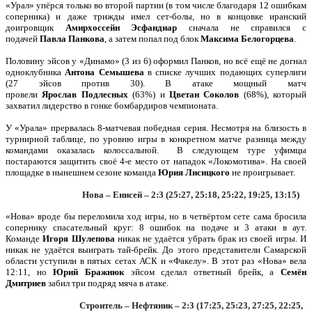
«Урал» упёрся только во второй партии (в том числе благодаря 12 ошибкам
соперника) и даже трижды имел сет-болы, но в концовке иранский
доигровщик
Амирхоссейн Эсфандиар
сначала не справился с
подачей
Павла Панкова
, а затем попал под блок
Максима
Белогорцева
.
Половину эйсов у «Динамо» (3 из 6) оформил Панков, но всё ещё не догнал
одноклубника
Антона Семышева
в списке лучших подающих суперлиги
(27 эйсов против 30). В атаке мощный матч
провели
Ярослав
Подлесных
(63%) и
Цветан
Соколов
(68%), который
захватил лидерство в гонке бомбардиров чемпионата.
У «Урала» прервалась 8-матчевая победная серия. Несмотря на близость в
турнирной таблице, по уровню игры в конкретном матче разница между
командами оказалась колоссальной. В следующем туре уфимцы
постараются защитить своё 4-е место от нападок «Локомотива». На своей
площадке в нынешнем сезоне команда
Юрия Лисицкого
не проигрывает.
Нова – Енисей – 2:3 (25:27, 25:18, 25:22, 19:25, 13:15)
«Нова» вроде бы переломила ход игры, но в четвёртом сете сама бросила
сопернику спасательный круг: 8 ошибок на подаче и 3 атаки в аут.
Команде
Игоря Шулепова
никак не удаётся убрать брак из своей игры. И
никак не удаётся выиграть тай-брейк. До этого представители Самарской
области уступили в пятых сетах АСК и «Факелу». В этот раз «Нова» вела
12:11, но
Юрий Бражнюк
эйсом сделал ответный брейк, а
Семён
Дмитриев
забил три подряд мяча в атаке.
Строитель – Нефтяник – 2:3 (17:25, 25:23, 27:25, 22:25,