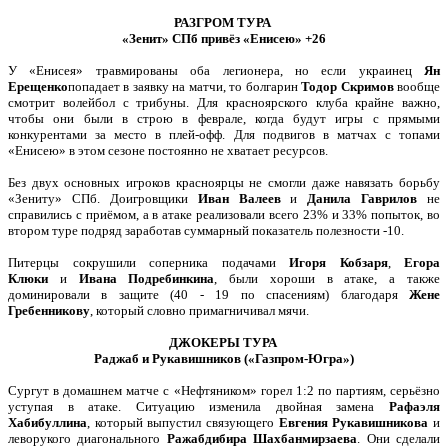
РАЗГРОМ ТУРА
«Зенит» СПб привёз «Енисею» +26
У «Енисея» травмированы оба легионера, но если украинец
Ян
Ерещенко
попадает в заявку на матчи, то болгарин
Тодор Скримов
вообще
смотрит волейбол с трибуны. Для красноярского клуба крайне важно,
чтобы они были в строю в феврале, когда будут игры с прямыми
конкурентами за место в плей-офф. Для подвигов в матчах с топами
«Енисею» в этом сезоне постоянно не хватает ресурсов.
Без двух основных игроков красноярцы не смогли даже навязать борьбу
«Зениту» СПб. Доигровщики
Иван Валеев
и
Данила Гаврилов
не
справились с приёмом, а в атаке реализовали всего 23% и 33% попыток, во
втором туре подряд заработав суммарный показатель полезности -10.
Питерцы сокрушили соперника подачами
Игоря Кобзаря
,
Егора
Клюки
и
Ивана
Подребинкина
, были хороши в атаке, а также
доминировали в защите (40 - 19 по спасениям) благодаря
Жене
Гребенникову
, который словно примагничивал мячи.
ДЖОКЕРЫ ТУРА
Раджаб и Рукавишников («Газпром-Югра»)
Сургут в домашнем матче с «Нефтяником» горел 1:2 по партиям, серьёзно
уступая в атаке. Ситуацию изменила двойная замена
Рафаэля
Хабибуллина
, который выпустил связующего
Евгения Рукавишникова
и
леворукого диагонального
Ражабдибира
Шахбанмирзаева
. Они сделали