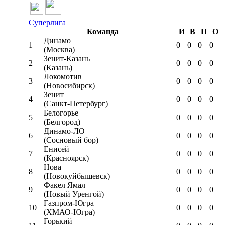
Суперлига
Команда
И
В
П
О
Динамо
1
0
0
0
0
(Москва)
Зенит-Казань
2
0
0
0
0
(Казань)
Локомотив
3
0
0
0
0
(Новосибирск)
Зенит
4
0
0
0
0
(Санкт-Петербург)
Белогорье
5
0
0
0
0
(Белгород)
Динамо-ЛО
6
0
0
0
0
(Сосновый бор)
Енисей
7
0
0
0
0
(Красноярск)
Нова
8
0
0
0
0
(Новокуйбышевск)
Факел Ямал
9
0
0
0
0
(Новый Уренгой)
Газпром-Югра
10
0
0
0
0
(ХМАО-Югра)
Горький