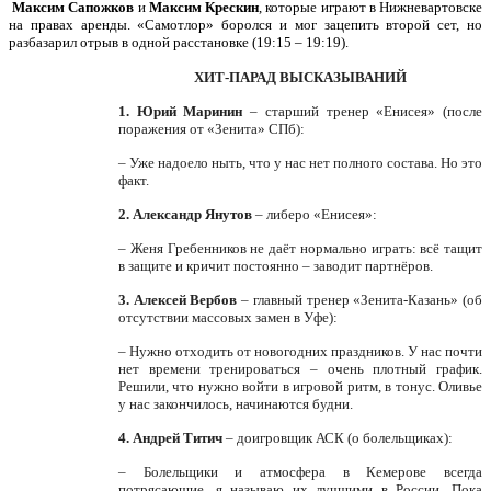
Максим Сапожков
и
Максим Крескин
, которые играют в Нижневартовске
на правах аренды. «Самотлор» боролся и мог зацепить второй сет, но
разбазарил отрыв в одной расстановке (19:15 – 19:19).
ХИТ-ПАРАД ВЫСКАЗЫВАНИЙ
1. Юрий Маринин
– старший тренер «Енисея» (после
поражения от «Зенита» СПб):
– Уже надоело ныть, что у нас нет полного состава. Но это
факт.
2. Александр Янутов
– либеро «Енисея»:
– Женя Гребенников не даёт нормально играть: всё тащит
в защите и кричит постоянно – заводит партнёров.
3. Алексей Вербов
– главный тренер «Зенита-Казань» (об
отсутствии массовых замен в Уфе):
– Нужно отходить от новогодних праздников. У нас почти
нет времени тренироваться – очень плотный график.
Решили, что нужно войти в игровой ритм, в тонус. Оливье
у нас закончилось, начинаются будни.
4. Андрей Титич
– доигровщик АСК (о болельщиках):
– Болельщики и атмосфера в Кемерове всегда
потрясающие, я называю их лучшими в России. Пока