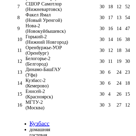
СШОР Самотлор
7
30
18
12
52
(Нижневартовск)
Факел Ямал
8
30
17
13
54
(Новый Уренгой)
Нова-2
9
30
16
14
47
(Новокуйбышевск)
Горький-2
10
30
14
16
38
(Нижний Новгород)
Оренбуржье-УОР
11
30
12
18
34
(Оренбург)
Белогорье-2
12
30
11
19
30
(Белгород)
Динамо-БашГАУ
13
30
6
24
23
(Уфа)
Кузбасс-2
14
30
6
24
18
(Кемерово)
Енисей-2
15
30
4
26
15
(Красноярск)
МГТУ-2
16
30
3
27
12
(Москва)
Кузбасс
домашняя
гостевая