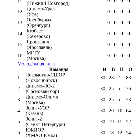
11
0
0
0
0
(Нижний Новгород)
Динамо-Урал
12
0
0
0
0
(Уфа)
Оренбуржье
13
0
0
0
0
(Оренбург)
Кузбасс
14
0
0
0
0
(Кемерово)
Ярославич
15
0
0
0
0
(Ярославль)
МГТУ
16
0
0
0
0
(Москва)
Молодёжная лига
Команда
И
В
П
О
Локомотив-CШОР
1
30
28
2
83
(Новосибирск)
Динамо-ЛО-2
2
30
25
5
76
(Сосновый бор)
Динамо-Олимп
3
30
25
5
73
(Москва)
Зенит-УОР
4
30
20
10
64
(Казань)
Зенит-2
5
30
19
11
52
(Санкт-Петербург)
ЮКИОР
6
30
18
12
54
(ХМАО-Югра)