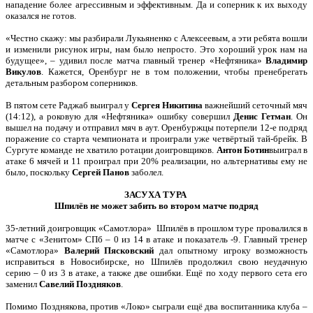
нападение более агрессивным и эффективным. Да и соперник к их выходу
оказался не готов.
«Честно скажу: мы разбирали Лукьяненко с Алексеевым, а эти ребята вошли
и изменили рисунок игры, нам было непросто. Это хороший урок нам на
будущее», – удивил после матча главный тренер «Нефтяника»
Владимир
Викулов
. Кажется, Оренбург не в том положении, чтобы пренебрегать
детальным разбором соперников.
В пятом сете Раджаб выиграл у
Сергея Никитина
важнейший сеточный мяч
(14:12), а роковую для «Нефтяника» ошибку совершил
Денис Гетман
. Он
вышел на подачу и отправил мяч в аут. Оренбуржцы потерпели 12-е подряд
поражение со старта чемпионата и проиграли уже четвёртый тай-брейк. В
Сургуте команде не хватило ротации доигровщиков.
Антон Ботин
выиграл в
атаке 6 мячей и 11 проиграл при 20% реализации, но альтернативы ему не
было, поскольку
Сергей Панов
заболел.
ЗАСУХА ТУРА
Шпилёв не может забить во втором матче подряд
35-летний доигровщик «Самотлора» Шпилёв в прошлом туре провалился в
матче с «Зенитом» СПб – 0 из 14 в атаке и показатель -9. Главный тренер
«Самотлора»
Валерий Пясковский
дал опытному игроку возможность
исправиться в Новосибирске, но Шпилёв продолжил свою неудачную
серию – 0 из 3 в атаке, а также две ошибки. Ещё по ходу первого сета его
заменил
Савелий Поздняков
.
Помимо Позднякова, против «Локо» сыграли ещё два воспитанника клуба –