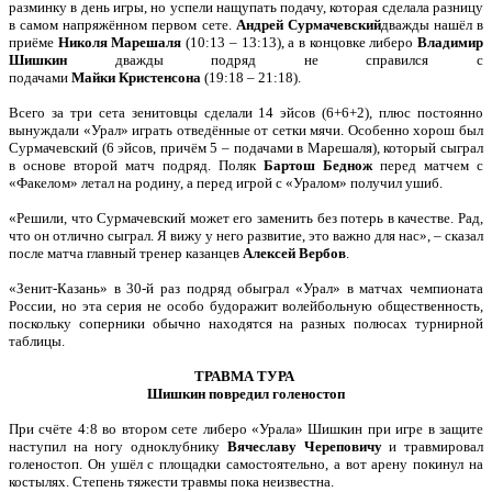
разминку в день игры, но успели нащупать подачу, которая сделала разницу
в самом напряжённом первом сете.
Андрей Сурмачевский
дважды нашёл в
приёме
Николя Марешаля
(10:13 – 13:13), а в концовке либеро
Владимир
Шишкин
дважды подряд не справился с
подачами
Майки
Кристенсона
(19:18 – 21:18).
Всего за три сета зенитовцы сделали 14 эйсов (6+6+2), плюс постоянно
вынуждали «Урал» играть отведённые от сетки мячи. Особенно хорош был
Сурмачевский (6 эйсов, причём 5 – подачами в Марешаля), который сыграл
в основе второй матч подряд. Поляк
Бартош
Беднож
перед матчем с
«Факелом» летал на родину, а перед игрой с «Уралом» получил ушиб.
«Решили, что Сурмачевский может его заменить без потерь в качестве. Рад,
что он отлично сыграл. Я вижу у него развитие, это важно для нас», – сказал
после матча главный тренер казанцев
Алексей Вербов
.
«Зенит-Казань» в 30-й раз подряд обыграл «Урал» в матчах чемпионата
России, но эта серия не особо будоражит волейбольную общественность,
поскольку соперники обычно находятся на разных полюсах турнирной
таблицы.
ТРАВМА ТУРА
Шишкин повредил голеностоп
При счёте 4:8 во втором сете либеро «Урала» Шишкин при игре в защите
наступил на ногу одноклубнику
Вячеславу Череповичу
и травмировал
голеностоп. Он ушёл с площадки самостоятельно, а вот арену покинул на
костылях. Степень тяжести травмы пока неизвестна.