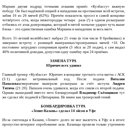
Маркин двумя подряд точными атаками принёс «Кузбассу» важную
победу. Он был надёжной опцией в нападении на протяжении всей встречи,
забив 16 из 26 мячей (62%). Причём показатель просел в самой концовке
четвёртого сета, когда нижегородцы четыре раза (!) в одном розыгрыше
отбились от атак доигровщика, который в пятой попытке ударил чуть выше
блока – это единственная ошибка Маркина в нападении за весь матч.
Всего 31-летний волейболист набрал 21 очко (в том числе 8 брейковых) и
завершил встречу с разницей выигранных/проигранных мячей +16. Он
постоянно затруднял соперникам приём (3 эйса за 20 подач), а сам выдал
46% позитивной доводки, допустив одну ошибку при 24 приёмах.
ЗАМЕНА ТУРА
Юричич всех удивил
Главный тренер «Кузбасса» Юричич в концовке третьего сета матча с АСК
(3:1) сделал нетривиальный ход. После подачи
Виталия
Папазова
кемеровчане выиграли розыгрыш за счёт заступа
Андрея
Титича
(21:20). Папазов очень удивился, когда его сняли со второй подачи.
Однако вышедший вместо него блокирующий
Владимир Съёмщиков
тут
же сделал эйс подачей в Пятыркина. Не иначе как тренерский гений.
БОМБАРДИРОВКА ТУРА
«Зенит-Казань» сделал 14 эйсов в Уфе
Из-за снегопада в Казани, «Зенит» долго не мог вылететь в Уфу и в итоге
пропустил вечернее опробование зала. Казанцы провели только утреннюю