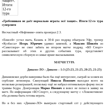
«Гребенников не даёт нормально играть: всё тащит». Итоги 12-го тура
суперлиги
Несчастный «Нефтяник» опять проиграл 2:3.
«Енисей» устал ныть, Казань в 30-й раз подряд обыграла Уфу, тренер
«Кузбасса»
Игорь Юричич
удивил заменой, а
Максим Шпилёв
из
«Самотлора» не смог забить во втором матче подряд. «БО Спорт»
рассказывает об этих и других событиях тура, представляет
символическую сборную и самые яркие высказывания.
МАТЧИ ТУРА
Динамо-ЛО – Динамо – 1:3 (25:23, 21:25, 20:25, 21:25)
Динамовское дерби наверняка было бы ещё интереснее, сыграй за хозяев их
сербские легионеры. Связующий
Никола Йовович
выходил всего на
несколько розыгрышей, поскольку ещё не набрал оптимальную форму после
травмы бедра. Доигровщик
Марко Ивович
и вовсе не попал в заявку на
матч. По информации «БО Спорт», к следующему матчу с «Локомотивом»
оба должны быть готовы играть.
Но и без них «Динамо-ЛО» выиграло стартовый сет у действующего