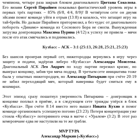
чемпиона, четыре раза закрыв блоком диагонального
Цветана Соколова
.
Его визави
Сергей Пирайнен
показывал фантастический уровень игры в
первых трёх партиях – 85% (6/8, 4/4, 8/9)! В четвёртом сете он двумя
эйсами помог команде уйти в отрыв (13:8) и казалось, что затащит игру на
тай-брейк. Но дальше Пирайнен притормозил, а без чудес от диагонального
побороть «Динамо» команда из Соснового Бора не смогла. Вынужденная
загрузка доигровщика
Максима Пурина
(4/12) к успеху не привела – мячи
после его атак смягчались и поднимались.
Кузбасс – АСК – 3:1 (25:13, 26:28, 25:21, 25:23)
Без шансов проиграв первый сет, нижегородцы вернулись в игру через
защиту и подачи, задёргав либеро «Кузбасса»
Александра Моисеева
.
Диагональный АСК
Лео Андрич
по ходу партии пережил кризис, но
выиграл концовку, забив три мяча подряд. В третьем сете инициатива тоже
была у опытных нижегородцев, но
Александр Пятыркин
при счёте 20:19
не забил переходящий мяч, который наверняка будет сниться ему в
кошмарах.
Этот эпизод сразу пошатнул уверенность Пятыркина – доигровщик в
концовке поплыл в приёме, а в следующем сете трижды упёрся в блок
«Кузбасса». При счёте 8:14 вместо него вышел
Никита Кухно
и помог
команде организовать успешную погоню (23:23). Потеря концентрации уже
стоила «Кузбассу» потерянного очка в матче с «Уралом» (3:2). В этот раз
кемеровчане едва не наступили на те же грабли.
MVP ТУРА
Александр Маркин («Кузбасс»)