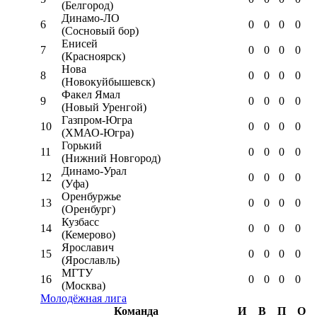
(Белгород)
Динамо-ЛО
6
0
0
0
0
(Сосновый бор)
Енисей
7
0
0
0
0
(Красноярск)
Нова
8
0
0
0
0
(Новокуйбышевск)
Факел Ямал
9
0
0
0
0
(Новый Уренгой)
Газпром-Югра
10
0
0
0
0
(ХМАО-Югра)
Горький
11
0
0
0
0
(Нижний Новгород)
Динамо-Урал
12
0
0
0
0
(Уфа)
Оренбуржье
13
0
0
0
0
(Оренбург)
Кузбасс
14
0
0
0
0
(Кемерово)
Ярославич
15
0
0
0
0
(Ярославль)
МГТУ
16
0
0
0
0
(Москва)
Молодёжная лига
Команда
И
В
П
О