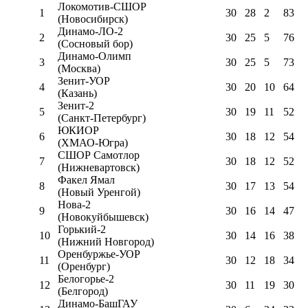
Локомотив-CШОР
1
30
28
2
83
(Новосибирск)
Динамо-ЛО-2
2
30
25
5
76
(Сосновый бор)
Динамо-Олимп
3
30
25
5
73
(Москва)
Зенит-УОР
4
30
20
10
64
(Казань)
Зенит-2
5
30
19
11
52
(Санкт-Петербург)
ЮКИОР
6
30
18
12
54
(ХМАО-Югра)
СШОР Самотлор
7
30
18
12
52
(Нижневартовск)
Факел Ямал
8
30
17
13
54
(Новый Уренгой)
Нова-2
9
30
16
14
47
(Новокуйбышевск)
Горький-2
10
30
14
16
38
(Нижний Новгород)
Оренбуржье-УОР
11
30
12
18
34
(Оренбург)
Белогорье-2
12
30
11
19
30
(Белгород)
Динамо-БашГАУ