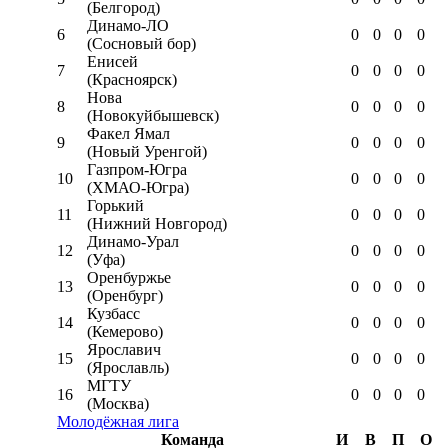
(Белгород)
Динамо-ЛО
6
0
0
0
0
(Сосновый бор)
Енисей
7
0
0
0
0
(Красноярск)
Нова
8
0
0
0
0
(Новокуйбышевск)
Факел Ямал
9
0
0
0
0
(Новый Уренгой)
Газпром-Югра
10
0
0
0
0
(ХМАО-Югра)
Горький
11
0
0
0
0
(Нижний Новгород)
Динамо-Урал
12
0
0
0
0
(Уфа)
Оренбуржье
13
0
0
0
0
(Оренбург)
Кузбасс
14
0
0
0
0
(Кемерово)
Ярославич
15
0
0
0
0
(Ярославль)
МГТУ
16
0
0
0
0
(Москва)
Молодёжная лига
Команда
И
В
П
О