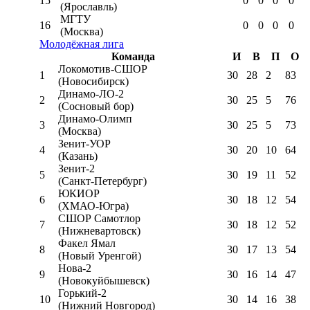
15
0
0
0
0
(Ярославль)
МГТУ
16
0
0
0
0
(Москва)
Молодёжная лига
Команда
И
В
П
О
Локомотив-CШОР
1
30
28
2
83
(Новосибирск)
Динамо-ЛО-2
2
30
25
5
76
(Сосновый бор)
Динамо-Олимп
3
30
25
5
73
(Москва)
Зенит-УОР
4
30
20
10
64
(Казань)
Зенит-2
5
30
19
11
52
(Санкт-Петербург)
ЮКИОР
6
30
18
12
54
(ХМАО-Югра)
СШОР Самотлор
7
30
18
12
52
(Нижневартовск)
Факел Ямал
8
30
17
13
54
(Новый Уренгой)
Нова-2
9
30
16
14
47
(Новокуйбышевск)
Горький-2
10
30
14
16
38
(Нижний Новгород)