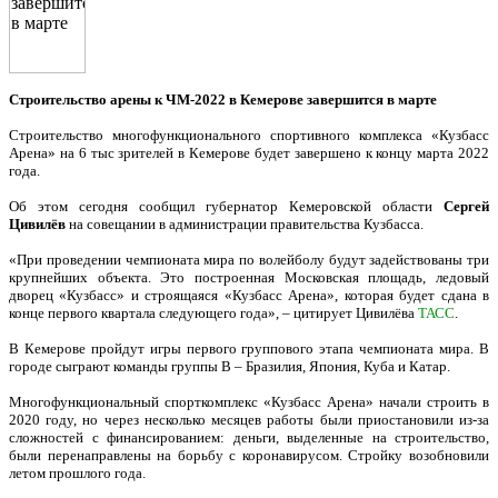
Строительство арены к ЧМ-2022 в Кемерове завершится в марте
Строительство многофункционального спортивного комплекса «Кузбасс
Арена» на 6 тыс зрителей в Кемерове будет завершено к концу марта 2022
года.
Об этом сегодня сообщил губернатор Кемеровской области
Сергей
Цивилёв
на совещании в администрации правительства Кузбасса.
«При проведении чемпионата мира по волейболу будут задействованы три
крупнейших объекта. Это построенная Московская площадь, ледовый
дворец «Кузбасс» и строящаяся «Кузбасс Арена», которая будет сдана в
конце первого квартала следующего года», – цитирует Цивилёва
ТАСС
.
В Кемерове пройдут игры первого группового этапа чемпионата мира. В
городе сыграют команды группы B – Бразилия, Япония, Куба и Катар.
Многофункциональный спорткомплекс «Кузбасс Арена» начали строить в
2020 году, но через несколько месяцев работы были приостановили из-за
сложностей с финансированием: деньги, выделенные на строительство,
были перенаправлены на борьбу с коронавирусом. Стройку возобновили
летом прошлого года.