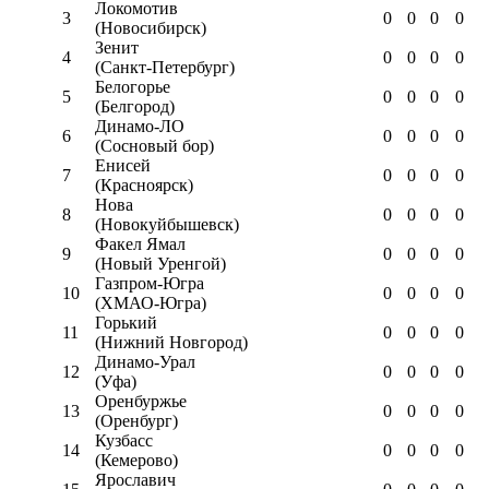
Локомотив
3
0
0
0
0
(Новосибирск)
Зенит
4
0
0
0
0
(Санкт-Петербург)
Белогорье
5
0
0
0
0
(Белгород)
Динамо-ЛО
6
0
0
0
0
(Сосновый бор)
Енисей
7
0
0
0
0
(Красноярск)
Нова
8
0
0
0
0
(Новокуйбышевск)
Факел Ямал
9
0
0
0
0
(Новый Уренгой)
Газпром-Югра
10
0
0
0
0
(ХМАО-Югра)
Горький
11
0
0
0
0
(Нижний Новгород)
Динамо-Урал
12
0
0
0
0
(Уфа)
Оренбуржье
13
0
0
0
0
(Оренбург)
Кузбасс
14
0
0
0
0
(Кемерово)
Ярославич