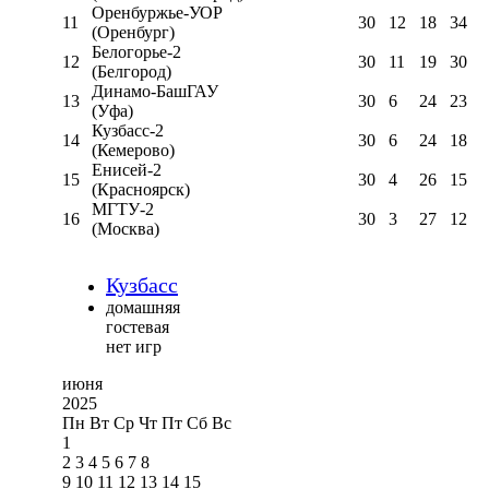
Оренбуржье-УОР
11
30
12
18
34
(Оренбург)
Белогорье-2
12
30
11
19
30
(Белгород)
Динамо-БашГАУ
13
30
6
24
23
(Уфа)
Кузбасс-2
14
30
6
24
18
(Кемерово)
Енисей-2
15
30
4
26
15
(Красноярск)
МГТУ-2
16
30
3
27
12
(Москва)
Кузбасс
домашняя
гостевая
нет игр
июня
2025
Пн
Вт
Ср
Чт
Пт
Сб
Вс
1
2
3
4
5
6
7
8
9
10
11
12
13
14
15