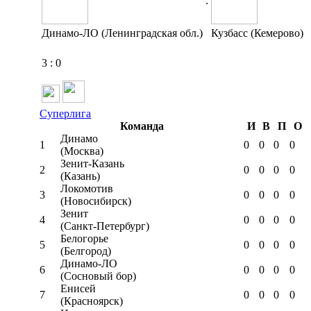
:
Динамо-ЛО (Ленинградская обл.)
Кузбасс (Кемерово)
3
:
0
Суперлига
Команда
И
В
П
О
Динамо
1
0
0
0
0
(Москва)
Зенит-Казань
2
0
0
0
0
(Казань)
Локомотив
3
0
0
0
0
(Новосибирск)
Зенит
4
0
0
0
0
(Санкт-Петербург)
Белогорье
5
0
0
0
0
(Белгород)
Динамо-ЛО
6
0
0
0
0
(Сосновый бор)
Енисей
7
0
0
0
0
(Красноярск)