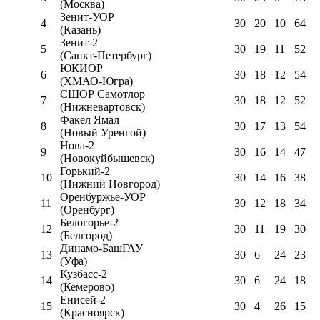
(Москва)
Зенит-УОР
4
30
20
10
64
(Казань)
Зенит-2
5
30
19
11
52
(Санкт-Петербург)
ЮКИОР
6
30
18
12
54
(ХМАО-Югра)
СШОР Самотлор
7
30
18
12
52
(Нижневартовск)
Факел Ямал
8
30
17
13
54
(Новый Уренгой)
Нова-2
9
30
16
14
47
(Новокуйбышевск)
Горький-2
10
30
14
16
38
(Нижний Новгород)
Оренбуржье-УОР
11
30
12
18
34
(Оренбург)
Белогорье-2
12
30
11
19
30
(Белгород)
Динамо-БашГАУ
13
30
6
24
23
(Уфа)
Кузбасс-2
14
30
6
24
18
(Кемерово)
Енисей-2
15
30
4
26
15
(Красноярск)