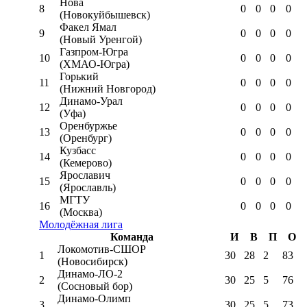
Нова
8
0
0
0
0
(Новокуйбышевск)
Факел Ямал
9
0
0
0
0
(Новый Уренгой)
Газпром-Югра
10
0
0
0
0
(ХМАО-Югра)
Горький
11
0
0
0
0
(Нижний Новгород)
Динамо-Урал
12
0
0
0
0
(Уфа)
Оренбуржье
13
0
0
0
0
(Оренбург)
Кузбасс
14
0
0
0
0
(Кемерово)
Ярославич
15
0
0
0
0
(Ярославль)
МГТУ
16
0
0
0
0
(Москва)
Молодёжная лига
Команда
И
В
П
О
Локомотив-CШОР
1
30
28
2
83
(Новосибирск)
Динамо-ЛО-2
2
30
25
5
76
(Сосновый бор)
Динамо-Олимп
3
30
25
5
73