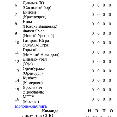
Динамо-ЛО
6
0
0
0
0
(Сосновый бор)
Енисей
7
0
0
0
0
(Красноярск)
Нова
8
0
0
0
0
(Новокуйбышевск)
Факел Ямал
9
0
0
0
0
(Новый Уренгой)
Газпром-Югра
10
0
0
0
0
(ХМАО-Югра)
Горький
11
0
0
0
0
(Нижний Новгород)
Динамо-Урал
12
0
0
0
0
(Уфа)
Оренбуржье
13
0
0
0
0
(Оренбург)
Кузбасс
14
0
0
0
0
(Кемерово)
Ярославич
15
0
0
0
0
(Ярославль)
МГТУ
16
0
0
0
0
(Москва)
Молодёжная лига
Команда
И
В
П
О
Локомотив-CШОР