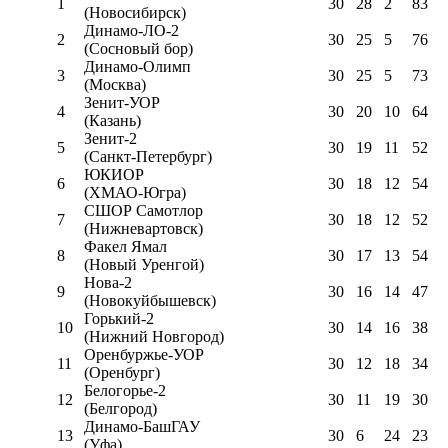
1
30
28
2
83
(Новосибирск)
Динамо-ЛО-2
2
30
25
5
76
(Сосновый бор)
Динамо-Олимп
3
30
25
5
73
(Москва)
Зенит-УОР
4
30
20
10
64
(Казань)
Зенит-2
5
30
19
11
52
(Санкт-Петербург)
ЮКИОР
6
30
18
12
54
(ХМАО-Югра)
СШОР Самотлор
7
30
18
12
52
(Нижневартовск)
Факел Ямал
8
30
17
13
54
(Новый Уренгой)
Нова-2
9
30
16
14
47
(Новокуйбышевск)
Горький-2
10
30
14
16
38
(Нижний Новгород)
Оренбуржье-УОР
11
30
12
18
34
(Оренбург)
Белогорье-2
12
30
11
19
30
(Белгород)
Динамо-БашГАУ
13
30
6
24
23
(Уфа)