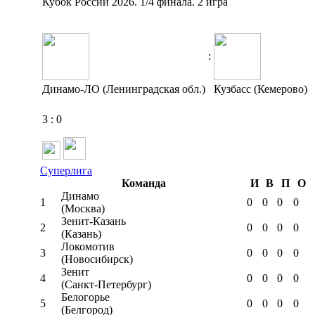
Кубок России 2026. 1/4 финала. 2 игра
:
Динамо-ЛО (Ленинградская обл.)
Кузбасс (Кемерово)
3
:
0
Суперлига
Команда
И
В
П
О
Динамо
1
0
0
0
0
(Москва)
Зенит-Казань
2
0
0
0
0
(Казань)
Локомотив
3
0
0
0
0
(Новосибирск)
Зенит
4
0
0
0
0
(Санкт-Петербург)
Белогорье
5
0
0
0
0
(Белгород)