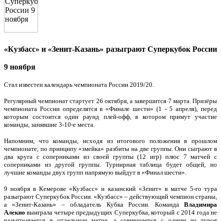
«Кузбасс» и «Зенит-Казань» разыграют Суперкубок России
9 ноября
Стал известен календарь чемпионата России 2019/20.
Регулярный чемпионат стартует 26 октября, а завершится 7 марта. Призёры
чемпионата России определятся в «Финале шести» (1 - 5 апреля), перед
которым состоится один раунд плей-офф, в котором примут участие
команды, занявшие 3-10-е места.
Напомним, что команды, исходя из итогового положения в прошлом
чемпионате, по принципу «змейка» разбиты на две группы. Они сыграют в
два круга с соперниками из своей группы (12 игр) плюс 7 матчей с
соперниками из другой группы. Турнирная таблица будет общей, но
лучшие команды двух групп напрямую выйдут в «Финал шести».
9 ноября в Кемерове «Кузбасс» и казанский «Зенит» в матче 5-го тура
разыграют Суперкубок России. «Кузбасс» – действующий чемпион страны,
а «Зенит-Казань» – обладатель Кубка России. Команда
Владимира
Алекно
выиграла четыре предыдущих Суперкубка, который с 2014 года не
разыгрывается в отдельном матче, а совмещается с одним из туров