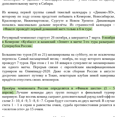
дополнительному матчу в Сибири.
Из команд первой группы самый тяжелый календарь у «Динамо-ЛО»,
которому по ходу сезона предстоит побывать в Кемерове, Новосибирске,
Красноярске, Нижневартовске, Сургуте и Новом Уренгое. Динамовцам
попались максимально дальние перелёты. Из странностей календаря –
«Факел» проведёт первый домашний матч только в 6-м туре.
Регулярный чемпионат стартует 26 октября, а завершится 7 марта.
9 ноября
в Кемерове «Кузбасс» и казанский «Зенит» в матче 5-го тура разыграют
Суперкубок России.
Большинство туров (16 из 21) запланированы на субботу, но не исключены
переносы. Самый насыщенный месяц – ноябрь, по ходу которого команды
проведут 7 туров. При этом с 1 по 18 января в суперлиге не запланировано
ни одного матча. Перерыв связан с европейским квалификационным
турниром на Олимпиаду-2020. Даже если сборная России в августе
досрочно завоюет путевку в Токио, некоторым клубам зимой наверняка
придётся отпустить своих легионеров.
Призёры чемпионата России определятся в «Финале шести» (1 - 5
апреля).
Лучшие команды двух групп попадут в финальный турнир
напрямую. Еще восемь команд сыграют дополнительный раунд плей-офф по
схеме 3 - 10, 4 - 9, 5 - 8, 6 - 7. Серии будут состоять из двух матчей. В случае
счета 1 - 1 в серии и равенства очков, судьба противостояния решится в
«золотом сете» до 15 очков.