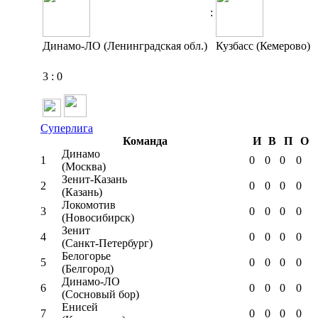
:
Динамо-ЛО (Ленинградская обл.)
Кузбасс (Кемерово)
3
:
0
Суперлига
Команда
И
В
П
О
Динамо
1
0
0
0
0
(Москва)
Зенит-Казань
2
0
0
0
0
(Казань)
Локомотив
3
0
0
0
0
(Новосибирск)
Зенит
4
0
0
0
0
(Санкт-Петербург)
Белогорье
5
0
0
0
0
(Белгород)
Динамо-ЛО
6
0
0
0
0
(Сосновый бор)
Енисей
7
0
0
0
0