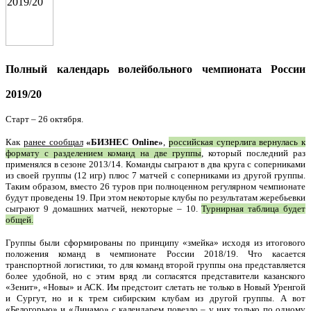
Полный календарь волейбольного чемпионата России
2019/20
Старт – 26 октября.
Как
ранее сообщал
«БИЗНЕС Online»
,
российская суперлига вернулась к
формату с разделением команд на две группы
, который последний раз
применялся в сезоне 2013/14. Команды сыграют в два круга с соперниками
из своей группы (12 игр) плюс 7 матчей с соперниками из другой группы.
Таким образом, вместо 26 туров при полноценном регулярном чемпионате
будут проведены 19. При этом некоторые клубы по результатам жеребьевки
сыграют 9 домашних матчей, некоторые – 10.
Турнирная таблица будет
общей.
Группы были сформированы по принципу «змейка» исходя из итогового
положения команд в чемпионате России 2018/19. Что касается
транспортной логистики, то для команд второй группы она представляется
более удобной, но с этим вряд ли согласятся представители казанского
«Зенит», «Новы» и АСК. Им предстоит слетать не только в Новый Уренгой
и Сургут, но и к трем сибирским клубам из другой группы. А вот
«Белогорью» и «Динамо» с календарем повезло – у них только по одному