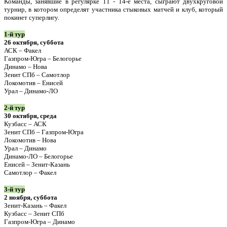
Команды, занявшие в регулярке 11 - 14-е места, сыграют двухкруговой
турнир, в котором определят участника стыковых матчей и клуб, который
покинет суперлигу.
1-й тур
26 октября, суббота
АСК – Факел
Газпром-Югра – Белогорье
Динамо – Нова
Зенит СПб – Самотлор
Локомотив – Енисей
Урал – Динамо-ЛО
2-й тур
30 октября, среда
Кузбасс – АСК
Зенит СПб – Газпром-Югра
Локомотив – Нова
Урал – Динамо
Динамо-ЛО – Белогорье
Енисей – Зенит-Казань
Самотлор – Факел
3-й тур
2 ноября, суббота
Зенит-Казань – Факел
Кузбасс – Зенит СПб
Газпром-Югра – Динамо