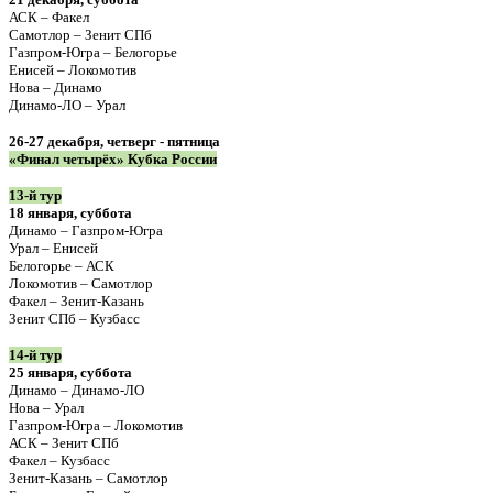
АСК – Факел
Самотлор – Зенит СПб
Газпром-Югра – Белогорье
Енисей – Локомотив
Нова – Динамо
Динамо-ЛО – Урал
26-27 декабря, четверг - пятница
«Финал четырёх» Кубка России
13-й тур
18 января, суббота
Динамо – Газпром-Югра
Урал – Енисей
Белогорье – АСК
Локомотив – Самотлор
Факел – Зенит-Казань
Зенит СПб – Кузбасс
14-й тур
25 января, суббота
Динамо – Динамо-ЛО
Нова – Урал
Газпром-Югра – Локомотив
АСК – Зенит СПб
Факел – Кузбасс
Зенит-Казань – Самотлор