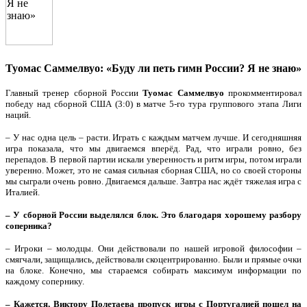
Туомас Саммелвуо: «Буду ли петь гимн России? Я не знаю»
Главный тренер сборной России
Туомас Саммелвуо
прокомментировал
победу над сборной США (3:0) в матче 5-го тура группового этапа Лиги
наций.
– У нас одна цель – расти. Играть с каждым матчем лучше. И сегодняшняя
игра показала, что мы двигаемся вперёд. Рад, что играли ровно, без
перепадов. В первой партии искали уверенность и ритм игры, потом играли
уверенно. Может, это не самая сильная сборная США, но со своей стороны
мы сыграли очень ровно. Двигаемся дальше. Завтра нас ждёт тяжелая игра с
Италией.
– У сборной России выделялся блок. Это благодаря хорошему разбору
соперника?
– Игроки – молодцы. Они действовали по нашей игровой философии –
смягчали, защищались, действовали скоцентрированно. Были и прямые очки
на блоке. Конечно, мы стараемся собирать максимум информации по
каждому сопернику.
– Кажется, Виктору Полетаева пропуск игры с Португалией пошел на