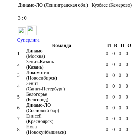
Динамо-ЛО (Ленинградская обл.)
Кузбасс (Кемерово)
3
:
0
Суперлига
Команда
И
В
П
О
Динамо
1
0
0
0
0
(Москва)
Зенит-Казань
2
0
0
0
0
(Казань)
Локомотив
3
0
0
0
0
(Новосибирск)
Зенит
4
0
0
0
0
(Санкт-Петербург)
Белогорье
5
0
0
0
0
(Белгород)
Динамо-ЛО
6
0
0
0
0
(Сосновый бор)
Енисей
7
0
0
0
0
(Красноярск)
Нова
8
0
0
0
0
(Новокуйбышевск)