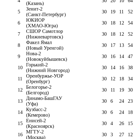
4
30
20
10
64
(Казань)
Зенит-2
5
30
19
11
52
(Санкт-Петербург)
ЮКИОР
6
30
18
12
54
(ХМАО-Югра)
СШОР Самотлор
7
30
18
12
52
(Нижневартовск)
Факел Ямал
8
30
17
13
54
(Новый Уренгой)
Нова-2
9
30
16
14
47
(Новокуйбышевск)
Горький-2
10
30
14
16
38
(Нижний Новгород)
Оренбуржье-УОР
11
30
12
18
34
(Оренбург)
Белогорье-2
12
30
11
19
30
(Белгород)
Динамо-БашГАУ
13
30
6
24
23
(Уфа)
Кузбасс-2
14
30
6
24
18
(Кемерово)
Енисей-2
15
30
4
26
15
(Красноярск)
МГТУ-2
16
30
3
27
12
(Москва)