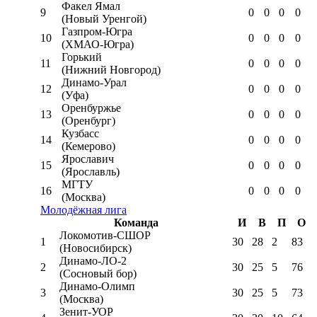
Факел Ямал
9
0
0
0
0
(Новый Уренгой)
Газпром-Югра
10
0
0
0
0
(ХМАО-Югра)
Горький
11
0
0
0
0
(Нижний Новгород)
Динамо-Урал
12
0
0
0
0
(Уфа)
Оренбуржье
13
0
0
0
0
(Оренбург)
Кузбасс
14
0
0
0
0
(Кемерово)
Ярославич
15
0
0
0
0
(Ярославль)
МГТУ
16
0
0
0
0
(Москва)
Молодёжная лига
Команда
И
В
П
О
Локомотив-CШОР
1
30
28
2
83
(Новосибирск)
Динамо-ЛО-2
2
30
25
5
76
(Сосновый бор)
Динамо-Олимп
3
30
25
5
73
(Москва)
Зенит-УОР