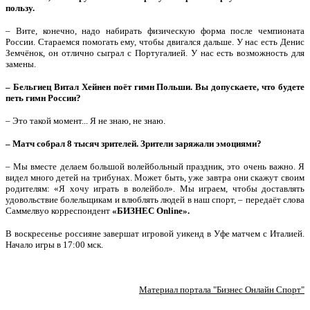
пользу.
– Вите, конечно, надо набирать физическую форма после чемпионата
России. Стараемся помогать ему, чтобы двигался дальше. У нас есть Денис
Земчёнок, он отлично сыграл с Португалией. У нас есть возможность для
замены.
– Бельгиец Витал Хейнен поёт гимн Польши. Вы допускаете, что будете
петь гимн России?
– Это такой момент... Я не знаю, не знаю.
– Матч собрал 8 тысяч зрителей. Зрители заряжали эмоциями?
– Мы вместе делаем большой волейбольный праздник, это очень важно. Я
видел много детей на трибунах. Может быть, уже завтра они скажут своим
родителям: «Я хочу играть в волейбол». Мы играем, чтобы доставлять
удовольствие болельщикам и влюблять людей в наш спорт, – передаёт слова
Саммелвуо корреспондент
«БИЗНЕС
Online».
В воскресенье россияне завершат игровой уикенд в Уфе матчем с Италией.
Начало игры в 17:00 мск.
Материал портала "Бизнес Онлайн Спорт"