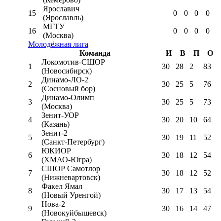
Ярославич
15
0
0
0
0
(Ярославль)
МГТУ
16
0
0
0
0
(Москва)
Молодёжная лига
Команда
И
В
П
О
Локомотив-CШОР
1
30
28
2
83
(Новосибирск)
Динамо-ЛО-2
2
30
25
5
76
(Сосновый бор)
Динамо-Олимп
3
30
25
5
73
(Москва)
Зенит-УОР
4
30
20
10
64
(Казань)
Зенит-2
5
30
19
11
52
(Санкт-Петербург)
ЮКИОР
6
30
18
12
54
(ХМАО-Югра)
СШОР Самотлор
7
30
18
12
52
(Нижневартовск)
Факел Ямал
8
30
17
13
54
(Новый Уренгой)
Нова-2
9
30
16
14
47
(Новокуйбышевск)