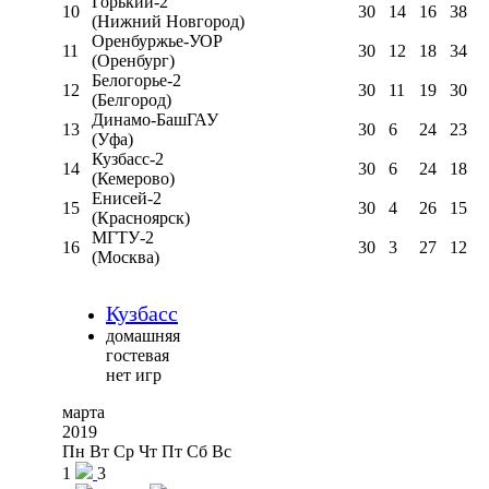
Горький-2
10
30
14
16
38
(Нижний Новгород)
Оренбуржье-УОР
11
30
12
18
34
(Оренбург)
Белогорье-2
12
30
11
19
30
(Белгород)
Динамо-БашГАУ
13
30
6
24
23
(Уфа)
Кузбасс-2
14
30
6
24
18
(Кемерово)
Енисей-2
15
30
4
26
15
(Красноярск)
МГТУ-2
16
30
3
27
12
(Москва)
Кузбасс
домашняя
гостевая
нет игр
марта
2019
Пн
Вт
Ср
Чт
Пт
Сб
Вс
1
3