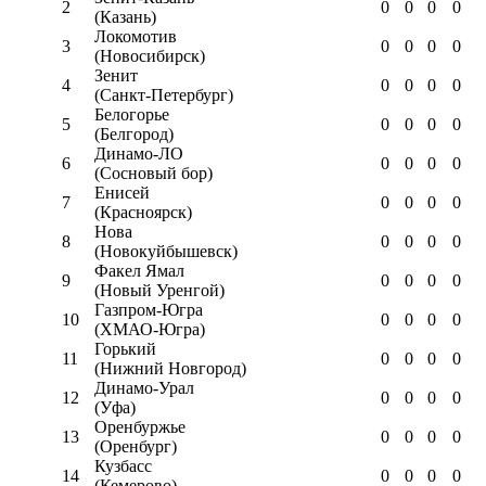
2
0
0
0
0
(Казань)
Локомотив
3
0
0
0
0
(Новосибирск)
Зенит
4
0
0
0
0
(Санкт-Петербург)
Белогорье
5
0
0
0
0
(Белгород)
Динамо-ЛО
6
0
0
0
0
(Сосновый бор)
Енисей
7
0
0
0
0
(Красноярск)
Нова
8
0
0
0
0
(Новокуйбышевск)
Факел Ямал
9
0
0
0
0
(Новый Уренгой)
Газпром-Югра
10
0
0
0
0
(ХМАО-Югра)
Горький
11
0
0
0
0
(Нижний Новгород)
Динамо-Урал
12
0
0
0
0
(Уфа)
Оренбуржье
13
0
0
0
0
(Оренбург)
Кузбасс
14
0
0
0
0
(Кемерово)