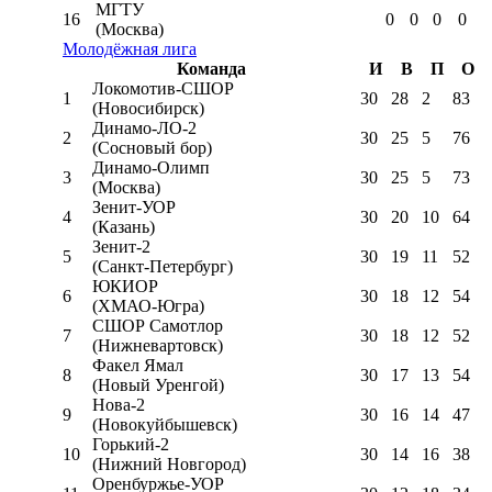
МГТУ
16
0
0
0
0
(Москва)
Молодёжная лига
Команда
И
В
П
О
Локомотив-CШОР
1
30
28
2
83
(Новосибирск)
Динамо-ЛО-2
2
30
25
5
76
(Сосновый бор)
Динамо-Олимп
3
30
25
5
73
(Москва)
Зенит-УОР
4
30
20
10
64
(Казань)
Зенит-2
5
30
19
11
52
(Санкт-Петербург)
ЮКИОР
6
30
18
12
54
(ХМАО-Югра)
СШОР Самотлор
7
30
18
12
52
(Нижневартовск)
Факел Ямал
8
30
17
13
54
(Новый Уренгой)
Нова-2
9
30
16
14
47
(Новокуйбышевск)
Горький-2
10
30
14
16
38
(Нижний Новгород)
Оренбуржье-УОР