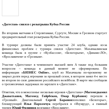
«Дагестан» снялся с розыгрыша Кубка России
Во вторник матчами в Стерлитамаке, Сургуте, Москве и Грозном стартует
предварительный этап розыгрыша Кубка России.
В турнире должны были принять участие 24 клуба, однако из-за
финансовых проблем с турнира снялся «Дагестан». Махачкалинская
команда была в группе с «Кузбассом», «Белогорьем», «Динамо-ЛО»,
«Ярославичем» и «Грозным».
Участие «Дагестана» в чемпионате высшей лиги А также под большим
вопросом – команда в данный момент не сформирована. По
информации
«БИЗНЕС
Online»
, клуб из Махачкалы по-прежнему не
закрыл долги перед игроками за прошлый сезон, в котором занял 4-е место
во втором по силе дивизионе российского волейбола. В марте мы сообщали
о трехмесячных задержках по зарплате в «Дагестане».
Отметим, что в межсезонье несколько игроков «Дагестана» (
Магомедкамил
Джаватханов, Магомед Гайрбеков, Омар Курбанов
) перешли в
«Грозный». Диагональный
Сергей Баранов
пополнил «Белогорье»,
блокирующий
Илья Пархомчук
перебрался в «Изумруд», а главный
тренер
Юрий
Филиппов
возглавил «Ярославич».