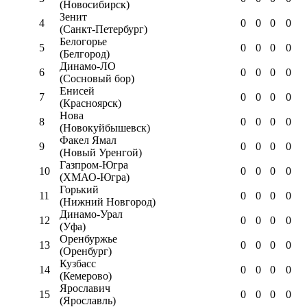
(Новосибирск)
Зенит
4
0
0
0
0
(Санкт-Петербург)
Белогорье
5
0
0
0
0
(Белгород)
Динамо-ЛО
6
0
0
0
0
(Сосновый бор)
Енисей
7
0
0
0
0
(Красноярск)
Нова
8
0
0
0
0
(Новокуйбышевск)
Факел Ямал
9
0
0
0
0
(Новый Уренгой)
Газпром-Югра
10
0
0
0
0
(ХМАО-Югра)
Горький
11
0
0
0
0
(Нижний Новгород)
Динамо-Урал
12
0
0
0
0
(Уфа)
Оренбуржье
13
0
0
0
0
(Оренбург)
Кузбасс
14
0
0
0
0
(Кемерово)
Ярославич
15
0
0
0
0
(Ярославль)