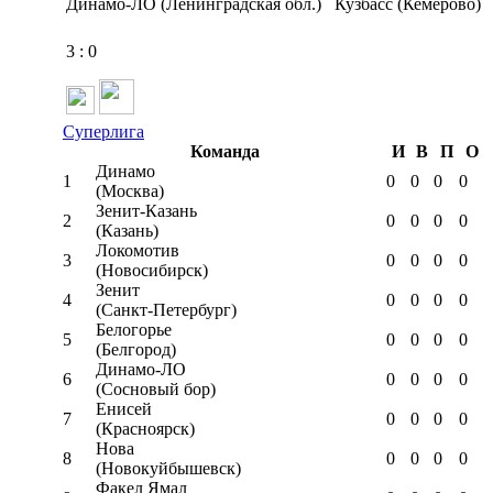
Динамо-ЛО (Ленинградская обл.)
Кузбасс (Кемерово)
3
:
0
Суперлига
Команда
И
В
П
О
Динамо
1
0
0
0
0
(Москва)
Зенит-Казань
2
0
0
0
0
(Казань)
Локомотив
3
0
0
0
0
(Новосибирск)
Зенит
4
0
0
0
0
(Санкт-Петербург)
Белогорье
5
0
0
0
0
(Белгород)
Динамо-ЛО
6
0
0
0
0
(Сосновый бор)
Енисей
7
0
0
0
0
(Красноярск)
Нова
8
0
0
0
0
(Новокуйбышевск)
Факел Ямал