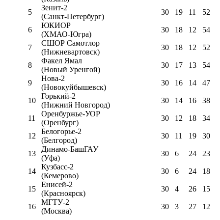
Зенит-2
5
30
19
11
52
(Санкт-Петербург)
ЮКИОР
6
30
18
12
54
(ХМАО-Югра)
СШОР Самотлор
7
30
18
12
52
(Нижневартовск)
Факел Ямал
8
30
17
13
54
(Новый Уренгой)
Нова-2
9
30
16
14
47
(Новокуйбышевск)
Горький-2
10
30
14
16
38
(Нижний Новгород)
Оренбуржье-УОР
11
30
12
18
34
(Оренбург)
Белогорье-2
12
30
11
19
30
(Белгород)
Динамо-БашГАУ
13
30
6
24
23
(Уфа)
Кузбасс-2
14
30
6
24
18
(Кемерово)
Енисей-2
15
30
4
26
15
(Красноярск)
МГТУ-2
16
30
3
27
12
(Москва)