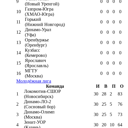
9
0
0
0
0
(Новый Уренгой)
Газпром-Югра
10
0
0
0
0
(ХМАО-Югра)
Горький
11
0
0
0
0
(Нижний Новгород)
Динамо-Урал
12
0
0
0
0
(Уфа)
Оренбуржье
13
0
0
0
0
(Оренбург)
Кузбасс
14
0
0
0
0
(Кемерово)
Ярославич
15
0
0
0
0
(Ярославль)
МГТУ
16
0
0
0
0
(Москва)
Молодёжная лига
Команда
И
В
П
О
Локомотив-CШОР
1
30
28
2
83
(Новосибирск)
Динамо-ЛО-2
2
30
25
5
76
(Сосновый бор)
Динамо-Олимп
3
30
25
5
73
(Москва)
Зенит-УОР
4
30
20
10
64
(Казань)