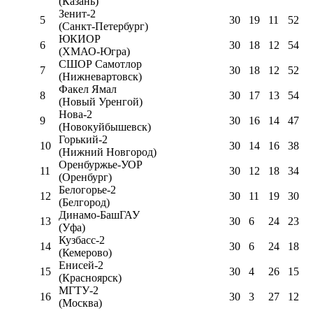
(Казань)
Зенит-2
5
30
19
11
52
(Санкт-Петербург)
ЮКИОР
6
30
18
12
54
(ХМАО-Югра)
СШОР Самотлор
7
30
18
12
52
(Нижневартовск)
Факел Ямал
8
30
17
13
54
(Новый Уренгой)
Нова-2
9
30
16
14
47
(Новокуйбышевск)
Горький-2
10
30
14
16
38
(Нижний Новгород)
Оренбуржье-УОР
11
30
12
18
34
(Оренбург)
Белогорье-2
12
30
11
19
30
(Белгород)
Динамо-БашГАУ
13
30
6
24
23
(Уфа)
Кузбасс-2
14
30
6
24
18
(Кемерово)
Енисей-2
15
30
4
26
15
(Красноярск)
МГТУ-2
16
30
3
27
12
(Москва)