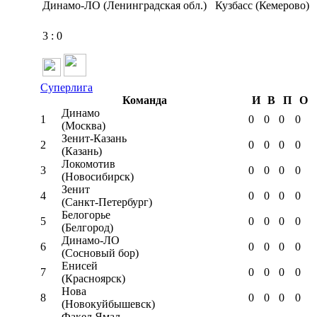
Динамо-ЛО (Ленинградская обл.)
Кузбасс (Кемерово)
3
:
0
Суперлига
Команда
И
В
П
О
Динамо
1
0
0
0
0
(Москва)
Зенит-Казань
2
0
0
0
0
(Казань)
Локомотив
3
0
0
0
0
(Новосибирск)
Зенит
4
0
0
0
0
(Санкт-Петербург)
Белогорье
5
0
0
0
0
(Белгород)
Динамо-ЛО
6
0
0
0
0
(Сосновый бор)
Енисей
7
0
0
0
0
(Красноярск)
Нова
8
0
0
0
0
(Новокуйбышевск)
Факел Ямал