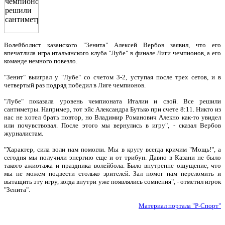
Волейболист казанского "Зенита" Алексей Вербов заявил, что его
впечатлила игра итальянского клуба "Лубе" в финале Лиги чемпионов, а его
команде немного повезло.
"Зенит" выиграл у "Лубе" со счетом 3-2, уступая после трех сетов, и в
четвертый раз подряд победил в Лиге чемпионов.
"Лубе" показала уровень чемпионата Италии и свой. Все решили
сантиметры. Например, тот эйс Александра Бутько при счете 8:11. Никто из
нас не хотел брать повтор, но Владимир Романович Алекно как-то увидел
или почувствовал. После этого мы вернулись в игру", - сказал Вербов
журналистам.
"Характер, сила воли нам помогли. Мы в кругу всегда кричим "Мощь!", а
сегодня мы получили энергию еще и от трибун. Давно в Казани не было
такого ажиотажа и праздника волейбола. Было внутренне ощущение, что
мы не можем подвести столько зрителей. Зал помог нам переломить и
вытащить эту игру, когда внутри уже появлялись сомнения", - отметил игрок
"Зенита".
Материал портала "Р-Спорт"