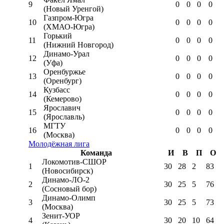
9
0
0
0
0
(Новый Уренгой)
Газпром-Югра
10
0
0
0
0
(ХМАО-Югра)
Горький
11
0
0
0
0
(Нижний Новгород)
Динамо-Урал
12
0
0
0
0
(Уфа)
Оренбуржье
13
0
0
0
0
(Оренбург)
Кузбасс
14
0
0
0
0
(Кемерово)
Ярославич
15
0
0
0
0
(Ярославль)
МГТУ
16
0
0
0
0
(Москва)
Молодёжная лига
Команда
И
В
П
О
Локомотив-CШОР
1
30
28
2
83
(Новосибирск)
Динамо-ЛО-2
2
30
25
5
76
(Сосновый бор)
Динамо-Олимп
3
30
25
5
73
(Москва)
Зенит-УОР
4
30
20
10
64