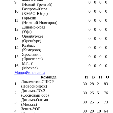
9
0
0
0
0
(Новый Уренгой)
Газпром-Югра
10
0
0
0
0
(ХМАО-Югра)
Горький
11
0
0
0
0
(Нижний Новгород)
Динамо-Урал
12
0
0
0
0
(Уфа)
Оренбуржье
13
0
0
0
0
(Оренбург)
Кузбасс
14
0
0
0
0
(Кемерово)
Ярославич
15
0
0
0
0
(Ярославль)
МГТУ
16
0
0
0
0
(Москва)
Молодёжная лига
Команда
И
В
П
О
Локомотив-CШОР
1
30
28
2
83
(Новосибирск)
Динамо-ЛО-2
2
30
25
5
76
(Сосновый бор)
Динамо-Олимп
3
30
25
5
73
(Москва)
Зенит-УОР
4
30
20
10
64