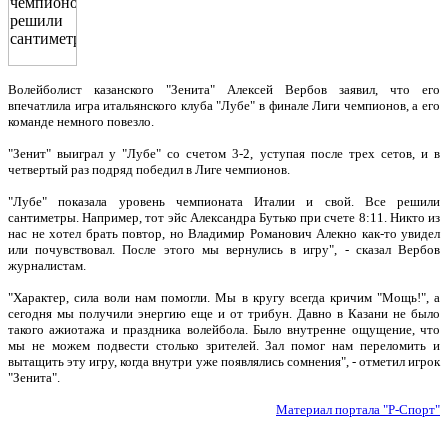
Волейболист казанского "Зенита" Алексей Вербов заявил, что его
впечатлила игра итальянского клуба "Лубе" в финале Лиги чемпионов, а его
команде немного повезло.
"Зенит" выиграл у "Лубе" со счетом 3-2, уступая после трех сетов, и в
четвертый раз подряд победил в Лиге чемпионов.
"Лубе" показала уровень чемпионата Италии и свой. Все решили
сантиметры. Например, тот эйс Александра Бутько при счете 8:11. Никто из
нас не хотел брать повтор, но Владимир Романович Алекно как-то увидел
или почувствовал. После этого мы вернулись в игру", - сказал Вербов
журналистам.
"Характер, сила воли нам помогли. Мы в кругу всегда кричим "Мощь!", а
сегодня мы получили энергию еще и от трибун. Давно в Казани не было
такого ажиотажа и праздника волейбола. Было внутренне ощущение, что
мы не можем подвести столько зрителей. Зал помог нам переломить и
вытащить эту игру, когда внутри уже появлялись сомнения", - отметил игрок
"Зенита".
Материал портала "Р-Спорт"