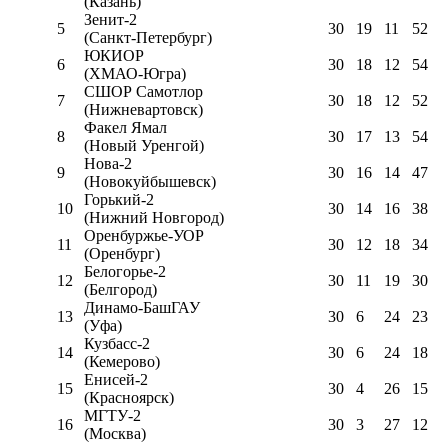
(Казань)
Зенит-2
5
30
19
11
52
(Санкт-Петербург)
ЮКИОР
6
30
18
12
54
(ХМАО-Югра)
СШОР Самотлор
7
30
18
12
52
(Нижневартовск)
Факел Ямал
8
30
17
13
54
(Новый Уренгой)
Нова-2
9
30
16
14
47
(Новокуйбышевск)
Горький-2
10
30
14
16
38
(Нижний Новгород)
Оренбуржье-УОР
11
30
12
18
34
(Оренбург)
Белогорье-2
12
30
11
19
30
(Белгород)
Динамо-БашГАУ
13
30
6
24
23
(Уфа)
Кузбасс-2
14
30
6
24
18
(Кемерово)
Енисей-2
15
30
4
26
15
(Красноярск)
МГТУ-2
16
30
3
27
12
(Москва)