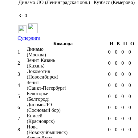
Динамо-ЛО (Ленинградская обл.)
Кузбасс (Кемерово)
3
:
0
Суперлига
Команда
И
В
П
О
Динамо
1
0
0
0
0
(Москва)
Зенит-Казань
2
0
0
0
0
(Казань)
Локомотив
3
0
0
0
0
(Новосибирск)
Зенит
4
0
0
0
0
(Санкт-Петербург)
Белогорье
5
0
0
0
0
(Белгород)
Динамо-ЛО
6
0
0
0
0
(Сосновый бор)
Енисей
7
0
0
0
0
(Красноярск)
Нова
8
0
0
0
0
(Новокуйбышевск)
Факел Ямал