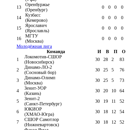
Оренбуржье
13
0
0
0
0
(Оренбург)
Кузбасс
14
0
0
0
0
(Кемерово)
Ярославич
15
0
0
0
0
(Ярославль)
МГТУ
16
0
0
0
0
(Москва)
Молодёжная лига
Команда
И
В
П
О
Локомотив-CШОР
1
30
28
2
83
(Новосибирск)
Динамо-ЛО-2
2
30
25
5
76
(Сосновый бор)
Динамо-Олимп
3
30
25
5
73
(Москва)
Зенит-УОР
4
30
20
10
64
(Казань)
Зенит-2
5
30
19
11
52
(Санкт-Петербург)
ЮКИОР
6
30
18
12
54
(ХМАО-Югра)
СШОР Самотлор
7
30
18
12
52
(Нижневартовск)
Факел Ямал