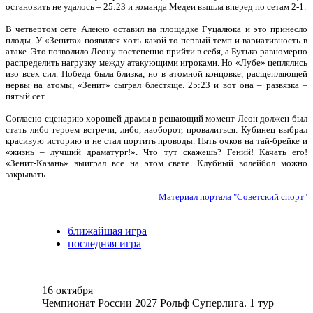
остановить не удалось – 25:23 и команда Медеи вышла вперед по сетам 2-1.
В четвертом сете Алекно оставил на площадке Гуцалюка и это принесло
плоды. У «Зенита» появился хоть какой-то первый темп и вариативность в
атаке. Это позволило Леону постепенно прийти в себя, а Бутько равномерно
распределить нагрузку между атакующими игроками. Но «Лубе» цеплялись
изо всех сил. Победа была близка, но в атомной концовке, расщепляющей
нервы на атомы, «Зенит» сыграл блестяще. 25:23 и вот она – развязка –
пятый сет.
Согласно сценарию хорошей драмы в решающий момент Леон должен был
стать либо героем встречи, либо, наоборот, провалиться. Кубинец выбрал
красивую историю и не стал портить проводы. Пять очков на тай-брейке и
«жизнь – лучший драматург!». Что тут скажешь? Гений! Качать его!
«Зенит-Казань» выиграл все на этом свете. Клубный волейбол можно
закрывать.
Материал портала "Советский спорт"
ближайшая игра
последняя игра
16 октября
Чемпионат России 2027 Рольф Суперлига. 1 тур