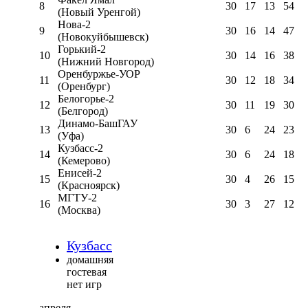
8
30
17
13
54
(Новый Уренгой)
Нова-2
9
30
16
14
47
(Новокуйбышевск)
Горький-2
10
30
14
16
38
(Нижний Новгород)
Оренбуржье-УОР
11
30
12
18
34
(Оренбург)
Белогорье-2
12
30
11
19
30
(Белгород)
Динамо-БашГАУ
13
30
6
24
23
(Уфа)
Кузбасс-2
14
30
6
24
18
(Кемерово)
Енисей-2
15
30
4
26
15
(Красноярск)
МГТУ-2
16
30
3
27
12
(Москва)
Кузбасс
домашняя
гостевая
нет игр
апреля