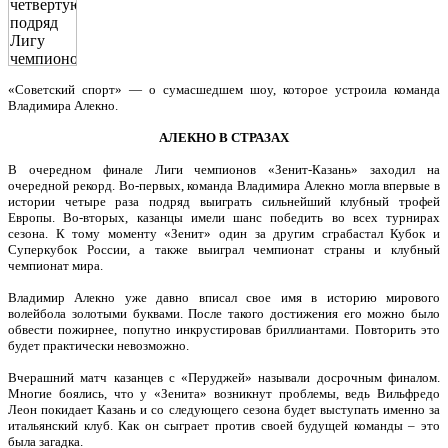
«Советский спорт» — о сумасшедшем шоу, которое устроила команда
Владимира Алекно.
АЛЕКНО В СТРАЗАХ
В очередном финале Лиги чемпионов «Зенит-Казань» заходил на
очередной рекорд. Во-первых, команда Владимира Алекно могла впервые в
истории четыре раза подряд выиграть сильнейший клубный трофей
Европы. Во-вторых, казанцы имели шанс победить во всех турнирах
сезона. К тому моменту «Зенит» один за другим сграбастал Кубок и
Суперкубок России, а также выиграл чемпионат страны и клубный
чемпионат мира.
Владимир Алекно уже давно вписал свое имя в историю мирового
волейбола золотыми буквами. После такого достижения его можно было
обвести пожирнее, попутно инкрустировав бриллиантами. Повторить это
будет практически невозможно.
Вчерашний матч казанцев с «Перуджей» называли досрочным финалом.
Многие боялись, что у «Зенита» возникнут проблемы, ведь Вильфредо
Леон покидает Казань и со следующего сезона будет выступать именно за
итальянский клуб. Как он сыграет против своей будущей команды – это
была загадка.