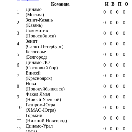
Команда
И
В
П
О
Динамо
1
0
0
0
0
(Москва)
Зенит-Казань
2
0
0
0
0
(Казань)
Локомотив
3
0
0
0
0
(Новосибирск)
Зенит
4
0
0
0
0
(Санкт-Петербург)
Белогорье
5
0
0
0
0
(Белгород)
Динамо-ЛО
6
0
0
0
0
(Сосновый бор)
Енисей
7
0
0
0
0
(Красноярск)
Нова
8
0
0
0
0
(Новокуйбышевск)
Факел Ямал
9
0
0
0
0
(Новый Уренгой)
Газпром-Югра
10
0
0
0
0
(ХМАО-Югра)
Горький
11
0
0
0
0
(Нижний Новгород)
Динамо-Урал
12
0
0
0
0
(Уфа)