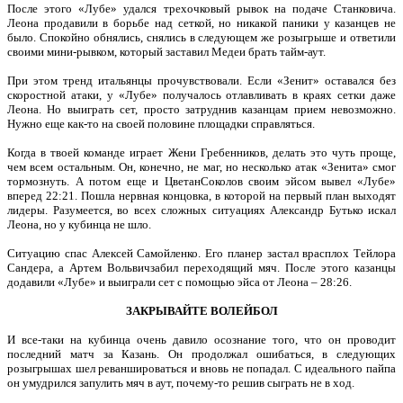
После этого «Лубе» удался трехочковый рывок на подаче Станковича.
Леона продавили в борьбе над сеткой, но никакой паники у казанцев не
было. Спокойно обнялись, снялись в следующем же розыгрыше и ответили
своими мини-рывком, который заставил Медеи брать тайм-аут.
При этом тренд итальянцы прочувствовали. Если «Зенит» оставался без
скоростной атаки, у «Лубе» получалось отлавливать в краях сетки даже
Леона. Но выиграть сет, просто затруднив казанцам прием невозможно.
Нужно еще как-то на своей половине площадки справляться.
Когда в твоей команде играет Жени Гребенников, делать это чуть проще,
чем всем остальным. Он, конечно, не маг, но несколько атак «Зенита» смог
тормознуть. А потом еще и ЦветанСоколов своим эйсом вывел «Лубе»
вперед 22:21. Пошла нервная концовка, в которой на первый план выходят
лидеры. Разумеется, во всех сложных ситуациях Александр Бутько искал
Леона, но у кубинца не шло.
Ситуацию спас Алексей Самойленко. Его планер застал врасплох Тейлора
Сандера, а Артем Вольвичзабил переходящий мяч. После этого казанцы
додавили «Лубе» и выиграли сет с помощью эйса от Леона – 28:26.
ЗАКРЫВАЙТЕ ВОЛЕЙБОЛ
И все-таки на кубинца очень давило осознание того, что он проводит
последний матч за Казань. Он продолжал ошибаться, в следующих
розыгрышах шел реваншироваться и вновь не попадал. С идеального пайпа
он умудрился запулить мяч в аут, почему-то решив сыграть не в ход.