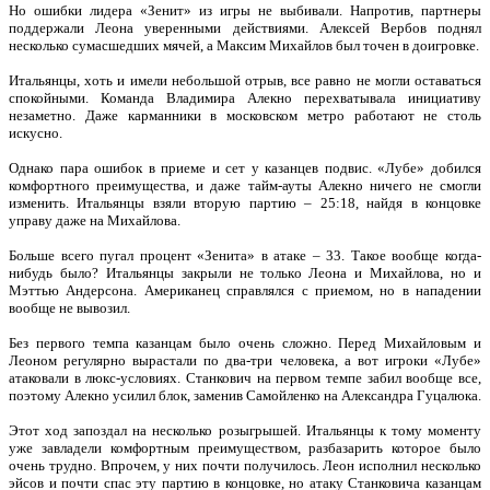
Но ошибки лидера «Зенит» из игры не выбивали. Напротив, партнеры
поддержали Леона уверенными действиями. Алексей Вербов поднял
несколько сумасшедших мячей, а Максим Михайлов был точен в доигровке.
Итальянцы, хоть и имели небольшой отрыв, все равно не могли оставаться
спокойными. Команда Владимира Алекно перехватывала инициативу
незаметно. Даже карманники в московском метро работают не столь
искусно.
Однако пара ошибок в приеме и сет у казанцев подвис. «Лубе» добился
комфортного преимущества, и даже тайм-ауты Алекно ничего не смогли
изменить. Итальянцы взяли вторую партию – 25:18, найдя в концовке
управу даже на Михайлова.
Больше всего пугал процент «Зенита» в атаке – 33. Такое вообще когда-
нибудь было? Итальянцы закрыли не только Леона и Михайлова, но и
Мэттью Андерсона. Американец справлялся с приемом, но в нападении
вообще не вывозил.
Без первого темпа казанцам было очень сложно. Перед Михайловым и
Леоном регулярно вырастали по два-три человека, а вот игроки «Лубе»
атаковали в люкс-условиях. Станкович на первом темпе забил вообще все,
поэтому Алекно усилил блок, заменив Самойленко на Александра Гуцалюка.
Этот ход запоздал на несколько розыгрышей. Итальянцы к тому моменту
уже завладели комфортным преимуществом, разбазарить которое было
очень трудно. Впрочем, у них почти получилось. Леон исполнил несколько
эйсов и почти спас эту партию в концовке, но атаку Станковича казанцам