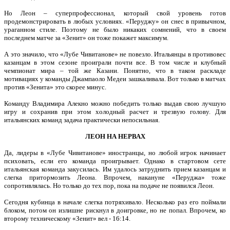
Но Леон – суперпрофессионал, который свой уровень готов
продемонстрировать в любых условиях. «Перуджу» он снес в привычном,
ураганном стиле. Поэтому не было никаких сомнений, что в своем
последнем матче за «Зенит» он тоже покажет максимум.
А это значило, что «Лубе Чивитанове» не повезло. Итальянцы в противовес
казанцам в этом сезоне проиграли почти все. В том числе и клубный
чемпионат мира – той же Казани. Понятно, что в таком раскладе
мотивациях у команды Джампаоло Медеи зашкаливала. Вот только в матчах
против «Зенита» это скорее минус.
Команду Владимира Алекно можно победить только выдав свою лучшую
игру и сохранив при этом холодный расчет и трезвую голову. Для
итальянских команд задача практически непосильная.
ЛЕОН НА НЕРВАХ
Да, лидеры в «Лубе Чивитанове» иностранцы, но любой игрок начинает
психовать, если его команда проигрывает. Однако в стартовом сете
итальянская команда закусилась. Им удалось затруднить прием казанцам и
слегка притормозить Леона. Впрочем, накануне «Перуджа» тоже
сопротивлялась. Но только до тех пор, пока на подаче не появился Леон.
Сегодня кубинца в начале слегка потряхивало. Несколько раз его поймали
блоком, потом он излишне рискнул в доигровке, но не попал. Впрочем, ко
второму техническому «Зенит» вел - 16:14.