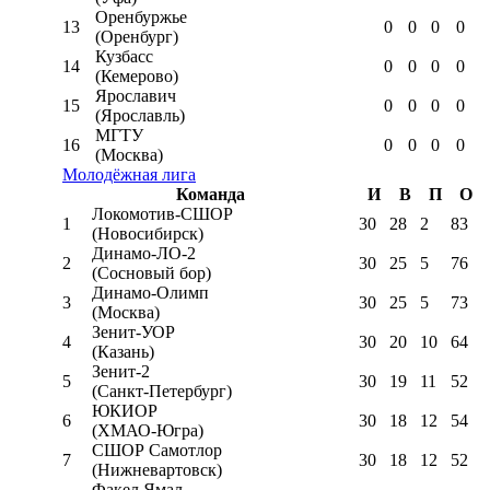
Оренбуржье
13
0
0
0
0
(Оренбург)
Кузбасс
14
0
0
0
0
(Кемерово)
Ярославич
15
0
0
0
0
(Ярославль)
МГТУ
16
0
0
0
0
(Москва)
Молодёжная лига
Команда
И
В
П
О
Локомотив-CШОР
1
30
28
2
83
(Новосибирск)
Динамо-ЛО-2
2
30
25
5
76
(Сосновый бор)
Динамо-Олимп
3
30
25
5
73
(Москва)
Зенит-УОР
4
30
20
10
64
(Казань)
Зенит-2
5
30
19
11
52
(Санкт-Петербург)
ЮКИОР
6
30
18
12
54
(ХМАО-Югра)
СШОР Самотлор
7
30
18
12
52
(Нижневартовск)
Факел Ямал