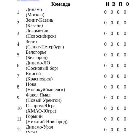
Команда
И
В
П
О
Динамо
1
0
0
0
0
(Москва)
Зенит-Казань
2
0
0
0
0
(Казань)
Локомотив
3
0
0
0
0
(Новосибирск)
Зенит
4
0
0
0
0
(Санкт-Петербург)
Белогорье
5
0
0
0
0
(Белгород)
Динамо-ЛО
6
0
0
0
0
(Сосновый бор)
Енисей
7
0
0
0
0
(Красноярск)
Нова
8
0
0
0
0
(Новокуйбышевск)
Факел Ямал
9
0
0
0
0
(Новый Уренгой)
Газпром-Югра
10
0
0
0
0
(ХМАО-Югра)
Горький
11
0
0
0
0
(Нижний Новгород)
Динамо-Урал
12
0
0
0
0
(Уфа)