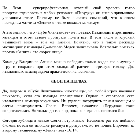
Но Леон – суперпрофессионал, который свой уровень готов
продемонстрировать в любых условиях. «Перуджу» он снес в привычном,
ураганном стиле. Поэтому не было никаких сомнений, что в своем
последнем матче за «Зенит» он тоже покажет максимум.
А это значило, что «Лубе Чивитанове» не повезло. Итальянцы в противовес
казанцам в этом сезоне проиграли почти все. В том числе и клубный
чемпионат мира – той же Казани. Понятно, что в таком раскладе
мотивациях у команды Джампаоло Медеи зашкаливала. Вот только в матчах
против «Зенита» это скорее минус.
Команду Владимира Алекно можно победить только выдав свою лучшую
игру и сохранив при этом холодный расчет и трезвую голову. Для
итальянских команд задача практически непосильная.
ЛЕОН НА НЕРВАХ
Да, лидеры в «Лубе Чивитанове» иностранцы, но любой игрок начинает
психовать, если его команда проигрывает. Однако в стартовом сете
итальянская команда закусилась. Им удалось затруднить прием казанцам и
слегка притормозить Леона. Впрочем, накануне «Перуджа» тоже
сопротивлялась. Но только до тех пор, пока на подаче не появился Леон.
Сегодня кубинца в начале слегка потряхивало. Несколько раз его поймали
блоком, потом он излишне рискнул в доигровке, но не попал. Впрочем, ко
второму техническому «Зенит» вел - 16:14.