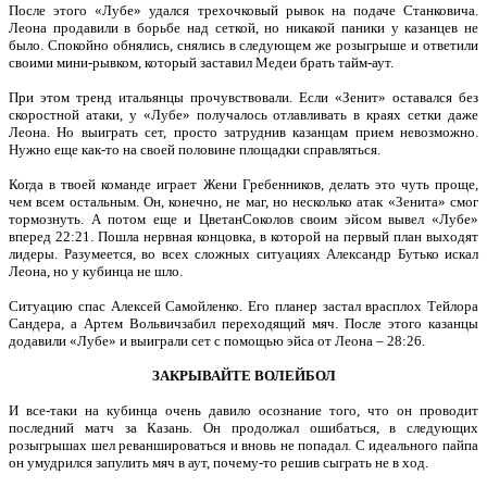
После этого «Лубе» удался трехочковый рывок на подаче Станковича.
Леона продавили в борьбе над сеткой, но никакой паники у казанцев не
было. Спокойно обнялись, снялись в следующем же розыгрыше и ответили
своими мини-рывком, который заставил Медеи брать тайм-аут.
При этом тренд итальянцы прочувствовали. Если «Зенит» оставался без
скоростной атаки, у «Лубе» получалось отлавливать в краях сетки даже
Леона. Но выиграть сет, просто затруднив казанцам прием невозможно.
Нужно еще как-то на своей половине площадки справляться.
Когда в твоей команде играет Жени Гребенников, делать это чуть проще,
чем всем остальным. Он, конечно, не маг, но несколько атак «Зенита» смог
тормознуть. А потом еще и ЦветанСоколов своим эйсом вывел «Лубе»
вперед 22:21. Пошла нервная концовка, в которой на первый план выходят
лидеры. Разумеется, во всех сложных ситуациях Александр Бутько искал
Леона, но у кубинца не шло.
Ситуацию спас Алексей Самойленко. Его планер застал врасплох Тейлора
Сандера, а Артем Вольвичзабил переходящий мяч. После этого казанцы
додавили «Лубе» и выиграли сет с помощью эйса от Леона – 28:26.
ЗАКРЫВАЙТЕ ВОЛЕЙБОЛ
И все-таки на кубинца очень давило осознание того, что он проводит
последний матч за Казань. Он продолжал ошибаться, в следующих
розыгрышах шел реваншироваться и вновь не попадал. С идеального пайпа
он умудрился запулить мяч в аут, почему-то решив сыграть не в ход.