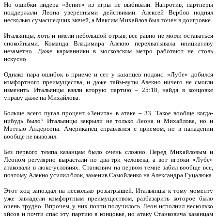
Но ошибки лидера «Зенит» из игры не выбивали. Напротив, партнеры
поддержали Леона уверенными действиями. Алексей Вербов поднял
несколько сумасшедших мячей, а Максим Михайлов был точен в доигровке.
Итальянцы, хоть и имели небольшой отрыв, все равно не могли оставаться
спокойными. Команда Владимира Алекно перехватывала инициативу
незаметно. Даже карманники в московском метро работают не столь
искусно.
Однако пара ошибок в приеме и сет у казанцев подвис. «Лубе» добился
комфортного преимущества, и даже тайм-ауты Алекно ничего не смогли
изменить. Итальянцы взяли вторую партию – 25:18, найдя в концовке
управу даже на Михайлова.
Больше всего пугал процент «Зенита» в атаке – 33. Такое вообще когда-
нибудь было? Итальянцы закрыли не только Леона и Михайлова, но и
Мэттью Андерсона. Американец справлялся с приемом, но в нападении
вообще не вывозил.
Без первого темпа казанцам было очень сложно. Перед Михайловым и
Леоном регулярно вырастали по два-три человека, а вот игроки «Лубе»
атаковали в люкс-условиях. Станкович на первом темпе забил вообще все,
поэтому Алекно усилил блок, заменив Самойленко на Александра Гуцалюка.
Этот ход запоздал на несколько розыгрышей. Итальянцы к тому моменту
уже завладели комфортным преимуществом, разбазарить которое было
очень трудно. Впрочем, у них почти получилось. Леон исполнил несколько
эйсов и почти спас эту партию в концовке, но атаку Станковича казанцам