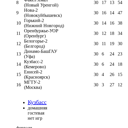
8
30
17
13
54
(Новый Уренгой)
Нова-2
9
30
16
14
47
(Новокуйбышевск)
Горький-2
10
30
14
16
38
(Нижний Новгород)
Оренбуржье-УОР
11
30
12
18
34
(Оренбург)
Белогорье-2
12
30
11
19
30
(Белгород)
Динамо-БашГАУ
13
30
6
24
23
(Уфа)
Кузбасс-2
14
30
6
24
18
(Кемерово)
Енисей-2
15
30
4
26
15
(Красноярск)
МГТУ-2
16
30
3
27
12
(Москва)
Кузбасс
домашняя
гостевая
нет игр
февраля