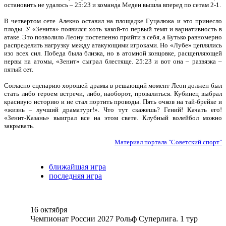
остановить не удалось – 25:23 и команда Медеи вышла вперед по сетам 2-1.
В четвертом сете Алекно оставил на площадке Гуцалюка и это принесло
плоды. У «Зенита» появился хоть какой-то первый темп и вариативность в
атаке. Это позволило Леону постепенно прийти в себя, а Бутько равномерно
распределить нагрузку между атакующими игроками. Но «Лубе» цеплялись
изо всех сил. Победа была близка, но в атомной концовке, расщепляющей
нервы на атомы, «Зенит» сыграл блестяще. 25:23 и вот она – развязка –
пятый сет.
Согласно сценарию хорошей драмы в решающий момент Леон должен был
стать либо героем встречи, либо, наоборот, провалиться. Кубинец выбрал
красивую историю и не стал портить проводы. Пять очков на тай-брейке и
«жизнь – лучший драматург!». Что тут скажешь? Гений! Качать его!
«Зенит-Казань» выиграл все на этом свете. Клубный волейбол можно
закрывать.
Материал портала "Советский спорт"
ближайшая игра
последняя игра
16 октября
Чемпионат России 2027 Рольф Суперлига. 1 тур