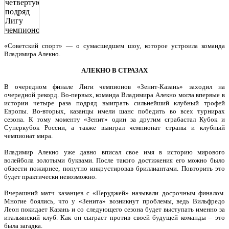
«Советский спорт» — о сумасшедшем шоу, которое устроила команда
Владимира Алекно.
АЛЕКНО В СТРАЗАХ
В очередном финале Лиги чемпионов «Зенит-Казань» заходил на
очередной рекорд. Во-первых, команда Владимира Алекно могла впервые в
истории четыре раза подряд выиграть сильнейший клубный трофей
Европы. Во-вторых, казанцы имели шанс победить во всех турнирах
сезона. К тому моменту «Зенит» один за другим сграбастал Кубок и
Суперкубок России, а также выиграл чемпионат страны и клубный
чемпионат мира.
Владимир Алекно уже давно вписал свое имя в историю мирового
волейбола золотыми буквами. После такого достижения его можно было
обвести пожирнее, попутно инкрустировав бриллиантами. Повторить это
будет практически невозможно.
Вчерашний матч казанцев с «Перуджей» называли досрочным финалом.
Многие боялись, что у «Зенита» возникнут проблемы, ведь Вильфредо
Леон покидает Казань и со следующего сезона будет выступать именно за
итальянский клуб. Как он сыграет против своей будущей команды – это
была загадка.