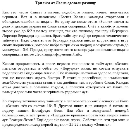
Три эйса от Леона сделали разницу
Как это часто бывает в матчах подобного накала, начало получается
нервным. Вот и в казанском «Баскет Холле» команды стартовали с
обоюдных ошибок на подаче. Но сразу же после этого «Зенит» взялся за
дело и дважды закрыл на блоке атаки соперника. Счёт в какой-то момент
вырос уже до 6:2 в пользу казанцев, так что главному тренеру «Перуджи»
Лоренцо Бернарди пришлось брать тайм-аут ещё до первого технического
тайм-аута. Надо сказать, что Бернарди удалось внести коррективы в игру
своих подопечных, которые набрали три очка подряд и сократили отрыв до
минимума – 5:6. Правда, сразу после этого казанцы удачно снялись с подачи
соперника, а потом Леон выдал фирменный эйс.
Качели продолжились и после первого технического тайм-аута. «Зенит»
пытался оторваться в счёте, но «Перуджа» никак не хотела отпускать
подопечных Владимира Алекно. Обе команды настолько здорово подавали,
что не позволяло играть быстро. В итоге и российские, и итальянские
волейболисты успевали ставить как двойные, так и тройные блоки. Каждая
атака давалась с большим трудом, а попытки отыграться от блока по
пальцам довольно часто завершались ударами в аут.
Ко второму техническому тайм-ауту в первом сете никакой ясности не было
– «Зенит» вёл со счётом 16:15. Другого никто и не ожидал. А потом на
подачу вышел Вильфредо Леон. Два эйса и воздушный поцелуй
болельщикам, и вот тренеру «Перуджи» пришлось брать уже второй тайм-
аут. Реакция Леона? Ещё один эйс после паузы! Собственно, эти три очка и
предопределили исход первой партии – 25:22 в пользу «Зенита».