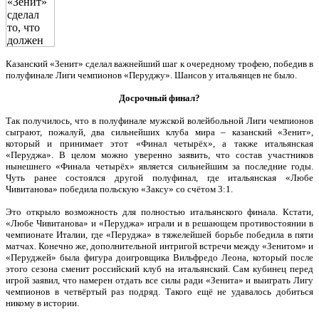
Казанский «Зенит» сделал важнейший шаг к очередному трофею, победив в
полуфинале Лиги чемпионов «Перуджу». Шансов у итальянцев не было.
Досрочный финал?
Так получилось, что в полуфинале мужской волейбольной Лиги чемпионов
сыграют, пожалуй, два сильнейших клуба мира – казанский «Зенит»,
который и принимает этот «Финал четырёх», а также итальянская
«Перуджа». В целом можно уверенно заявить, что состав участников
нынешнего «Финала четырёх» является сильнейшим за последние годы.
Чуть ранее состоялся другой полуфинал, где итальянская «Любе
Чивитанова» победила польскую «Заксу» со счётом 3:1.
Это открыло возможность для полностью итальянского финала. Кстати,
«Любе Чивитанова» и «Перуджа» играли и в решающем противостоянии в
чемпионате Италии, где «Перуджа» в тяжелейшей борьбе победила в пяти
матчах. Конечно же, дополнительной интригой встречи между «Зенитом» и
«Перуджей» была фигура доигровщика Вильфредо Леона, который после
этого сезона сменит российский клуб на итальянский. Сам кубинец перед
игрой заявил, что намерен отдать все силы ради «Зенита» и выиграть Лигу
чемпионов в четвёртый раз подряд. Такого ещё не удавалось добиться
никому в истории.