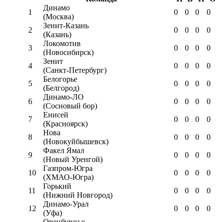
Динамо
1
0
0
0
0
(Москва)
Зенит-Казань
2
0
0
0
0
(Казань)
Локомотив
3
0
0
0
0
(Новосибирск)
Зенит
4
0
0
0
0
(Санкт-Петербург)
Белогорье
5
0
0
0
0
(Белгород)
Динамо-ЛО
6
0
0
0
0
(Сосновый бор)
Енисей
7
0
0
0
0
(Красноярск)
Нова
8
0
0
0
0
(Новокуйбышевск)
Факел Ямал
9
0
0
0
0
(Новый Уренгой)
Газпром-Югра
10
0
0
0
0
(ХМАО-Югра)
Горький
11
0
0
0
0
(Нижний Новгород)
Динамо-Урал
12
0
0
0
0
(Уфа)
Оренбуржье