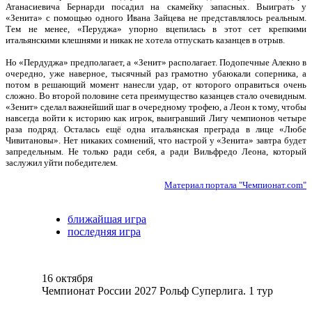
Атанасиевича Бернарди посадил на скамейку запасных. Выиграть у
«Зенита» с помощью одного Ивана Зайцева не представлялось реальным.
Тем не менее, «Перуджа» упорно вцепилась в этот сет крепкими
итальянскими клешнями и никак не хотела отпускать казанцев в отрыв.
Но «Пердуджа» предполагает, а «Зенит» располагает. Подопечные Алекно в
очередно, уже наверное, тысячный раз грамотно убаюкали соперника, а
потом в решающий момент нанесли удар, от которого оправиться очень
сложно. Во второй половине сета преимущество казанцев стало очевидным.
«Зенит» сделал важнейший шаг в очередному трофею, а Леон к тому, чтобы
навсегда войти к историю как игрок, выигравший Лигу чемпионов четыре
раза подряд. Осталась ещё одна итальянская преграда в лице «Любе
Чивитановы». Нет никаких сомнений, что настрой у «Зенита» завтра будет
запредельным. Не только ради себя, а ради Вильфредо Леона, который
заслужил уйти победителем.
Материал портала "Чемпионат.com"
ближайшая игра
последняя игра
16 октября
Чемпионат России 2027 Рольф Суперлига. 1 тур