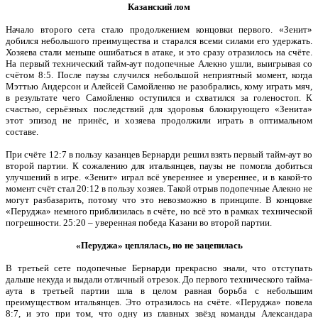
Казанский лом
Начало второго сета стало продолжением концовки первого. «Зенит»
добился небольшого преимущества и старался всеми силами его удержать.
Хозяева стали меньше ошибаться в атаке, и это сразу отразилось на счёте.
На первый технический тайм-аут подопечные Алекно ушли, выигрывая со
счётом 8:5. После паузы случился небольшой неприятный момент, когда
Мэттью Андерсон и Алейсей Самойленко не разобрались, кому играть мяч,
в результате чего Самойленко оступился и схватился за голеностоп. К
счастью, серьёзных последствий для здоровья блокирующего «Зенита»
этот эпизод не принёс, и хозяева продолжили играть в оптимальном
составе.
При счёте 12:7 в пользу казанцев Бернарди решил взять первый тайм-аут во
второй партии. К сожалению для итальянцев, паузы не помогла добиться
улучшений в игре. «Зенит» играл всё увереннее и увереннее, и в какой-то
момент счёт стал 20:12 в пользу хозяев. Такой отрыв подопечные Алекно не
могут разбазарить, потому что это невозможно в принципе. В концовке
«Перуджа» немного приблизилась в счёте, но всё это в рамках технической
погрешности. 25:20 – уверенная победа Казани во второй партии.
«Перуджа» цеплялась, но не зацепилась
В третьей сете подопечные Бернарди прекрасно знали, что отступать
дальше некуда и выдали отличный отрезок. До первого технического тайма-
аута в третьей партии шла в целом равная борьба с небольшим
преимуществом итальянцев. Это отразилось на счёте. «Перуджа» повела
8:7, и это при том, что одну из главных звёзд команды Александара