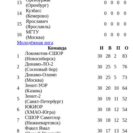
13
0
0
0
0
(Оренбург)
Кузбасс
14
0
0
0
0
(Кемерово)
Ярославич
15
0
0
0
0
(Ярославль)
МГТУ
16
0
0
0
0
(Москва)
Молодёжная лига
Команда
И
В
П
О
Локомотив-CШОР
1
30
28
2
83
(Новосибирск)
Динамо-ЛО-2
2
30
25
5
76
(Сосновый бор)
Динамо-Олимп
3
30
25
5
73
(Москва)
Зенит-УОР
4
30
20
10
64
(Казань)
Зенит-2
5
30
19
11
52
(Санкт-Петербург)
ЮКИОР
6
30
18
12
54
(ХМАО-Югра)
СШОР Самотлор
7
30
18
12
52
(Нижневартовск)
Факел Ямал
8
30
17
13
54