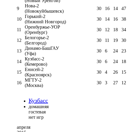
(Новый Уренгой)
Нова-2
9
30
16
14
47
(Новокуйбышевск)
Горький-2
10
30
14
16
38
(Нижний Новгород)
Оренбуржье-УОР
11
30
12
18
34
(Оренбург)
Белогорье-2
12
30
11
19
30
(Белгород)
Динамо-БашГАУ
13
30
6
24
23
(Уфа)
Кузбасс-2
14
30
6
24
18
(Кемерово)
Енисей-2
15
30
4
26
15
(Красноярск)
МГТУ-2
16
30
3
27
12
(Москва)
Кузбасс
домашняя
гостевая
нет игр
апреля